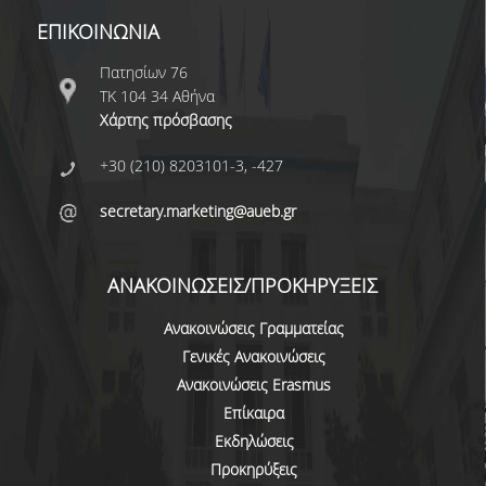
ΕΠΙΚΟΙΝΩΝΙΑ
ΚΑΤΑΤΑΚΤΗΡΙΕΣ ΕΞΕΤΑΣΕΙΣ
Πατησίων 76
ΔΙΑΔΙΚΑΣΙΕΣ ΦΟΙΤΗΣΗΣ
ΤΚ 104 34 Αθήνα
ΑΠΑΛΛΑΓΗ ΑΠΟ ΜΑΘΗΜΑΤΑ ΞΕΝΗΣ ΓΛΩΣΣΑΣ
Χάρτης πρόσβασης
ΜΕΤΑΠΤΥΧΙΑΚΕΣ ΣΠΟΥΔΕΣ
+30 (210) 8203101-3, -427
ΠΛΗΡΟΥΣ ΦΟΙΤΗΣΗΣ
secretary.marketing@aueb.gr
ΜΕΡΙΚΗΣ ΦΟΙΤΗΣΗΣ
ΑΝΑΚΟΙΝΩΣΕΙΣ/ΠΡΟΚΗΡΥΞΕΙΣ
ΔΙΔΑΚΤΟΡΙΚΟ ΠΡΟΓΡΑΜΜΑ
Ανακοινώσεις Γραμματείας
ΔΙΑΣΦΑΛΙΣΗ ΠΟΙΟΤΗΤΑΣ
Γενικές Ανακοινώσεις
Ανακοινώσεις Erasmus
ΠΟΛΙΤΙΚΗ ΠΟΙΟΤΗΤΑΣ
Επίκαιρα
Εκδηλώσεις
ΔΕΔΟΜΕΝΑ ΠΟΙΟΤΗΤΑΣ
Προκηρύξεις