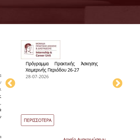
ίων
Πρόγραμμα Πρακτικής Άσκησης
Απόκτηση Α
Χειμερινής Περιόδου 26-27
Εμπειρίας
α
28-07-2026
23-07-2026
ν
ι
ς
,
ά
ν
ΠΕΡΙΣΣΟΤΕΡΑ
ΠΕΡΙΣΣΟΤΕΡ
ι
Αρχείο Ανακοινώσεων