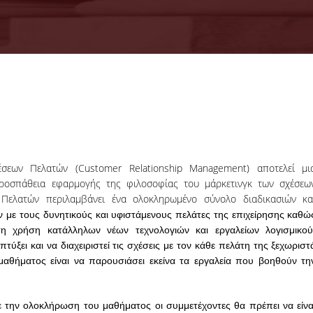
Ανακήρυξη υποψηφ
ΔΙΕΥΘΥΝΤΩΝ Εργαστηρίων
έσεων Πελατών (Customer Relationship Management) αποτελεί μι
21-05-2026
προσπάθεια εφαρμογής της φιλοσοφίας του μάρκετινγκ των σχέσεω
ων Πελατών περιλαμβάνει ένα ολοκληρωμένο σύνολο διαδικασιών κα
 με τους δυνητικούς και υφιστάμενους πελάτες της επιχείρησης καθώ
τη χρήση κατάλληλων νέων τεχνολογιών και εργαλείων λογισμικού
ύξει και να διαχειριστεί τις σχέσεις με τον κάθε πελάτη της ξεχωριστ
μαθήματος είναι να παρουσιάσει εκείνα τα εργαλεία που βοηθούν τη
ΠΕΡΙΣΣΟΤΕΡΑ
 την ολοκλήρωση του μαθήματος οι συμμετέχοντες θα πρέπει να είνα