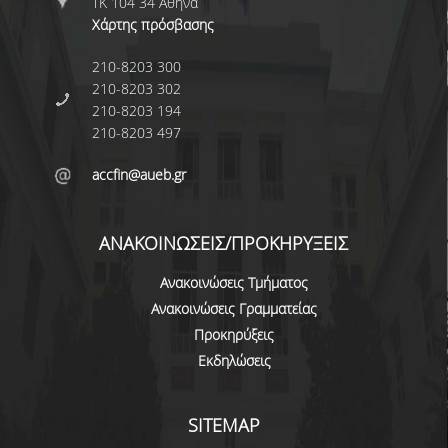
ΤΚ 104 34 Αθήνα
Ε.Τ.Ε.Π.
Χάρτης πρόσβασης
Ε.ΔΙ.Π
210-8203 300
210-8203 302
ΔΙΟΙΚΗΤΙΚΟ ΠΡΟΣΩΠΙΚΟ
210-8203 194
210-8203 497
ΥΠΟΨΗΦΙΟΙ ΔΙΔΑΚΤΟΡΕΣ
accfin@aueb.gr
ΥΠΟΨΗΦΙΟΙ ΜΕΤΑΔΙΔΑΚΤΟΡΕΣ
ΜΗΤΡΩΑ ΤΜΗΜΑΤΟΣ
ΑΝΑΚΟΙΝΩΣΕΙΣ/ΠΡΟΚΗΡΥΞΕΙΣ
ΣΠΟΥΔΕΣ
Ανακοινώσεις Τμήματος
Ανακοινώσεις Γραμματείας
ΠΡΟΠΤΥΧΙΑΚΕΣ
Προκηρύξεις
ΟΔΗΓΟΣ ΣΠΟΥΔΩΝ
Εκδηλώσεις
ΜΑΘΗΜΑΤΑ ΠΡΟΓΡΑΜΜΑΤΟΣ ΣΠΟΥΔΩΝ
SITEMAP
ΑΚΑΔΗΜΑΪΚΟ ΗΜΕΡΟΛΟΓΙΟ