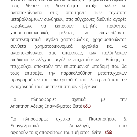
τους δίνουν τη δυνατότητα μεταξύ άλλων να
Ε.Τ.Ε.Π.
ανταποκρίνονται στις απαιτήσεις των ταχύτατα
μεταβαλλόμενων συνθηκών, στις σύγχρονες διεθνείς αγορές
Ε.ΔΙ.Π
κεφαλαίων, να εκπονούν υψηλής ποιότητος
ΔΙΟΙΚΗΤΙΚΟ ΠΡΟΣΩΠΙΚΟ
χρηματοοικονομικές μελέτες, να διαχειρίζονται
αποτελεσματικά μεγάλα χαρτοφυλάκια, χρησιμοποιώντας
ΥΠΟΨΗΦΙΟΙ ΔΙΔΑΚΤΟΡΕΣ
σύνθετα χρηματοοικονομικά εργαλεία και να
ανταποκρίνονται στις απαιτήσεις των πολύπλοκων
ΥΠΟΨΗΦΙΟΙ ΜΕΤΑΔΙΔΑΚΤΟΡΕΣ
διαδικασιών ελέγχου μεγάλων επιχειρήσεων . Επίσης, οι
πτυχιούχοι αποκτούν την επιστημονική υποδομή που θα
ΜΗΤΡΩΑ ΤΜΗΜΑΤΟΣ
τους επιτρέψει την παρακολούθηση μεταπτυχιακών
προγραμμάτων του εσωτερικού ή του εξωτερικού και την
ΣΠΟΥΔΕΣ
ενασχόλησή τους με την επιστημονική έρευνα.
ΠΡΟΠΤΥΧΙΑΚΕΣ
Για πληροφορίες σχετικά με την
Απόκτηση Άδειας Επαγγέλματος δειτέ
εδώ
ΟΔΗΓΟΣ ΣΠΟΥΔΩΝ
Για πληροφορίες σχετικά με Πιστοποιήσεις &
ΜΑΘΗΜΑΤΑ ΠΡΟΓΡΑΜΜΑΤΟΣ ΣΠΟΥΔΩΝ
Επαγγελματικές Απαλλαγές που
αφορούν τους αποφοίτους του τμήματος, δείτε
εδώ
ΑΚΑΔΗΜΑΪΚΟ ΗΜΕΡΟΛΟΓΙΟ