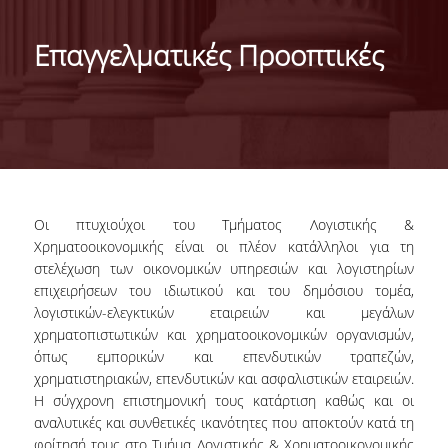
ΜΕ ΜΙΑ ΜΑΤΙΑ
Επαγγελματικές Προοπτικές
ΔΙΟΙΚΗΣΗ ΤΟΥ ΤΜΗΜΑΤΟΣ
ΣΥΝΕΛΕΥΣΗ ΤΜΗΜΑΤΟΣ
ΕΠΑΓΓΕΛΜΑΤΙΚΕΣ ΠΡΟΟΠΤΙΚΕΣ
ΔΙΕΘΝΗΣ ΑΝΑΓΝΩΡΙΣΗ - ΛΙΣΤΕΣ ΚΑΤΑΤΑΞΗΣ
Οι πτυχιούχοι του Τμήματος Λογιστικής &
ΔΙΕΘΝΕΙΣ ΣΥΝΕΡΓΑΣΙΕΣ ΜΕ ΠΑΝΕΠΙΣΤΗΜΙΑ
Χρηματοοικονομικής είναι οι πλέον κατάλληλοι για τη
ΤΟΥ ΕΞΩΤΕΡΙΚΟΥ
στελέχωση των oικονομικών υπηρεσιών και λογιστηρίων
επιχειρήσεων του ιδιωτικού και του δημόσιου τομέα,
ΔΙΟΡΓΑΝΩΣΗ ΣΥΝΕΔΡΙΩΝ
λογιστικών-ελεγκτικών εταιρειών και μεγάλων
χρηματοπιστωτικών και χρηματοοικονομικών οργανισμών,
ΑΝΘΡΩΠΙΝΟ ΔΥΝΑΜΙΚΟ
όπως εμπορικών και επενδυτικών τραπεζών,
χρηματιστηριακών, επενδυτικών και ασφαλιστικών εταιρειών.
ΜΕΛΗ ΔΕΠ
Η σύγχρονη επιστημονική τους κατάρτιση καθώς και οι
αναλυτικές και συνθετικές ικανότητες που αποκτούν κατά τη
ΕΙΔΙΚΟΙ ΕΠΙΣΤΗΜΟΝΕΣ
φοίτησή τους στο Τμήμα Λογιστικής & Χρηματοοικονομικής