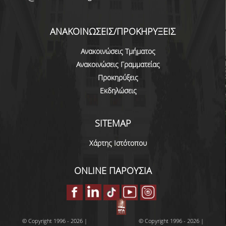
U-REGISTER
ΑΝΑΚΟΙΝΩΣΕΙΣ/ΠΡΟΚΗΡΥΞΕΙΣ
WEBMAIL
Ανακοινώσεις Τμήματος
E-CLASS
Ανακοινώσεις Γραμματείας
Προκηρύξεις
E-ΓΡΑΜΜΑΤΕΙΑ
Εκδηλώσεις
ΔΙΑΔΙΚΤΥΑΚΗ ΒΟΗΘΕΙΑ
ΔΩΡΕΑΝ ΔΙΑΘΕΣΗ MICROSOFT WINDOWS -
SITEMAP
OFFICE
Χάρτης Ιστότοπου
ΔΙΑΣΦΑΛΙΣΗ ΠΟΙΟΤΗΤΑΣ
ONLINE ΠΑΡΟΥΣΙΑ
ΠΟΛΙΤΙΚΗ ΠΟΙΟΤΗΤΑΣ
ΔΙΑΔΙΚΑΣΙΑ ΔΙΑΧΕΙΡΙΣΗΣ ΠΑΡΑΠΟΝΩΝ
ΔΕΔΟΜΕΝΑ ΠΟΙΟΤΗΤΑΣ
© Copyright 1996 - 2026 |
© Copyright 1996 - 2026 |