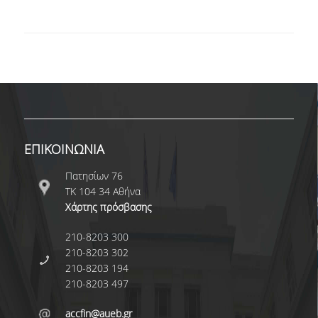
ΚΑΝΟΝΙΣΜΟΣ ΔΙΕΞΑΓΩΓΗΣ ΕΞΕΤΑΣΕΩΝ
ΚΑΤΑΤΑΚΤΗΡΙΕΣ ΕΞΕΤΑΣΕΙΣ
ΥΠΟΤΡΟΦΙΕΣ
ΠΡΑΚΤΙΚΗ ΑΣΚΗΣΗ
ERASMUS+
ΕΠΙΚΟΙΝΩΝΙΑ
ΜΕΤΑΠΤΥΧΙΑΚΕΣ
Πατησίων 76
ΤΚ 104 34 Αθήνα
ΔΙΔΑΚΤΟΡΙΚΕΣ
Χάρτης πρόσβασης
ΥΠΗΡΕΣΙΕΣ & ΥΠΟΔΟΜΕΣ
210-8203 300
210-8203 302
ΕΡΓΑΣΤΗΡΙΑ
210-8203 194
210-8203 497
ΚΕΝΤΡΟ ΥΠΟΛΟΓΙΣΤΩΝ
accfin@aueb.gr
ΒΙΒΛΙΟΘΗΚΗ