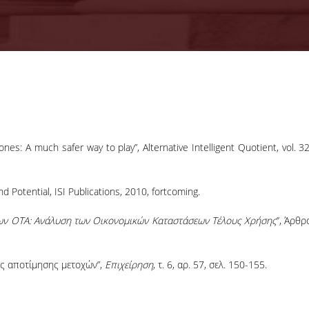
02-07-2026
Παράταση
προθεσμίας
Έως τις 10/7/2026
υποβολής αιτήσεων
es: A much safer way to play”, Alternative Intelligent Quotient, vol. 32
για το ΠΜΣ στη
Λογιστική και
Χρηματοοικονομική
 Potential, ISI Publications, 2010, fortcoming.
ΠΕΡΙΣΣΟΤΕΡΑ
ων ΟΤΑ: Ανάλυση των Οικονομικών Καταστάσεων Τέλους Χρήσης
’’, Άρθρ
ές αποτίμησης μετοχών”,
Επιχείρηση
, τ. 6, αρ. 57, σελ. 150-155.