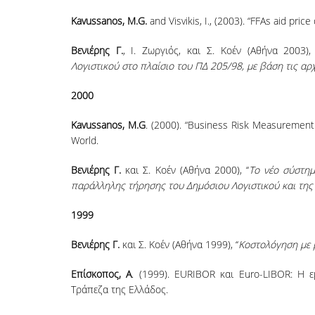
Kavussanos, M.G.
and Visvikis, I., (2003). “FFAs aid pri
Βενιέρης Γ.
, Ι. Ζωργιός, και Σ. Κοέν (Αθήνα 2003), 
Λογιστικού στο πλαίσιο του ΠΔ 205/98, με βάση τις αρ
2000
Kavussanos, M.G
. (2000). “Business Risk Measurement
World.
Βενιέρης Γ.
και Σ. Κοέν (Αθήνα 2000), ‘‘
Το νέο σύστη
παράλληλης τήρησης του Δημόσιου Λογιστικού και της 
1999
Βενιέρης Γ.
και Σ. Κοέν (Αθήνα 1999), ‘‘
Κοστολόγηση με 
Επίσκοπος, Α
. (1999). EURIBOR και Euro-LIBOR: Η
Τράπεζα της Ελλάδος.