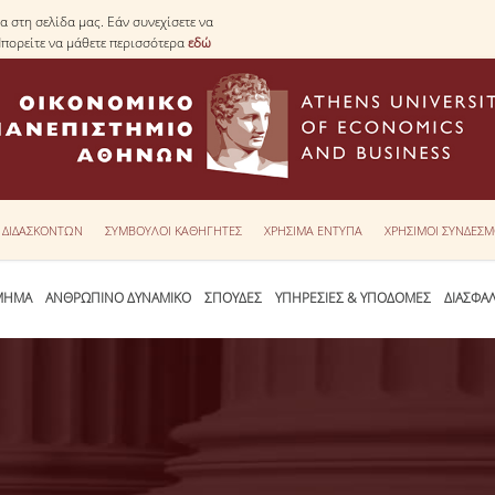
 στη σελίδα μας. Εάν συνεχίσετε να
Μπορείτε να μάθετε περισσότερα
εδώ
Υ ΔΙΔΑΣΚΟΝΤΩΝ
ΣΥΜΒΟΥΛΟΙ ΚΑΘΗΓΗΤΕΣ
ΧΡΗΣΙΜΑ ΕΝΤΥΠΑ
ΧΡΗΣΙΜΟΙ ΣΥΝΔΕΣΜ
ΜΗΜΑ
ΑΝΘΡΩΠΙΝΟ ΔΥΝΑΜΙΚΟ
ΣΠΟΥΔΕΣ
ΥΠΗΡΕΣΙΕΣ & ΥΠΟΔΟΜΕΣ
ΔΙΑΣΦΑ