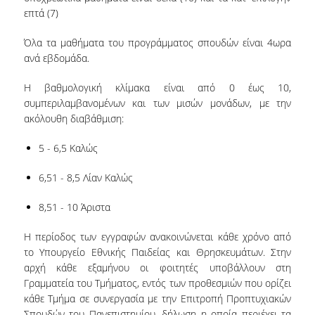
επτά (7)
ΠΙΣΤΟΠΟΙΗΣΗ
Όλα τα μαθήματα του προγράμματος σπουδών είναι 4ωρα
ΑΞΙΟΛΟΓΗΣΗ
ανά εβδομάδα.
ΑΠΟ ΠΡΟΠΤΥΧΙΑΚΟΥΣ ΦΟΙΤΗΤΕΣ
Η βαθμολογική κλίμακα είναι από 0 έως 10,
ΑΠΟ ΤΕΛΕΙΟΦΟΙΤΟΥΣ
συμπεριλαμβανομένων και των μισών μονάδων, με την
ακόλουθη διαβάθμιση:
ΕΚΘΕΣΗ ΕΞΩΤΕΡΙΚΗΣ ΑΞΙΟΛΟΓΗΣΗΣ
5 - 6,5 Καλώς
ΜΟ.ΔΙ.Π
6,51 - 8,5 Λίαν Καλώς
ΕΡΕΥΝΑ
8,51 - 10 Άριστα
ΑΠΟΦΟΙΤΟΙ
Η περίοδος των εγγραφών ανακοινώνεται κάθε χρόνο από
ΕΠΑΓΓΕΛΜΑΤΙΚΑ ΠΡΟΝΟΜΙΑ
το Υπουργείο Εθνικής Παιδείας και Θρησκευμάτων. Στην
αρχή κάθε εξαμήνου οι φοιτητές υποβάλλουν στη
ΑΔΕΙΑ ΑΣΚΗΣΗΣ ΕΠΑΓΓΕΛΜΑΤΟΣ
Γραμματεία του Τμήματος, εντός των προθεσμιών που ορίζει
κάθε Τμήμα σε συνεργασία με την Επιτροπή Προπτυχιακών
ΠΙΣΤΟΠΟΙΗΣΕΙΣ ΚΑΙ ΕΠΑΓΓΕΛΜΑΤΙΚΕΣ
Σπουδών του Πανεπιστημίου, δήλωση η οποία περιέχει τα