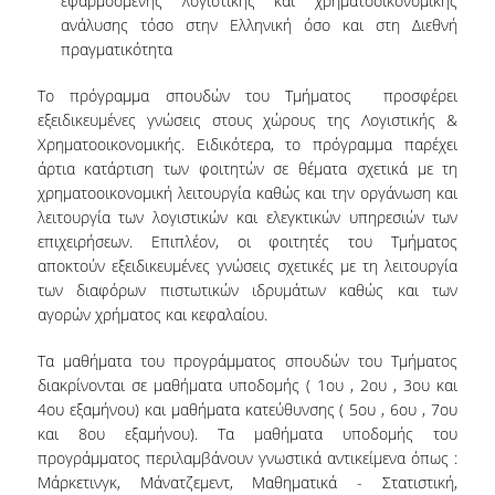
εφαρμοσμένης λογιστικής και χρηματοοικονομικής
ανάλυσης τόσο στην Ελληνική όσο και στη Διεθνή
ΚΑΝΟΝΙΣΜΟΣ ΔΙΕΞΑΓΩΓΗΣ ΕΞΕΤΑΣΕΩΝ
πραγματικότητα
ΚΑΤΑΤΑΚΤΗΡΙΕΣ ΕΞΕΤΑΣΕΙΣ
Το πρόγραμμα σπουδών του Τμήματος προσφέρει
εξειδικευμένες γνώσεις στους χώρους της Λογιστικής &
ΥΠΟΤΡΟΦΙΕΣ
Χρηματοοικονομικής. Ειδικότερα, το πρόγραμμα παρέχει
ΠΡΑΚΤΙΚΗ ΑΣΚΗΣΗ
άρτια κατάρτιση των φοιτητών σε θέματα σχετικά με τη
χρηματοοικονομική λειτουργία καθώς και την οργάνωση και
ERASMUS+
λειτουργία των λογιστικών και ελεγκτικών υπηρεσιών των
επιχειρήσεων. Επιπλέον, οι φοιτητές του Τμήματος
ΜΕΤΑΠΤΥΧΙΑΚΕΣ
αποκτούν εξειδικευμένες γνώσεις σχετικές με τη λειτουργία
των διαφόρων πιστωτικών ιδρυμάτων καθώς και των
ΔΙΔΑΚΤΟΡΙΚΕΣ
αγορών χρήματος και κεφαλαίου.
ΥΠΗΡΕΣΙΕΣ & ΥΠΟΔΟΜΕΣ
Τα μαθήματα του προγράμματος σπουδών του Τμήματος
διακρίνονται σε μαθήματα υποδομής ( 1ου , 2ου , 3ου και
ΕΡΓΑΣΤΗΡΙΑ
4ου εξαμήνου) και μαθήματα κατεύθυνσης ( 5ου , 6ου , 7ου
και 8ου εξαμήνου). Τα μαθήματα υποδομής του
ΚΕΝΤΡΟ ΥΠΟΛΟΓΙΣΤΩΝ
προγράμματος περιλαμβάνουν γνωστικά αντικείμενα όπως :
Μάρκετινγκ, Μάνατζεμεντ, Μαθηματικά - Στατιστική,
ΒΙΒΛΙΟΘΗΚΗ