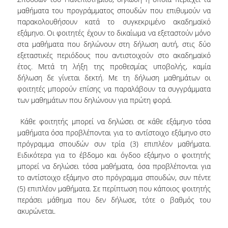
ΑΠΑΛΛΑΓΕΣ
μαθήματα του προγράμματος σπουδών που επιθυμούν να
παρακολουθήσουν κατά το συγκεκριμένο ακαδημαϊκό
ΓΡΑΦΕΙΟ ΔΙΑΣΥΝΔΕΣΗΣ - ΕΝΤΑΞΗ ΣΤΗΝ
εξάμηνο. Οι φοιτητές έχουν το δικαίωμα να εξεταστούν μόνο
ΑΓΟΡΑ ΕΡΓΑΣΙΑΣ
στα μαθήματα που δηλώνουν στη δήλωση αυτή, στις δύο
εξεταστικές περιόδους που αντιστοιχούν στο ακαδημαϊκό
ΚΑΤΑΝΟΜΕΣ ΠΤΥΧΙΟΥΧΩΝ
έτος. Μετά τη λήξη της προθεσμίας υποβολής, καμία
ΝΕΑ
δήλωση δε γίνεται δεκτή. Με τη δήλωση μαθημάτων οι
φοιτητές μπορούν επίσης να παραλάβουν τα συγγράμματα
ΓΕΝΙΚΕΣ ΑΝΑΚΟΙΝΩΣΕΙΣ
των μαθημάτων που δηλώνουν για πρώτη φορά.
ΑΝΑΚΟΙΝΩΣΕΙΣ ΜΑΘΗΜΑΤΩΝ
Κάθε φοιτητής μπορεί να δηλώσει σε κάθε εξάμηνο τόσα
μαθήματα όσα προβλέπονται για το αντίστοιχο εξάμηνο στο
ΑΝΑΚΟΙΝΩΣΕΙΣ ΠΡΑΚΤΙΚΗΣ ΑΣΚΗΣΗΣ
πρόγραμμα σπουδών συν τρία (3) επιπλέον μαθήματα.
Ειδικότερα για το έβδομο και όγδοο εξάμηνο ο φοιτητής
ΑΝΑΚΟΙΝΩΣΕΙΣ ERASMUS
μπορεί να δηλώσει τόσα μαθήματα, όσα προβλέπονται για
το αντίστοιχο εξάμηνο στο πρόγραμμα σπουδών, συν πέντε
ΠΡΟΚΗΡΥΞΕΙΣ
(5) επιπλέον μαθήματα. Σε περίπτωση που κάποιος φοιτητής
περάσει μάθημα που δεν δήλωσε, τότε ο βαθμός του
ΠΡΟΚΗΡΥΞΕΙΣ ΑΠΟΚΤΗΣΗΣ ΑΚΑΔΗΜΑΪΚΗΣ
ακυρώνεται.
ΕΜΠΕΙΡΙΑΣ