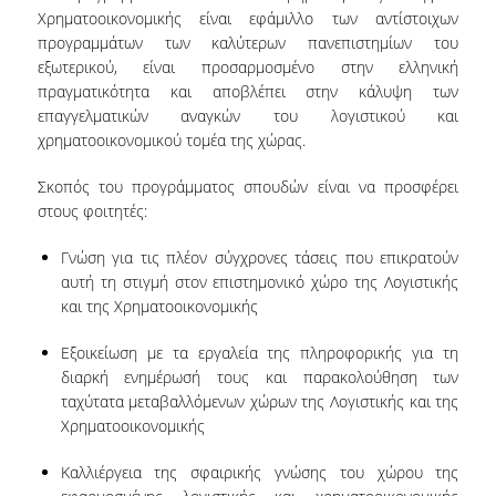
Χρηματοοικονομικής είναι εφάμιλλο των αντίστοιχων
Ε.Τ.Ε.Π.
προγραμμάτων των καλύτερων πανεπιστημίων του
εξωτερικού, είναι προσαρμοσμένο στην ελληνική
Ε.ΔΙ.Π
πραγματικότητα και αποβλέπει στην κάλυψη των
ΔΙΟΙΚΗΤΙΚΟ ΠΡΟΣΩΠΙΚΟ
επαγγελματικών αναγκών του λογιστικού και
χρηματοοικονομικού τομέα της χώρας.
ΥΠΟΨΗΦΙΟΙ ΔΙΔΑΚΤΟΡΕΣ
Σκοπός του προγράμματος σπουδών είναι να προσφέρει
ΥΠΟΨΗΦΙΟΙ ΜΕΤΑΔΙΔΑΚΤΟΡΕΣ
στους φοιτητές:
ΜΗΤΡΩΑ ΤΜΗΜΑΤΟΣ
Γνώση για τις πλέον σύγχρονες τάσεις που επικρατούν
αυτή τη στιγμή στον επιστημονικό χώρο της Λογιστικής
ΣΠΟΥΔΕΣ
και της Χρηματοοικονομικής
ΠΡΟΠΤΥΧΙΑΚΕΣ
Εξοικείωση με τα εργαλεία της πληροφορικής για τη
διαρκή ενημέρωσή τους και παρακολούθηση των
ΟΔΗΓΟΣ ΣΠΟΥΔΩΝ
ταχύτατα μεταβαλλόμενων χώρων της Λογιστικής και της
Χρηματοοικονομικής
ΜΑΘΗΜΑΤΑ ΠΡΟΓΡΑΜΜΑΤΟΣ ΣΠΟΥΔΩΝ
Καλλιέργεια της σφαιρικής γνώσης του χώρου της
ΑΚΑΔΗΜΑΪΚΟ ΗΜΕΡΟΛΟΓΙΟ