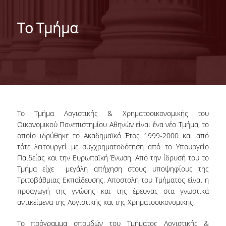
ΜΕ ΜΙΑ ΜΑΤΙΑ
Το Τμήμα
ΔΙΟΙΚΗΣΗ ΤΟΥ ΤΜΗΜΑΤΟΣ
ΣΥΝΕΛΕΥΣΗ ΤΜΗΜΑΤΟΣ
ΕΠΑΓΓΕΛΜΑΤΙΚΕΣ ΠΡΟΟΠΤΙΚΕΣ
ΔΙΕΘΝΗΣ ΑΝΑΓΝΩΡΙΣΗ - ΛΙΣΤΕΣ ΚΑΤΑΤΑΞΗΣ
Το Τμήμα Λογιστικής & Χρηματοοικονομικής του
ΔΙΕΘΝΕΙΣ ΣΥΝΕΡΓΑΣΙΕΣ ΜΕ ΠΑΝΕΠΙΣΤΗΜΙΑ
Οικονομικού Πανεπιστημίου Αθηνών είναι ένα νέο Τμήμα, το
ΤΟΥ ΕΞΩΤΕΡΙΚΟΥ
οποίο ιδρύθηκε το Ακαδημαϊκό Έτος 1999-2000 και από
τότε λειτουργεί με συγχρηματοδότηση από το Υπουργείο
ΔΙΟΡΓΑΝΩΣΗ ΣΥΝΕΔΡΙΩΝ
Παιδείας και την Ευρωπαϊκή Ένωση. Από την ίδρυσή του το
Τμήμα είχε μεγάλη απήχηση στους υποψηφίους της
ΑΝΘΡΩΠΙΝΟ ΔΥΝΑΜΙΚΟ
Τριτοβάθμιας Εκπαίδευσης. Αποστολή του Τμήματος είναι η
προαγωγή της γνώσης και της έρευνας στα γνωστικά
ΜΕΛΗ ΔΕΠ
αντικείμενα της Λογιστικής και της Χρηματοοικονομικής.
ΕΙΔΙΚΟΙ ΕΠΙΣΤΗΜΟΝΕΣ
Το πρόγραμμα σπουδών του Τμήματος Λογιστικής &