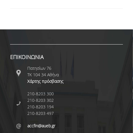
ΥΠΟΤΡΟΦΙΕΣ & ΒΡΑΒΕΙΑ
ΕΚΔΗΛΩΣΕΙΣ
ΕΠΙΚΟΙΝΩΝΙΑ
ΕΠΙΚΟΙΝΩΝΙΑ
Πατησίων 76
ΤΚ 104 34 Αθήνα
Χάρτης πρόσβασης
210-8203 300
210-8203 302
210-8203 194
210-8203 497
accfin@aueb.gr