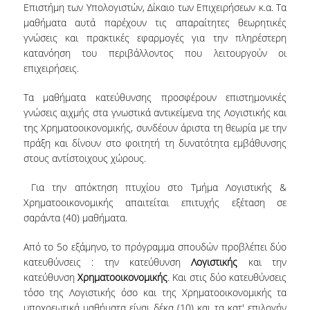
Επιστήμη των Υπολογιστών, Δίκαιο των Επιχειρήσεων κ.α. Τα
μαθήματα αυτά παρέχουν τις απαραίτητες θεωρητικές
U-REGISTER
γνώσεις και πρακτικές εφαρμογές για την πληρέστερη
WEBMAIL
κατανόηση του περιβάλλοντος που λειτουργούν οι
επιχειρήσεις.
E-CLASS
Τα μαθήματα κατεύθυνσης προσφέρουν επιστημονικές
E-ΓΡΑΜΜΑΤΕΙΑ
γνώσεις αιχμής στα γνωστικά αντικείμενα της Λογιστικής και
της Χρηματοοικονομικής, συνδέουν άριστα τη θεωρία με την
ΔΙΑΔΙΚΤΥΑΚΗ ΒΟΗΘΕΙΑ
πράξη και δίνουν στο φοιτητή τη δυνατότητα εμβάθυνσης
στους αντίστοιχους χώρους.
ΔΩΡΕΑΝ ΔΙΑΘΕΣΗ MICROSOFT WINDOWS -
OFFICE
Για την απόκτηση πτυχίου στο Τμήμα Λογιστικής &
Χρηματοοικονομικής απαιτείται επιτυχής εξέταση σε
ΔΙΑΣΦΑΛΙΣΗ ΠΟΙΟΤΗΤΑΣ
σαράντα (40) μαθήματα.
ΠΟΛΙΤΙΚΗ ΠΟΙΟΤΗΤΑΣ
Από το 5ο εξάμηνο, το πρόγραμμα σπουδών προβλέπει δύο
κατευθύνσεις : την κατεύθυνση
Λογιστικής
και την
ΔΙΑΔΙΚΑΣΙΑ ΔΙΑΧΕΙΡΙΣΗΣ ΠΑΡΑΠΟΝΩΝ
κατεύθυνση
Χρηματοοικονομικής
. Και στις δύο κατευθύνσεις
τόσο της Λογιστικής όσο και της Χρηματοοικονομικής τα
ΔΕΔΟΜΕΝΑ ΠΟΙΟΤΗΤΑΣ
υποχρεωτικά μαθήματα είναι δέκα (10) και τα κατ' επιλογήν