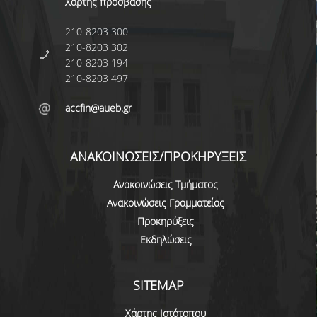
Χάρτης πρόσβασης
Ε.Τ.Ε.Π.
210-8203 300
Ε.ΔΙ.Π
210-8203 302
210-8203 194
ΔΙΟΙΚΗΤΙΚΟ ΠΡΟΣΩΠΙΚΟ
210-8203 497
ΥΠΟΨΗΦΙΟΙ ΔΙΔΑΚΤΟΡΕΣ
accfin@aueb.gr
ΥΠΟΨΗΦΙΟΙ ΜΕΤΑΔΙΔΑΚΤΟΡΕΣ
ΑΝΑΚΟΙΝΩΣΕΙΣ/ΠΡΟΚΗΡΥΞΕΙΣ
ΜΗΤΡΩΑ ΤΜΗΜΑΤΟΣ
Ανακοινώσεις Τμήματος
ΣΠΟΥΔΕΣ
Ανακοινώσεις Γραμματείας
ΠΡΟΠΤΥΧΙΑΚΕΣ
Προκηρύξεις
Εκδηλώσεις
ΟΔΗΓΟΣ ΣΠΟΥΔΩΝ
ΜΑΘΗΜΑΤΑ ΠΡΟΓΡΑΜΜΑΤΟΣ ΣΠΟΥΔΩΝ
SITEMAP
ΑΚΑΔΗΜΑΪΚΟ ΗΜΕΡΟΛΟΓΙΟ
Χάρτης Ιστότοπου