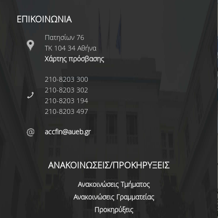
Ε.Τ.Ε.Π.
ΕΠΙΚΟΙΝΩΝΙΑ
Ε.ΔΙ.Π
Πατησίων 76
ΤΚ 104 34 Αθήνα
ΔΙΟΙΚΗΤΙΚΟ ΠΡΟΣΩΠΙΚΟ
Χάρτης πρόσβασης
ΥΠΟΨΗΦΙΟΙ ΔΙΔΑΚΤΟΡΕΣ
210-8203 300
210-8203 302
ΥΠΟΨΗΦΙΟΙ ΜΕΤΑΔΙΔΑΚΤΟΡΕΣ
210-8203 194
ΜΗΤΡΩΑ ΤΜΗΜΑΤΟΣ
210-8203 497
ΣΠΟΥΔΕΣ
accfin@aueb.gr
ΠΡΟΠΤΥΧΙΑΚΕΣ
ΑΝΑΚΟΙΝΩΣΕΙΣ/ΠΡΟΚΗΡΥΞΕΙΣ
ΟΔΗΓΟΣ ΣΠΟΥΔΩΝ
Ανακοινώσεις Τμήματος
ΜΑΘΗΜΑΤΑ ΠΡΟΓΡΑΜΜΑΤΟΣ ΣΠΟΥΔΩΝ
Ανακοινώσεις Γραμματείας
Προκηρύξεις
ΑΚΑΔΗΜΑΪΚΟ ΗΜΕΡΟΛΟΓΙΟ