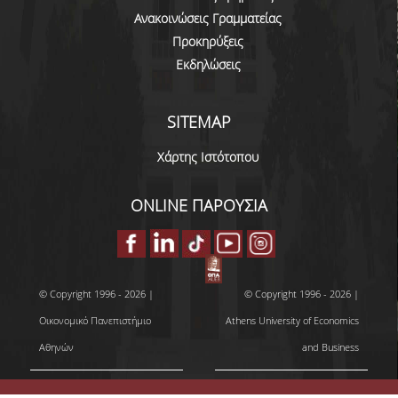
Ανακοινώσεις Γραμματείας
ΚΑΝΟΝΙΣΜΟΣ ΔΙΕΞΑΓΩΓΗΣ ΕΞΕΤΑΣΕΩΝ
Προκηρύξεις
ΚΑΤΑΤΑΚΤΗΡΙΕΣ ΕΞΕΤΑΣΕΙΣ
Εκδηλώσεις
ΥΠΟΤΡΟΦΙΕΣ
SITEMAP
ΠΡΑΚΤΙΚΗ ΑΣΚΗΣΗ
Χάρτης Ιστότοπου
ERASMUS+
ONLINE ΠΑΡΟΥΣΙΑ
ΜΕΤΑΠΤΥΧΙΑΚΕΣ
ΔΙΔΑΚΤΟΡΙΚΕΣ
ΥΠΗΡΕΣΙΕΣ & ΥΠΟΔΟΜΕΣ
© Copyright 1996 - 2026 |
© Copyright 1996 - 2026 |
ΕΡΓΑΣΤΗΡΙΑ
Οικονομικό Πανεπιστήμιο
Athens University of Economics
Αθηνών
and Business
ΚΕΝΤΡΟ ΥΠΟΛΟΓΙΣΤΩΝ
ΒΙΒΛΙΟΘΗΚΗ