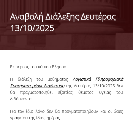
ΜΕ ΜΙΑ ΜΑΤΙΑ
Αναβολή Διάλεξης Δευτέρας
ΔΙΟΙΚΗΣΗ ΤΟΥ ΤΜΗΜΑΤΟΣ
13/10/2025
ΣΥΝΕΛΕΥΣΗ ΤΜΗΜΑΤΟΣ
ΕΠΑΓΓΕΛΜΑΤΙΚΕΣ ΠΡΟΟΠΤΙΚΕΣ
ΔΙΕΘΝΗΣ ΑΝΑΓΝΩΡΙΣΗ - ΛΙΣΤΕΣ ΚΑΤΑΤΑΞΗΣ
Εκ μέρους του κύριου Βλησμά
ΔΙΕΘΝΕΙΣ ΣΥΝΕΡΓΑΣΙΕΣ ΜΕ ΠΑΝΕΠΙΣΤΗΜΙΑ
ΤΟΥ ΕΞΩΤΕΡΙΚΟΥ
Η διάλεξη του μαθήματος
Λογιστικά Πληροφοριακά
Συστήματα μέσω Διαδικτύου
της Δευτέρας 13/10/2025 δεν
ΔΙΟΡΓΑΝΩΣΗ ΣΥΝΕΔΡΙΩΝ
θα πραγματοποιηθεί εξαιτίας θέματος υγείας του
διδάσκοντα.
ΑΝΘΡΩΠΙΝΟ ΔΥΝΑΜΙΚΟ
Για τον ίδιο λόγο δεν θα πραγματοποιηθούν και οι ώρες
ΜΕΛΗ ΔΕΠ
γραφείου της ίδιας ημέρας.
ΕΙΔΙΚΟΙ ΕΠΙΣΤΗΜΟΝΕΣ