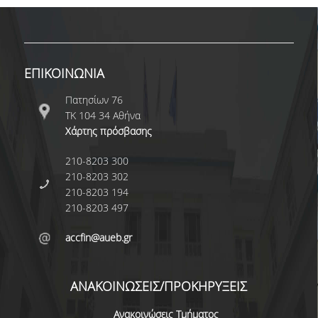
Ε.Τ.Ε.Π.
Ε.ΔΙ.Π
ΕΠΙΚΟΙΝΩΝΙΑ
ΔΙΟΙΚΗΤΙΚΟ ΠΡΟΣΩΠΙΚΟ
Πατησίων 76
ΥΠΟΨΗΦΙΟΙ ΔΙΔΑΚΤΟΡΕΣ
ΤΚ 104 34 Αθήνα
Χάρτης πρόσβασης
ΥΠΟΨΗΦΙΟΙ ΜΕΤΑΔΙΔΑΚΤΟΡΕΣ
210-8203 300
ΜΗΤΡΩΑ ΤΜΗΜΑΤΟΣ
210-8203 302
ΣΠΟΥΔΕΣ
210-8203 194
210-8203 497
ΠΡΟΠΤΥΧΙΑΚΕΣ
accfin@aueb.gr
ΟΔΗΓΟΣ ΣΠΟΥΔΩΝ
ΜΑΘΗΜΑΤΑ ΠΡΟΓΡΑΜΜΑΤΟΣ ΣΠΟΥΔΩΝ
ΑΝΑΚΟΙΝΩΣΕΙΣ/ΠΡΟΚΗΡΥΞΕΙΣ
ΑΚΑΔΗΜΑΪΚΟ ΗΜΕΡΟΛΟΓΙΟ
Ανακοινώσεις Τμήματος