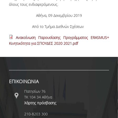
όλους τους ενδιαφερόμενους.
Ε.Τ.Ε.Π.
Αθήνα, 09 Δεκεμβρίου 2019
Ε.ΔΙ.Π
Από το Τμήμα Διεθνών Σχέσεων
ΔΙΟΙΚΗΤΙΚΟ ΠΡΟΣΩΠΙΚΟ
Ανακοίνωση Παρουσίασης Προγράμματος ERASMUS+
ΥΠΟΨΗΦΙΟΙ ΔΙΔΑΚΤΟΡΕΣ
Κινητικότητα για ΣΠΟΥΔΕΣ 2020 2021.pdf
ΥΠΟΨΗΦΙΟΙ ΜΕΤΑΔΙΔΑΚΤΟΡΕΣ
ΜΗΤΡΩΑ ΤΜΗΜΑΤΟΣ
ΣΠΟΥΔΕΣ
ΕΠΙΚΟΙΝΩΝΙΑ
ΠΡΟΠΤΥΧΙΑΚΕΣ
Πατησίων 76
ΟΔΗΓΟΣ ΣΠΟΥΔΩΝ
ΤΚ 104 34 Αθήνα
Χάρτης πρόσβασης
ΜΑΘΗΜΑΤΑ ΠΡΟΓΡΑΜΜΑΤΟΣ ΣΠΟΥΔΩΝ
210-8203 300
ΑΚΑΔΗΜΑΪΚΟ ΗΜΕΡΟΛΟΓΙΟ