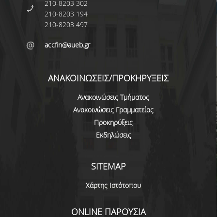
210-8203 302
210-8203 194
ΚΑΝΟΝΙΣΜΟΣ ΔΙΕΞΑΓΩΓΗΣ ΕΞΕΤΑΣΕΩΝ
210-8203 497
ΚΑΤΑΤΑΚΤΗΡΙΕΣ ΕΞΕΤΑΣΕΙΣ
accfin@aueb.gr
ΥΠΟΤΡΟΦΙΕΣ
ΠΡΑΚΤΙΚΗ ΑΣΚΗΣΗ
ΑΝΑΚΟΙΝΩΣΕΙΣ/ΠΡΟΚΗΡΥΞΕΙΣ
ERASMUS+
Ανακοινώσεις Τμήματος
Ανακοινώσεις Γραμματείας
ΜΕΤΑΠΤΥΧΙΑΚΕΣ
Προκηρύξεις
ΔΙΔΑΚΤΟΡΙΚΕΣ
Εκδηλώσεις
ΥΠΗΡΕΣΙΕΣ & ΥΠΟΔΟΜΕΣ
SITEMAP
ΕΡΓΑΣΤΗΡΙΑ
Χάρτης Ιστότοπου
ΚΕΝΤΡΟ ΥΠΟΛΟΓΙΣΤΩΝ
ONLINE ΠΑΡΟΥΣΙΑ
ΒΙΒΛΙΟΘΗΚΗ