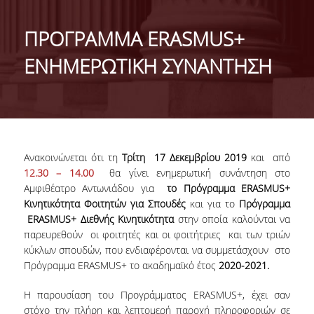
ΜΕ ΜΙΑ ΜΑΤΙΑ
ΠΡΟΓΡΑΜΜΑ ERASMUS+
ΔΙΟΙΚΗΣΗ ΤΟΥ ΤΜΗΜΑΤΟΣ
ΕΝΗΜΕΡΩΤΙΚΗ ΣΥΝΑΝΤΗΣΗ
ΣΥΝΕΛΕΥΣΗ ΤΜΗΜΑΤΟΣ
ΕΠΑΓΓΕΛΜΑΤΙΚΕΣ ΠΡΟΟΠΤΙΚΕΣ
ΔΙΕΘΝΗΣ ΑΝΑΓΝΩΡΙΣΗ - ΛΙΣΤΕΣ ΚΑΤΑΤΑΞΗΣ
Ανακοινώνεται ότι τη
Τρίτη 17 Δεκεμβρίου 2019
και από
ΔΙΕΘΝΕΙΣ ΣΥΝΕΡΓΑΣΙΕΣ ΜΕ ΠΑΝΕΠΙΣΤΗΜΙΑ
12.30 – 14.00
θα γίνει ενημερωτική συνάντηση στο
ΤΟΥ ΕΞΩΤΕΡΙΚΟΥ
Αμφιθέατρο Αντωνιάδου για
το Πρόγραμμα ERASMUS+
Κινητικότητα Φοιτητών για Σπουδές
και για το
Πρόγραμμα
ΔΙΟΡΓΑΝΩΣΗ ΣΥΝΕΔΡΙΩΝ
ERASMUS+ Διεθνής Κινητικότητα
στην οποία καλούνται να
παρευρεθούν οι φοιτητές και οι φοιτήτριες και των τριών
ΑΝΘΡΩΠΙΝΟ ΔΥΝΑΜΙΚΟ
κύκλων σπουδών, που ενδιαφέρονται να συμμετάσχουν στο
Πρόγραμμα ERASMUS+ το ακαδημαϊκό έτος
2020-2021.
ΜΕΛΗ ΔΕΠ
Η παρουσίαση του Προγράμματος ERASMUS+, έχει σαν
ΕΙΔΙΚΟΙ ΕΠΙΣΤΗΜΟΝΕΣ
στόχο την πλήρη και λεπτομερή παροχή πληροφοριών σε