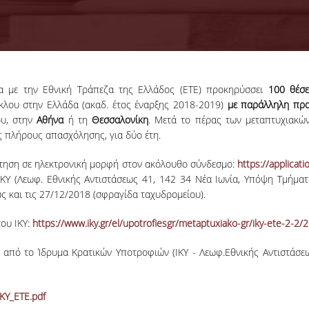
ία με την Εθνική Τράπεζα της Ελλάδος (ΕΤΕ) προκηρύσσει
100 θέσ
λου στην Ελλάδα (ακαδ. έτος έναρξης 2018-2019)
με παράλληλη πρα
ου, στην
Αθήνα
ή τη
Θεσσαλονίκη
. Μετά το πέρας των μεταπτυχιακώ
ς πλήρους απασχόλησης, για δύο έτη.
ίτηση σε ηλεκτρονική μορφή στoν ακόλουθο σύνδεσμο:
https://applicatio
ΙΚΥ (Λεωφ. Εθνικής Αντιστάσεως 41, 142 34 Νέα Ιωνία, Υπόψη Τμήμ
ως και τις 27/12/2018 (σφραγίδα ταχυδρομείου).
ου ΙΚΥ:
https://www.iky.gr/el/upotrofiesgr/metaptuxiako-gr/iky-ete-2-2
ι από το Ίδρυμα Κρατικών Υποτροφιών (ΙΚΥ - Λεωφ.Εθνικής Αντιστάσε
ΚΥ_ΕΤΕ.pdf