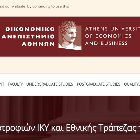
it our website. By continuing to use this
NT
FACULTY
UNDERGRADUATE STUDIES
POSTGRADUATE STUDIES
QUALITY
ροφιών ΙΚΥ και Εθνικής Τράπεζας 