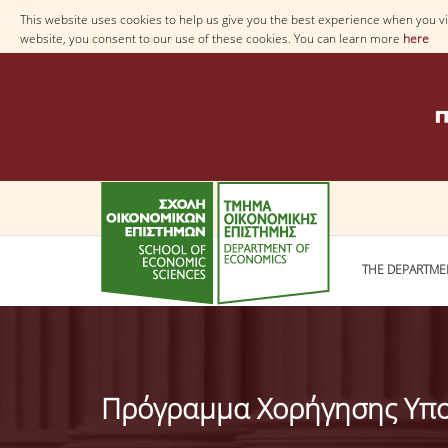
This website uses cookies to help us give you the best experience when you vis
website, you consent to our use of these cookies. You can learn more
here
THE DEPARTME
Πρόγραμμα Χορήγησης Υποτ