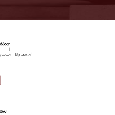
άδοση
ιών |
γασιών | Εξεταστική
μβρίου
άτων