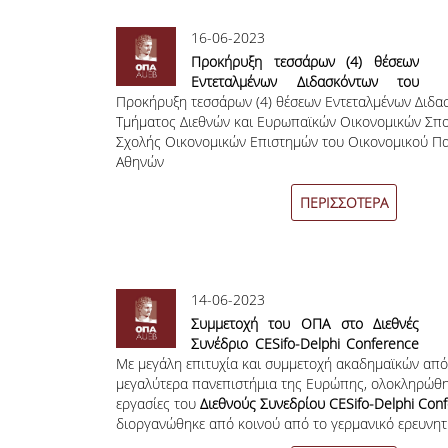
16-06-2023
Προκήρυξη τεσσάρων (4) θέσεων
Εντεταλμένων Διδασκόντων του
Προκήρυξη τεσσάρων (4) θέσεων Εντεταλμένων Διδα
Τμήματος Διεθνών και Ευρωπαϊκών
Τμήματος Διεθνών και Ευρωπαϊκών Οικονομικών Σπ
Οικονομικών Σπουδών της Σχολής
Σχολής Οικονομικών Επιστημών του Οικονομικού Π
Οικονομικών Επιστημών του
Αθηνών
Οικονομικού Πανεπιστημίου
Αθηνών
ΠΕΡΙΣΣΟΤΕΡΑ
14-06-2023
Συμμετοχή του ΟΠΑ στο Διεθνές
Συνέδριο CESifo-Delphi Conference
Με μεγάλη επιτυχία και συμμετοχή ακαδημαϊκών από
με θέμα: “Fiscal Capacity: Origins,
μεγαλύτερα πανεπιστήμια της Ευρώπης, ολοκληρώθη
Consequences and Challenges”
εργασίες του
Διεθνούς Συνεδρίου
CESifo
-
Delphi
Conf
διοργανώθηκε από κοινού από το γερμανικό ερευνητ
ινστιτούτο
CESifo
και το
Τμήμα Διεθνών και Ευρωπαϊ