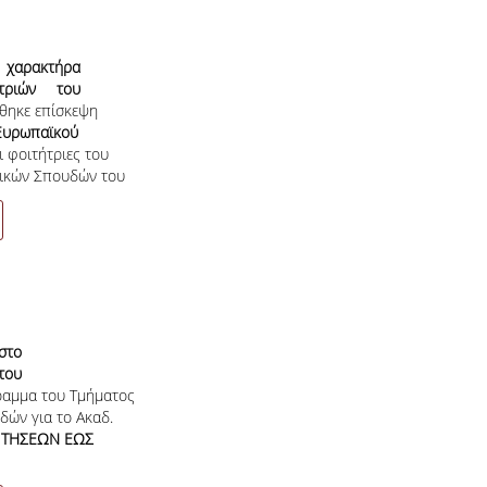
ύ χαρακτήρα
τριών του
θηκε επίσκεψη
φείο του
υλίου στην
Ευρωπαϊκού
 φοιτήτριες του
μικών Σπουδών του
στο
του
ραμμα του Τμήματος
κών
ών για το Ακαδ.
αδ.
ΑΣΗ
ΙΤΗΣΕΩΝ ΕΩΣ
ΩΣ