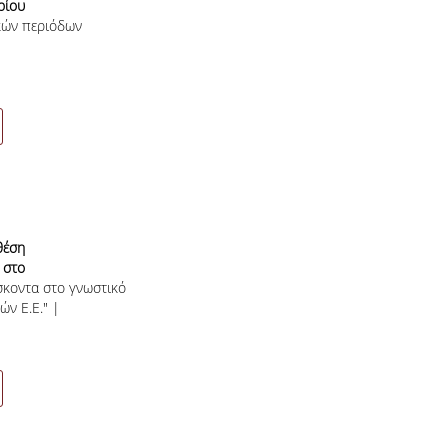
ρίου
κών περιόδων
έση
στο
σκοντα στο γνωστικό
μικά
ών Ε.Ε." |