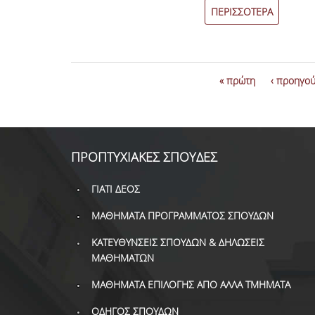
Οικονομικών Σπουδών (ΔΕΟΣ)
του Οικονομικού Παν
ΠΕΡΙΣΣΟΤΕΡΑ
Αθηνών (ΟΠΑ), με θέμα: “Fiscal Capacity: Origins, C
and Challenges” στις 2 & 3 Ιουνίου 2023, στην Ύδρα
« πρώτη
‹ προηγο
ΠΡΟΠΤΥΧΙΑΚΕΣ ΣΠΟΥΔΕΣ
ΓΙΑΤΙ ΔΕΟΣ
ΜΑΘΗΜΑΤΑ ΠΡΟΓΡΑΜΜΑΤΟΣ ΣΠΟΥΔΩΝ
ΚΑΤΕΥΘΥΝΣΕΙΣ ΣΠΟΥΔΩΝ & ΔΗΛΩΣΕΙΣ
ΜΑΘΗΜΑΤΩΝ
ΜΑΘΗΜΑΤΑ ΕΠΙΛΟΓΗΣ ΑΠΟ ΑΛΛΑ ΤΜΗΜΑΤΑ
ΟΔΗΓΟΣ ΣΠΟΥΔΩΝ