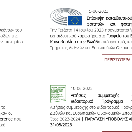
15-06-2023
Επίσκεψη εκπαιδευτικο
φοιτητών και φοιτη
σκόντων του
Την Τετάρτη 14 Ιουνίου 2023 πραγματοποιή
Τμήματος στο Γρα
ουδών της
εκπαιδευτικού χαρακτήρα στο
Ευρωπαϊκού Κοινοβο
Γραφείο του 
ανεπιστημίου
Κοινοβουλίου στην Ελλάδα
Ελλάδα.
από φοιτητές και
Τμήματος Διεθνών και Ευρωπαϊκών Οικονο
Οικονομικού Πανεπιστημίου Αθηνών.
ΠΕΡΙΣΣΟΤΕΡΑ
10-06-2023
Αιτήσεις συμμετοχής 
Διδακτορικό Πρόγραμμα 
 τα
Αιτήσεις συμμετοχής στο Διδακτορικό Πρόγ
Τμήματος Διεθνών και Ευρωπαϊ
καν οι
Διεθνών και Ευρωπαϊκών Οικονομικών Σπουδ
Οικονομικών Σπουδών για το Ακ
erence
που
Έτος 2023-2024
Έτος 2023-2024 | ΠΑΡΑΤ
| ΠΑΡΑΤΑΣΗ ΥΠΟΒΟΛΗΣ Α
ικό
31/08/2023
ΥΠΟΒΟΛΗΣ ΑΙΤΗΣΕΩΝ Ε
κών
31/08/2023