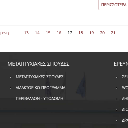
επιστημίου
ΠΕΡΙΣΣΟΤΕΡΑ
onsequences
.
ύμενη
…
13
14
15
16
17
18
19
20
21
…
ΜΕΤΑΠΤΥΧΙΑΚΕΣ ΣΠΟΥΔΕΣ
ΕΡΕΥ
ΜΕΤΑΠΤΥΧΙΑΚΕΣ ΣΠΟΥΔΕΣ
ΣΕ
ΔΙΔΑΚΤΟΡΙΚΟ ΠΡΟΓΡΑΜΜΑ
WO
ΠΕΡΙΒΑΛΛΟΝ - ΥΠΟΔΟΜΗ
ΔΗ
ΔΙ
ΔΡ