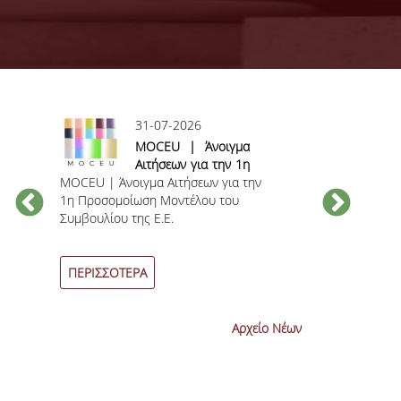
31-07-2026
ς
MOCEU | Άνοιγμα
Αιτήσεων για την 1η
MOCEU | Άνοιγμα Αιτήσεων για την
Προσομοίωση
Ανακοίνωση γι
1η Προσομοίωση Μοντέλου του
Μοντέλου του
βαθμολογίας 
Συμβουλίου της Ε.Ε.
Συμβουλίου της Ε.Ε.
εξεταστικών π
η
Ιουνίου 2026
-
ΠΕΡΙΣΣΟΤΕΡΑ
ΠΕΡΙΣΣΟΤΕΡ
Αρχείο Νέων