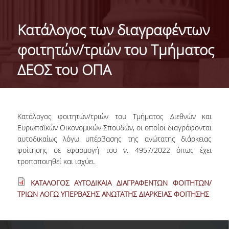
ΓΕΝΙΚΕΣ ΠΛΗΡΟΦΟΡΙΕΣ
Κατάλογος των διαγραφέντων
ΔΙΟΙΚΗΣΗ ΤΟΥ ΤΜΗΜΑΤΟΣ
φοιτητών/τριών του Τμήματος
ΓΡΑΜΜΑΤΕΙΑ ΠΡΟΠΤΥΧΙΑΚΩΝ ΣΠΟΥΔΩΝ
ΔΕΟΣ του ΟΠΑ
ΓΡΑΜΜΑΤΕΙΕΣ ΜΕΤΑΠΤΥΧΙΑΚΩΝ ΣΠΟΥΔΩΝ
EUROLAB
Κατάλογος φοιτητών/τριών του Τμήματος Διεθνών και
TESTIMONIALS ΑΠΟΦΟΙΤΩΝ
Ευρωπαϊκών Οικονομικών Σπουδών, οι οποίοι διαγράφονται
αυτοδικαίως λόγω υπέρβασης της ανώτατης διάρκειας
ΑΝΘΡΩΠΙΝΟ ΔΥΝΑΜΙΚΟ
φοίτησης σε εφαρμογή του ν. 4957/2022 όπως έχει
τροποποιηθεί και ισχύει.
ΜΕΛΗ ΔΕΠ
ΚΑΤΑΛΟΓΟΣ ΑΥΤΟΔΙΚΑΙΑ ΔΙΑΓΡΑΦΕΝΤΩΝ ΦΟΙΤΗΤΩΝ/
ΕΠΙΤΙΜΟΙ ΔΙΔΑΚΤΟΡΕΣ / ΕΡΕΥΝΗΤΙΚΟΙ
ΤΡΙΩΝ ΛΟΓΩ ΥΠΕΡΒΑΣΗΣ ΑΝΩΤΑΤΗΣ ΔΙΑΡΚΕΙΑΣ ΦΟΙΤΗΣΗΣ
ΕΤΑΙΡΟΙ
ΕΝΤΕΤΑΛΜΕΝΟΙ ΔΙΔΑΣΚΟΝΤΕΣ