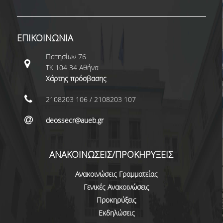
ΜΕΤΑΔΙΔΑΚΤΟΡΕΣ
ΔΙΟΙΚΗΤΙΚΟ ΠΡΟΣΩΠΙΚΟ
ΕΠΙΚΟΙΝΩΝΙΑ
ΕΡΓΑΣΤΗΡΙΑΚΟ ΠΡΟΣΩΠΙΚΟ
Πατησίων 76
ΤΚ 104 34 Αθήνα
ΜΗΤΡΩΟ ΓΝΩΣΤΙΚΩΝ ΑΝΤΙΚΕΙΜΕΝΩΝ
Χάρτης πρόσβασης
ΤΜΗΜΑΤΟΣ
2108203 106 / 2108203 107
ΜΗΤΡΩΑ ΜΕΛΩΝ ΤΜΗΜΑΤΟΣ
deossecr@aueb.gr
ΥΠΟΨΗΦΙΟΙ ΦΟΙΤΗΤΕΣ
ΓΙΑΤΙ ΔΕΟΣ
ΑΝΑΚΟΙΝΩΣΕΙΣ/ΠΡΟΚΗΡΥΞΕΙΣ
ΟΙΚΟΝΟΜΙΚΑ ΜΕ ΔΙΕΘΝΗ ΔΙΑΣΤΑΣΗ
Ανακοινώσεις Γραμματείας
Γενικές Ανακοινώσεις
ΔΙΕΠΙΣΤΗΜΟΝΙΚΟΤΗΤΑ
Προκηρύξεις
ΣΥΝΕΙΣΦΟΡΑ ΚΑΘΗΓΗΤΩΝ
Εκδηλώσεις