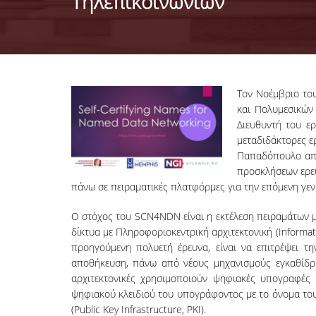
Τηλεπικοινωνιών
Τον Νοέμβριο του
και Πολυμεσικών
Διευθυντή του ε
μεταδιδάκτορες ε
Παπαδόπουλο από 
προσκλήσεων ερευ
πάνω σε πειραματικές πλατφόρμες για την επόμενη γενι
Ο στόχος του SCN4NDN είναι η εκτέλεση πειραμάτων μέ
δίκτυα με Πληροφοριοκεντρική αρχιτεκτονική (Informat
προηγούμενη πολυετή έρευνα, είναι να επιτρέψει τ
αποθήκευση, πάνω από νέους μηχανισμούς εγκαθίδρυ
αρχιτεκτονικές χρησιμοποιούν ψηφιακές υπογραφές 
ψηφιακού κλειδιού του υπογράφοντος με το όνομα του
(Public Key Infrastructure, PKI).