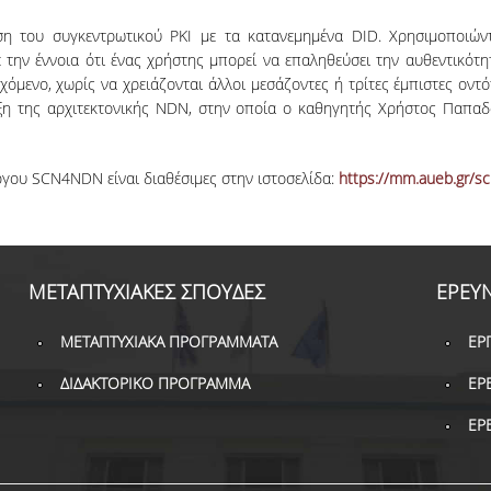
η του συγκεντρωτικού PKI με τα κατανεμημένα DID. Χρησιμοποιών
 την έννοια ότι ένας χρήστης μπορεί να επαληθεύσει την αυθεντικότ
εχόμενο, χωρίς να χρειάζονται άλλοι μεσάζοντες ή τρίτες έμπιστες οντ
ιξη της αρχιτεκτονικής NDN, στην οποία ο καθηγητής Χρήστος Παπαδό
ργου SCN4NDN είναι διαθέσιμες στην ιστοσελίδα:
https://mm.aueb.gr/s
ΜΕΤΑΠΤΥΧΙΑΚΕΣ ΣΠΟΥΔΕΣ
ΕΡΕΥ
ΜΕΤΑΠΤΥΧΙΑΚΑ ΠΡΟΓΡΑΜΜΑΤΑ
ΕΡ
ΔΙΔΑΚΤΟΡΙΚΟ ΠΡΟΓΡΑΜΜΑ
ΕΡ
ΕΡ