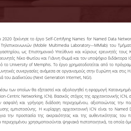
 2020 ξεκίνησε το έργο Self-Certifying Names for Named Data Netw
 Τηλεπικοινωνιών (Mobile Multimedia Laboratory—MMlab) του Τμήμα
ργαστηρίου, ως Επιστημονικό Υπεύθυνο και κύριους ερευνητές τους 
ρευνητές Νίκο Φωτίου και Γιάννη Θωμά και τον υποψήφιο διδάκτορα Ι
το University of Memphis. Το έργο χρηματοδοτείται από το πρόγραμ
νητικές συνεργασίες ανάμεσα σε οργανισμούς στην Ευρώπη και στις Η
ά του Διαδικτύου (Next Generation Internet, NGI).
σω των οποίων θα εξεταστεί και αξιολογηθεί η εφαρμογή Κατανεμημένων
ion-Centric Networking, ICN). Βασικός στόχος της αρχιτεκτονικής ICN, 
ην ασφαλή και γρήγορη διάδοση περιεχομένου, αξιοποιώντας την π
σης εμπιστοσύνης. Η κυρίαρχη αρχιτεκτονική ICN είναι το Named 
για την προστασία της ακεραιότητας και της αυθεντικότητας του π
 περιεχομένου χρησιμοποιούνται ψηφιακά πιστοποιητικά, τα οποία ό