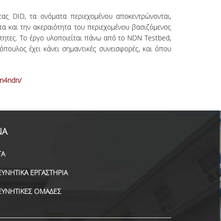
τας DID, τα ονόματα περιεχομένου αποκεντρώνονται,
ητα και την ακεραιότητα του περιεχομένου βασιζόμενος
ότητες. Το έργο υλοποιείται πάνω από το NDN Testbed,
πουλος έχει κάνει σημαντικές συνεισφορές, και όπου
cn4ndn/
ΝΑ
ΓΑ
ΕΥΝΗΤΙΚΑ ΕΡΓΑΣΤΗΡΙΑ
ΕΥΝΗΤΙΚΕΣ ΟΜΑΔΕΣ