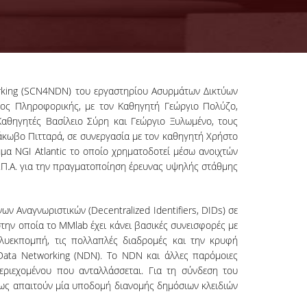
orking (SCN4NDN) του εργαστηρίου Ασυρμάτων Δικτύων
τος Πληροφορικής, με τον Καθηγητή Γεώργιο Πολύζο,
Καθηγητές Βασίλειο Σύρη και Γεώργιο Ξυλωμένο, τους
άκωβο Πιτταρά, σε συνεργασία με τον καθηγητή Χρήστο
μα NGI Atlantic το οποίο χρηματοδοτεί μέσω ανοιχτών
.Π.Α. για την πραγματοποίηση έρευνας υψηλής στάθμης
 Αναγνωριστικών (Decentralized Identifiers, DIDs) σε
στην οποία το MMlab έχει κάνει βασικές συνεισφορές με
ολυεκπομπή, τις πολλαπλές διαδρομές και την κρυφή
Data Networking (NDN). Το NDN και άλλες παρόμοιες
εριεχομένου που ανταλλάσσεται. Για τη σύνδεση του
μως απαιτούν μία υποδομή διανομής δημόσιων κλειδιών