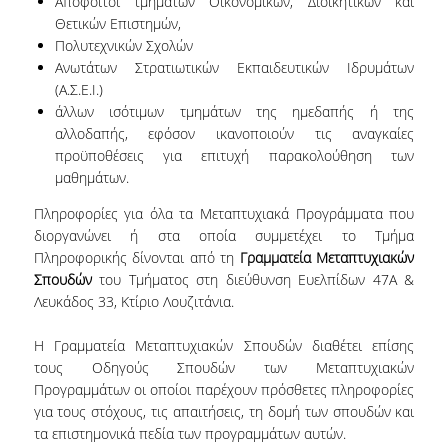
Απόφοιτοι τμημάτων Οικονομικών, Διοικητικών και
ΚΑΤΑΤΑΚΤΗΡΙΕΣ ΕΞΕΤΑΣΕΙΣ
Θετικών Επιστημών,
Πολυτεχνικών Σχολών
ΠΡΑΚΤΙΚΗ ΑΣΚΗΣΗ
Ανωτάτων Στρατιωτικών Εκπαιδευτικών Ιδρυμάτων
(Α.Σ.Ε.Ι.)
ΑΚΑΔΗΜΑΪΚΟΙ ΣΥΜΒΟΥΛΟΙ ΣΠΟΥΔΩΝ
άλλων ισότιμων τμημάτων της ημεδαπής ή της
ΠΙΣΤΟΠΟΙΗΣΗ ΠΑΙΔΑΓΩΓΙΚΗΣ ΚΑΙ ΔΙΔΑΚΤΙΚΗΣ
αλλοδαπής, εφόσον ικανοποιούν τις αναγκαίες
ΕΠΑΡΚΕΙΑΣ
προϋποθέσεις για επιτυχή παρακολούθηση των
μαθημάτων.
ERASMUS+
Πληροφορίες για όλα τα Μεταπτυχιακά Προγράμματα που
ΜΕΤΑΠΤΥΧΙΑΚΕΣ ΣΠΟΥΔΕΣ
διοργανώνει ή στα οποία συμμετέχει το Τμήμα
Πληροφορικής δίνονται από τη
Γραμματεία Μεταπτυχιακών
ΜΕΤΑΠΤΥΧΙΑΚΑ ΠΡΟΓΡΑΜΜΑΤΑ
Σπουδών
του Τμήματος στη διεύθυνση Ευελπίδων 47Α &
Λευκάδος 33, Κτίριο Λουζιτάνια.
ΠΜΣ ΣΤΗΝ ΕΠΙΣΤΗΜΗ ΤΩΝ ΥΠΟΛΟΓΙΣΤΩΝ
Η Γραμματεία Μεταπτυχιακών Σπουδών διαθέτει επίσης
ΠΜΣ ΣΤΗΝ ΑΝΑΠΤΥΞΗ ΚΑΙ ΑΣΦΑΛΕΙΑ
τους Οδηγούς Σπουδών των Μεταπτυχιακών
ΠΛΗΡΟΦΟΡΙΑΚΩΝ ΣΥΣΤΗΜΑΤΩΝ
Προγραμμάτων οι οποίοι παρέχουν πρόσθετες πληροφορίες
για τους στόχους, τις απαιτήσεις, τη δομή των σπουδών και
ΠΜΣ ΣΤΗΝ ΤΕΧΝΗΤΗ ΝΟΗΜΟΣΥΝΗ ΚΑΙ
τα επιστημονικά πεδία των προγραμμάτων αυτών.
ΕΠΙΣΤΗΜΗ ΔΕΔΟΜΕΝΩΝ