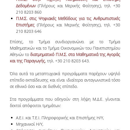
ΠΡΟΣΩΠΙΚΟ (Ε.Τ.Ε.Π.)
Δεδομένων
(Πλήρους και Μερικής Φοίτησης), τηλ. +30
210 8203 860
ΥΠΟΨΗΦΙΟΙ ΔΙΔΑΚΤΟΡΕΣ.
Π.Μ.Σ. στις Ψηφιακές Μεθόδους για τις Ανθρωπιστικές
ΔΙΟΙΚΗΤΙΚΟ ΠΡΟΣΩΠΙΚΟ
Επιστήμες
(Πλήρους και Μερικής Φοίτησης), τηλ. +30
210 8203 646
ΜΗΤΡΩΑ
Επίσης, το Τμήμα συνδιοργανώνει με το Τμήμα
Μαθηματικών και το Τμήμα Οικονομικών του Πανεπιστημίου
ΠΡΟΠΤΥΧΙΑΚΕΣ ΣΠΟΥΔΕΣ
Αθηνών το
διατμηματικό Π.Μ.Σ. στα Μαθηματικά της Αγοράς
και της Παραγωγής
, τηλ. +30 210 8203 643.
ΠΡΟΓΡΑΜΜΑ ΣΠΟΥΔΩΝ
ΟΔΗΓΟΣ ΣΠΟΥΔΩΝ
Όλα αυτά τα μεταπτυχιακά προγράμματα παρέχουν υψηλό
επίπεδο εκπαίδευσης και είναι ιδιαίτερα ανταγωνιστικά τόσο
ΜΑΘΗΜΑΤΑ
σε εθνικό όσο και σε διεθνές επίπεδο.
ΜΑΘΗΜΑΤΑ ΠΡΟΓΡΑΜΜΑΤΟΣ ΣΠΟΥΔΩΝ
Στα προγράμματα που οδηγούν στη λήψη Μ.Δ.Ε. γίνονται
δεκτοί απόφοιτοι τμημάτων:
ΜΑΘΗΜΑΤΑ ΕΛΕΥΘΕΡΗΣ ΕΠΙΛΟΓΗΣ
Α.Ε.Ι. και Τ.Ε.Ι. Πληροφορικής και Επιστήμης Η/Υ,
ΕΚΠΑΙΔΕΥΤΙΚΑ ΕΡΓΑΣΤΗΡΙΑ
Μηχανικοί Η/Υ,