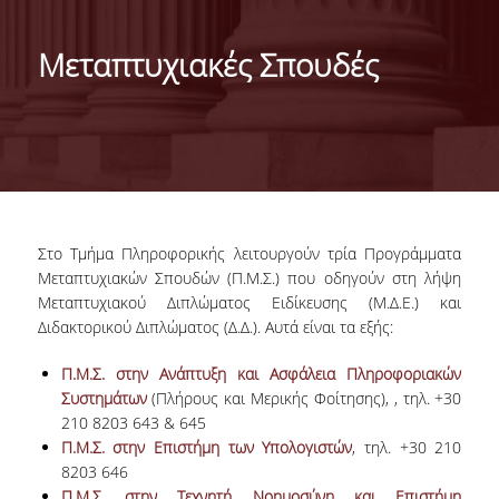
ΑΠΟΣΤΟΛΗ ΤΟΥ ΤΜΗΜΑΤΟΣ
Μεταπτυχιακές Σπουδές
ΔΙΟΙΚΗΣΗ ΤΟΥ ΤΜΗΜΑΤΟΣ
ΟΡΓΑΝΩΣΗ
ΤΟΜΕΑΣ Α
ΤΟΜΕΑΣ Β
Στο Τμήμα Πληροφορικής λειτουργούν τρία Προγράμματα
ΤΟΜΕΑΣ Γ
Μεταπτυχιακών Σπουδών (Π.Μ.Σ.) που οδηγούν στη λήψη
Μεταπτυχιακού Διπλώματος Ειδίκευσης (Μ.Δ.Ε.) και
ΑΝΘΡΩΠΙΝΟ ΔΥΝΑΜΙΚΟ
Διδακτορικού Διπλώματος (Δ.Δ.). Αυτά είναι τα εξής:
ΚΑΘΗΓΗΤΕΣ
Π.Μ.Σ. στην Ανάπτυξη και Ασφάλεια Πληροφοριακών
Συστημάτων
(Πλήρους και Μερικής Φοίτησης), , τηλ. +30
ΕΡΓΑΣΤΗΡΙΑΚΟ ΔΙΔΑΚΤΙΚΟ ΠΡΟΣΩΠΙΚΟ
210 8203 643 & 645
(Ε.ΔΙ.Π.)
Π.Μ.Σ. στην Επιστήμη των Υπολογιστών
, τηλ. +30 210
8203 646
ΕΙΔΙΚΟ ΤΕΧΝΙΚΟ ΚΑΙ ΕΡΓΑΣΤΗΡΙΑΚΟ
Π.Μ.Σ. στην Τεχνητή Νοημοσύνη και Επιστήμη