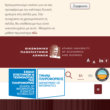
Χρησιμοποιούμε cookies για να σας
προσφέρουμε την καλύτερη δυνατή
εμπειρία στη σελίδα μας. Εάν
συνεχίσετε να χρησιμοποιείτε τη
σελίδα, θα υποθέσουμε πως είστε
ικανοποιημένοι με αυτό. Μπορείτε να
μάθετε περισσότερα
εδώ
ΤΟ ΤΜΗΜΑ
ΜΕ ΜΙΑ ΜΑΤΙΑ