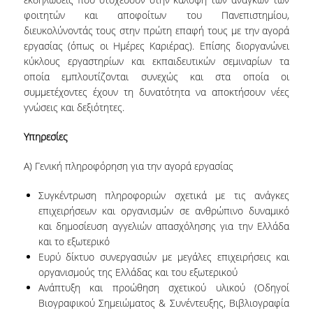
ΠΡΟΣΩΠΙΚΟ (Ε.Τ.Ε.Π.)
φοιτητών και αποφοίτων του Πανεπιστημίου,
διευκολύνοντάς τους στην πρώτη επαφή τους με την αγορά
ΥΠΟΨΗΦΙΟΙ ΔΙΔΑΚΤΟΡΕΣ.
εργασίας (όπως οι Ημέρες Καριέρας). Επίσης διοργανώνει
ΔΙΟΙΚΗΤΙΚΟ ΠΡΟΣΩΠΙΚΟ
κύκλους εργαστηρίων και εκπαιδευτικών σεμιναρίων τα
οποία εμπλουτίζονται συνεχώς και στα οποία οι
ΜΗΤΡΩΑ
συμμετέχοντες έχουν τη δυνατότητα να αποκτήσουν νέες
γνώσεις και δεξιότητες.
ΠΡΟΠΤΥΧΙΑΚΕΣ ΣΠΟΥΔΕΣ
Υπηρεσίες
ΠΡΟΓΡΑΜΜΑ ΣΠΟΥΔΩΝ
A) Γενική πληροφόρηση για την αγορά εργασίας
ΟΔΗΓΟΣ ΣΠΟΥΔΩΝ
Συγκέντρωση πληροφοριών σχετικά με τις ανάγκες
ΜΑΘΗΜΑΤΑ
επιχειρήσεων και οργανισμών σε ανθρώπινο δυναμικό
και δημοσίευση αγγελιών απασχόλησης για την Ελλάδα
ΜΑΘΗΜΑΤΑ ΠΡΟΓΡΑΜΜΑΤΟΣ ΣΠΟΥΔΩΝ
και το εξωτερικό
Ευρύ δίκτυο συνεργασιών με μεγάλες επιχειρήσεις και
ΜΑΘΗΜΑΤΑ ΕΛΕΥΘΕΡΗΣ ΕΠΙΛΟΓΗΣ
οργανισμούς της Ελλάδας και του εξωτερικού
Ανάπτυξη και προώθηση σχετικού υλικού (Οδηγοί
ΕΚΠΑΙΔΕΥΤΙΚΑ ΕΡΓΑΣΤΗΡΙΑ
Βιογραφικού Σημειώματος & Συνέντευξης, Βιβλιογραφία