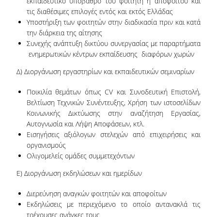
εκπαιδευτικό υπόβαθρο του φοιτητή ή αποφοίτου και
τις διαθέσιμες επιλογές εντός και εκτός Ελλάδας
ΠΜΣ ΣΤΙΣ ΨΗΦΙΑΚΕΣ ΜΕΘΟΔΟΥΣ ΓΙΑ ΤΙΣ
Υποστήριξη των φοιτητών στην διαδικασία πριν και κατά
ΑΝΘΡΩΠΙΣΤΙΚΕΣ ΕΠΙΣΤΗΜΕΣ
την διάρκεια της αίτησης
Συνεχής ανάπτυξη δικτύου συνεργασίας με παραρτήματα
ΠΜΣ ΣΤΑ ΜΑΘΗΜΑΤΙΚΑ ΑΓΟΡΑΣ &
ενημερωτικών κέντρων εκπαίδευσης διαφόρων χωρών
ΠΑΡΑΓΩΓΗΣ
Δ) Διοργάνωση εργαστηρίων και εκπαιδευτικών σεμιναρίων
ΔΙΔΑΚΤΟΡΙΚΟ ΠΡΟΓΡΑΜΜΑ
Ποικιλία θεμάτων όπως CV και Συνοδευτική Επιστολή,
ΣΕΜΙΝΑΡΙΑ & ΕΚΔΗΛΩΣΕΙΣ
Βελτίωση Τεχνικών Συνέντευξης, Χρήση των ιστοσελίδων
Κοινωνικής Δικτύωσης στην αναζήτηση Εργασίας,
ΔΙΑΚΕΚΡΙΜΕΝΕΣ ΟΜΙΛΙΕΣ
Αυτογνωσία και Λήψη Αποφάσεων, κτλ.
Εισηγήσεις αξιόλογων στελεχών από επιχειρήσεις και
ΟΡΚΟΜΩΣΙΕΣ
οργανισμούς
Ολιγομελείς ομάδες συμμετεχόντων
ΔΙΑΣΦΑΛΙΣΗ ΠΟΙΟΤΗΤΑΣ
Ε) Διοργάνωση εκδηλώσεων και ημερίδων
ΠΟΛΙΤΙΚΗ ΠΟΙΟΤΗΤΑΣ
Διερεύνηση αναγκών φοιτητών και αποφοίτων
Εκδηλώσεις με περιεχόμενο το οποίο αντανακλά τις
ΣΤΡΑΤΗΓΙΚΗ ΠΠΣ
τρέχουσες ανάγκες τους