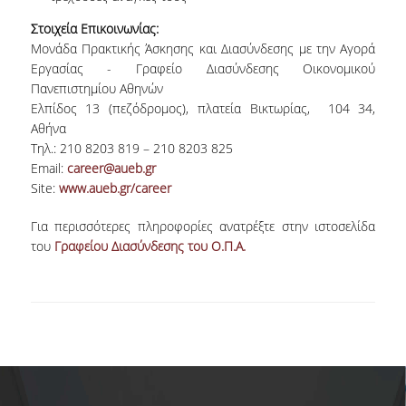
ΔΕΔΟΜΕΝΑ ΠΟΙΟΤΗΤΑΣ
Στοιχεία Επικοινωνίας:
Μονάδα Πρακτικής Άσκησης και Διασύνδεσης με την Αγορά
ΠΙΣΤΟΠΟΙΗΣΗ
Εργασίας - Γραφείο Διασύνδεσης Οικονομικού
Πανεπιστημίου Αθηνών
ΑΞΙΟΛΟΓΗΣΗ
Ελπίδος 13 (πεζόδρομος), πλατεία Βικτωρίας, 104 34,
Αθήνα
ΑΠΟ ΠΡΟΠΤΥΧΙΑΚΟΥΣ ΦΟΙΤΗΤΕΣ
Τηλ.: 210 8203 819 – 210 8203 825
Email:
career@aueb.gr
ΑΠΟ ΤΕΛΕΙΟΦΟΙΤΟΥΣ
Site:
www.aueb.gr/career
ΕΚΘΕΣΕΙΣ ΕΞΩΤΕΡΙΚΗΣ ΑΞΙΟΛΟΓΗΣΗΣ
Για περισσότερες πληροφορίες ανατρέξτε στην ιστοσελίδα
ΜΟ.ΔΙ.Π
του
Γραφείου Διασύνδεσης του Ο.Π.Α.
ΕΡΕΥΝΑ
ΕΡΕΥΝΗΤΙΚΑ ΕΡΓΑΣΤΗΡΙΑ
ΕΡΕΥΝΗΤΙΚΕΣ ΟΜΑΔΕΣ
ΕΡΕΥΝΗΤΙΚΑ ΕΡΓΑ