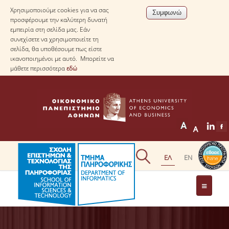
Χρησιμοποιούμε cookies για να σας
προσφέρουμε την καλύτερη δυνατή
εμπειρία στη σελίδα μας. Εάν
συνεχίσετε να χρησιμοποιείτε τη
σελίδα, θα υποθέσουμε πως είστε
ικανοποιημένοι με αυτό. Μπορείτε να
μάθετε περισσότερα
εδώ
ΤΟ ΤΜΗΜΑ
ΜΕ ΜΙΑ ΜΑΤΙΑ