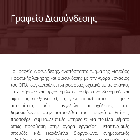
ΑΠΟΣΤΟΛΗ ΤΟΥ ΤΜΗΜΑΤΟΣ
Γραφείο Διασύνδεσης
ΔΙΟΙΚΗΣΗ ΤΟΥ ΤΜΗΜΑΤΟΣ
ΟΡΓΑΝΩΣΗ
ΤΟΜΕΑΣ Α
ΤΟΜΕΑΣ Β
Το Γραφείο Διασύνδεσης, αναπόσπαστο τμήμα της Μονάδας
ΤΟΜΕΑΣ Γ
Πρακτικής Άσκησης και Διασύνδεσης με την Αγορά Εργασίας
του ΟΠΑ, συγκεντρώνει πληροφορίες σχετικά με τις ανάγκες
ΑΝΘΡΩΠΙΝΟ ΔΥΝΑΜΙΚΟ
επιχειρήσεων και οργανισμών σε ανθρώπινο δυναμικό, και
αφού τις επεξεργαστεί, τις γνωστοποιεί στους φοιτητές/
ΚΑΘΗΓΗΤΕΣ
αποφοίτους μέσω αγγελιών απασχόλησης που
δημοσιεύονται στην ιστοσελίδα του Γραφείου. Επίσης,
ΕΡΓΑΣΤΗΡΙΑΚΟ ΔΙΔΑΚΤΙΚΟ ΠΡΟΣΩΠΙΚΟ
προσφέρει συμβουλευτικές υπηρεσίες για ποικίλα θέματα
(Ε.ΔΙ.Π.)
όπως πρόσβαση στην αγορά εργασίας, μεταπτυχιακές
σπουδές, κ.ά. Παράλληλα διοργανώνει ενημερωτικές
ΕΙΔΙΚΟ ΤΕΧΝΙΚΟ ΚΑΙ ΕΡΓΑΣΤΗΡΙΑΚΟ
εκδηλώσεις που στοχεύουν στην κάλυψη των αναγκών των