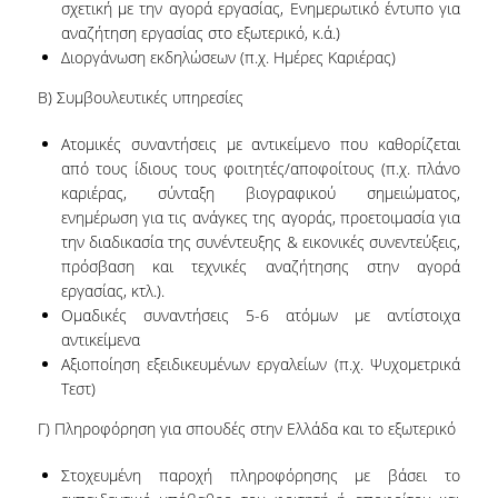
σχετική με την αγορά εργασίας, Ενημερωτικό έντυπο για
ΚΑΤΑΤΑΚΤΗΡΙΕΣ ΕΞΕΤΑΣΕΙΣ
αναζήτηση εργασίας στο εξωτερικό, κ.ά.)
ΠΡΑΚΤΙΚΗ ΑΣΚΗΣΗ
Διοργάνωση εκδηλώσεων (π.χ. Ημέρες Καριέρας)
B) Συμβουλευτικές υπηρεσίες
ΑΚΑΔΗΜΑΪΚΟΙ ΣΥΜΒΟΥΛΟΙ ΣΠΟΥΔΩΝ
Ατομικές συναντήσεις με αντικείμενο που καθορίζεται
ΠΙΣΤΟΠΟΙΗΣΗ ΠΑΙΔΑΓΩΓΙΚΗΣ ΚΑΙ ΔΙΔΑΚΤΙΚΗΣ
από τους ίδιους τους φοιτητές/αποφοίτους (π.χ. πλάνο
ΕΠΑΡΚΕΙΑΣ
καριέρας, σύνταξη βιογραφικού σημειώματος,
ERASMUS+
ενημέρωση για τις ανάγκες της αγοράς, προετοιμασία για
την διαδικασία της συνέντευξης & εικονικές συνεντεύξεις,
ΜΕΤΑΠΤΥΧΙΑΚΕΣ ΣΠΟΥΔΕΣ
πρόσβαση και τεχνικές αναζήτησης στην αγορά
εργασίας, κτλ.).
ΜΕΤΑΠΤΥΧΙΑΚΑ ΠΡΟΓΡΑΜΜΑΤΑ
Ομαδικές συναντήσεις 5-6 ατόμων με αντίστοιχα
αντικείμενα
ΠΜΣ ΣΤΗΝ ΕΠΙΣΤΗΜΗ ΤΩΝ ΥΠΟΛΟΓΙΣΤΩΝ
Αξιοποίηση εξειδικευμένων εργαλείων (π.χ. Ψυχομετρικά
Τεστ)
ΠΜΣ ΣΤΗΝ ΑΝΑΠΤΥΞΗ ΚΑΙ ΑΣΦΑΛΕΙΑ
ΠΛΗΡΟΦΟΡΙΑΚΩΝ ΣΥΣΤΗΜΑΤΩΝ
Γ) Πληροφόρηση για σπουδές στην Ελλάδα και το εξωτερικό
ΠΜΣ ΣΤΗΝ ΤΕΧΝΗΤΗ ΝΟΗΜΟΣΥΝΗ ΚΑΙ
Στοχευμένη παροχή πληροφόρησης με βάσει το
ΕΠΙΣΤΗΜΗ ΔΕΔΟΜΕΝΩΝ