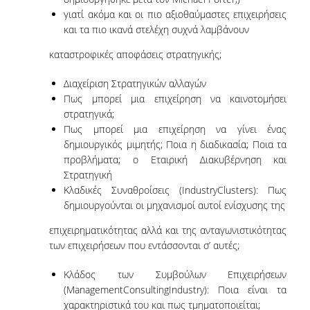
γιατί ακόμα και οι πιο αξιοθαύμαστες επιχειρήσεις
και τα πιο ικανά στελέχη συχνά λαμβάνουν
DEGREE PROGRAM
καταστροφικές αποφάσεις στρατηγικής;
ACADEMIC CURRICULUM
Διαχείριση Στρατηγικών αλλαγών
ERASMUS+ PROGRAM
Πως μπορεί μια επιχείρηση να καινοτομήσει
στρατηγικά;
INTERNSHIP PROGRAM
Πως μπορεί μια επιχείρηση να γίνει ένας
δημιουργικός μιμητής; Ποια η διαδικασία; Ποια τα
POSTGRADUATE STUDIES
προβλήματα; o Εταιρική Διακυβέρνηση και
Στρατηγική
Κλαδικές Συναθροίσεις (IndustryClusters): Πως
FULL TIME
δημιουργούνται οι μηχανισμοί αυτοί ενίσχυσης της
PART TIME
επιχειρηματικότητας αλλά και της ανταγωνιστικότητας
των επιχειρήσεων που εντάσσονται σ’ αυτές;
DOCTORAL PROGRAM
Κλάδος των Συμβούλων Επιχειρήσεων
QUALITY ASSURANCE
(ManagementConsultingIndustry): Ποια είναι τα
χαρακτηριστικά του και πως τμηματοποιείται;