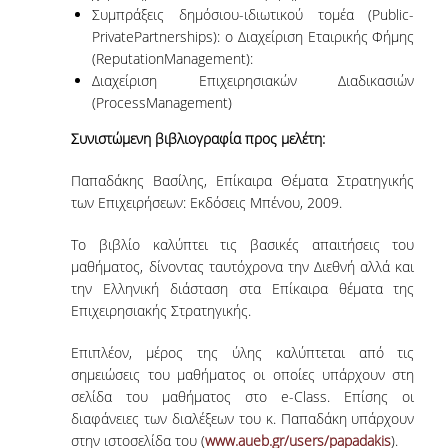
Συμπράξεις δημόσιου-ιδιωτικού τομέα (Public-
UNDERGRADUATE STUDY PROGRAMME -
ACCREDITATION
PrivatePartnerships): o Διαχείριση Εταιρικής Φήμης
(ReputationManagement):
QUALITY ASSURANCE UNIT
Διαχείριση Επιχειρησιακών Διαδικασιών
(ProcessManagement)
RESEARCH
Συνιστώμενη βιβλιογραφία προς μελέτη:
RESEARCH LABS
Παπαδάκης Βασίλης, Επίκαιρα Θέματα Στρατηγικής
των Επιχειρήσεων: Εκδόσεις Μπένου, 2009.
RESEARCH AREAS
Το βιβλίο καλύπτει τις βασικές απαιτήσεις του
PUBLICATIONS
μαθήματος, δίνοντας ταυτόχρονα την Διεθνή αλλά και
την Ελληνική διάσταση στα Επίκαιρα θέματα της
Επιχειρησιακής Στρατηγικής.
PUBLICATIONS IN SCIENTIFIC
JOURNALS
Επιπλέον, μέρος της ύλης καλύπτεται από τις
PUBLICATIONS IN CONFERENCES
σημειώσεις του μαθήματος οι οποίες υπάρχουν στη
σελίδα του μαθήματος στο e-Class. Επίσης οι
διαφάνειες των διαλέξεων του κ. Παπαδάκη υπάρχουν
RESEARCH PROJECTS - PHDS
στην ιστοσελίδα του (
www.aueb.gr/users/papadakis
).