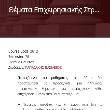
DEPARTMENT
Θέματα Επιχειρησιακής Στρατηγικής
MISSION OF THE DEPARTMENT
INFRASTRUCTURE
TESTIMONIALS
AT A GLANCE
Course Code:
2812
FACULTY
Semester:
7th
Elective Courses
RESIDENT FACULTY MEMBERS
Διδάσκων:
ΠΑΠΑΔΑΚΗΣ ΒΑΣΙΛΕΙΟΣ
SCIENTIFIC ASSOCIATES
Περιεχόμενο του μαθήματος
: Το μάθημα θα
προσπαθήσει να προσεγγίσει μια πληθώρα
LABORATORIAL TEACHING STAFF
στρατηγικών θεμάτων που απασχολούν κάθε
επιχείρηση. Ενδεικτικά θα αναπτύξουμε:
PHD CANDIDATES
Νεότερες απόψεις για τη Στρατηγική (πχ τι
δημιουργήθηκε μετά τον Michael Porter;)
UNDERGRADUATE STUDIES