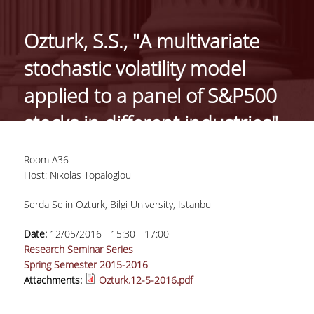
ΓΕΝΙΚΕΣ ΠΛΗΡΟΦΟΡΙΕΣ
Ozturk, S.S., "A multivariate
ΔΙΟΙΚΗΣΗ ΤΟΥ ΤΜΗΜΑΤΟΣ
stochastic volatility model
ΓΡΑΜΜΑΤΕΙΑ ΠΡΟΠΤΥΧΙΑΚΩΝ ΣΠΟΥΔΩΝ
applied to a panel of S&P500
ΓΡΑΜΜΑΤΕΙΕΣ ΜΕΤΑΠΤΥΧΙΑΚΩΝ ΣΠΟΥΔΩΝ
stocks in different industries"
EUROLAB
Room A36
TESTIMONIALS ΑΠΟΦΟΙΤΩΝ
Host: Nikolas Topaloglou
ΑΝΘΡΩΠΙΝΟ ΔΥΝΑΜΙΚΟ
Serda Selin Ozturk, Bilgi University, Istanbul
ΜΕΛΗ ΔΕΠ
Date:
12/05/2016 -
15:30
-
17:00
Research Seminar Series
ΕΠΙΤΙΜΟΙ ΔΙΔΑΚΤΟΡΕΣ / ΕΡΕΥΝΗΤΙΚΟΙ
Spring Semester 2015-2016
ΕΤΑΙΡΟΙ
Attachments:
Ozturk.12-5-2016.pdf
ΕΝΤΕΤΑΛΜΕΝΟΙ ΔΙΔΑΣΚΟΝΤΕΣ