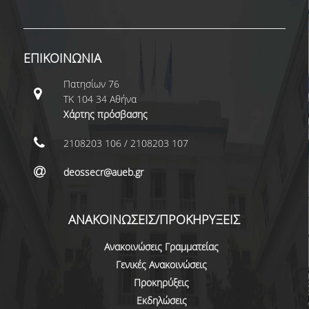
ΠΑΙΔΑΓΩΓΙΚΗ ΦΙΛΟΣΟΦΙΑ
ΤΕΧΝΟΛΟΓΙΚΗ ΕΝΣΩΜΑΤΩΣΗ
ΕΠΙΚΟΙΝΩΝΙΑ
ΜΑΘΗΜΑΤΙΚΑ
Πατησίων 76
ΑΓΓΛΙΚΑ
ΤΚ 104 34 Αθήνα
Χάρτης πρόσβασης
ΙΣΟΤΗΤΑ ΦΥΛΩΝ
2108203 106 / 2108203 107
ΑΠΟΤΕΛΕΣΜΑΤΑ ΣΤΑΔΙΟΔΡΟΜΙΑΣ
deossecr@aueb.gr
ΠΡΟΠΤΥΧΙΑΚΕΣ ΣΠΟΥΔΕΣ
ΑΝΑΚΟΙΝΩΣΕΙΣ/ΠΡΟΚΗΡΥΞΕΙΣ
ΓΙΑΤΙ ΔΕΟΣ
Ανακοινώσεις Γραμματείας
ΟΔΗΓΟΣ ΣΠΟΥΔΩΝ
Γενικές Ανακοινώσεις
ΠΡΟΓΡΑΜΜΑ ΣΠΟΥΔΩΝ
Προκηρύξεις
Εκδηλώσεις
ΜΑΘΗΜΑΤΑ ΠΡΟΓΡΑΜΜΑΤΟΣ