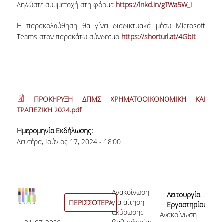
Δηλώστε συμμετοχή στη φόρμα
https://lnkd.in/gTWa5W_i
ΠΑΙΔΑΓΩΓΙΚΗ ΦΙΛΟΣΟΦΙΑ
Η παρακολούθηση θα γίνει διαδικτυακά μέσω
Microsoft
ΤΕΧΝΟΛΟΓΙΚΗ ΕΝΣΩΜΑΤΩΣΗ
Teams
στον παρακάτω σύνδεσμο
https://shorturl.at/4GbIt
ΜΑΘΗΜΑΤΙΚΑ
ΑΓΓΛΙΚΑ
ΙΣΟΤΗΤΑ ΦΥΛΩΝ
ΠΡΟΚΗΡΥΞΗ ΔΠΜΣ ΧΡΗΜΑΤΟΟΙΚΟΝΟΜΙΚΗ ΚΑΙ
ΑΠΟΤΕΛΕΣΜΑΤΑ ΣΤΑΔΙΟΔΡΟΜΙΑΣ
ΤΡΑΠΕΖΙΚΗ 2024.pdf
Ημερομηνία Εκδήλωσης:
ΠΡΟΠΤΥΧΙΑΚΕΣ ΣΠΟΥΔΕΣ
Δευτέρα, Ιούνιος 17, 2024 - 18:00
ΓΙΑΤΙ ΔΕΟΣ
ΟΔΗΓΟΣ ΣΠΟΥΔΩΝ
η εκδήλωσης
Ανακοίνωση
28
Λειτουργία
ΠΡΟΓΡΑΜΜΑ ΣΠΟΥΔΩΝ
οντος
για αίτηση
ΠΕΡΙΣΣΟΤΕΡΑ
Εργαστηρίου
Αι
ολή
ακύρωσης
Ανακοίνωση
Eurolab |
Συ
ΜΑΘΗΜΑΤΑ ΠΡΟΓΡΑΜΜΑΤΟΣ
ν στο
βαθμολογίας