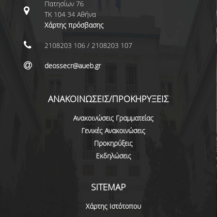
Πατησίων 76
ΔΙΠΛΩΜΑΤΙΚΩΝ ΕΡΓΑΣΙΩΝ
ΤΚ 104 34 Αθήνα
ΣΕΜΙΝΑΡΙΑ ΒΙΒΛΙΟΘΗΚΗΣ ΟΠΑ
Χάρτης πρόσβασης
ΓΙΑ ΤΗ ΔΙΠΛΩΜΑΤΙΚΗ ΕΡΓΑΣΙΑ
ΣΤΟ ΔΕΟΣ
2108203 106 / 2108203 107
deossecr@aueb.gr
ΠΡΑΚΤΙΚΗ ΑΣΚΗΣΗ
ΓΕΝΙΚΕΣ ΠΛΗΡΟΦΟΡΙΕΣ
ΑΝΑΚΟΙΝΩΣΕΙΣ/ΠΡΟΚΗΡΥΞΕΙΣ
ΟΡΟΙ, ΠΡΟΫΠΟΘΕΣΕΙΣ,
Ανακοινώσεις Γραμματείας
ΧΡΗΜΑΤΟΔΟΤΗΣΗ
Γενικές Ανακοινώσεις
ΚΑΝΟΝΙΣΜΟΣ
Προκηρύξεις
Εκδηλώσεις
ΕΠΙΚΟΙΝΩΝΙΑ
SITEMAP
ΠΡΟΓΡΑΜΜΑ ERASMUS+
Χάρτης Ιστότοπου
ΓΕΝΙΚΕΣ ΠΛΗΡΟΦΟΡΙΕΣ