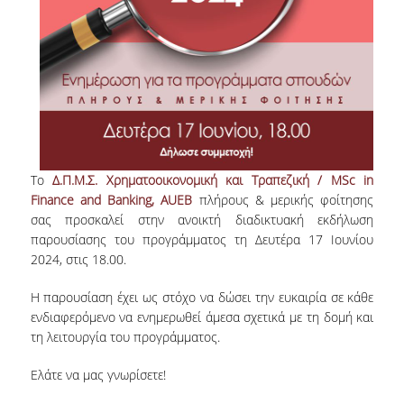
ΜΕΤΑΔΙΔΑΚΤΟΡΕΣ
ΔΙΟΙΚΗΤΙΚΟ ΠΡΟΣΩΠΙΚΟ
ΕΡΓΑΣΤΗΡΙΑΚΟ ΠΡΟΣΩΠΙΚΟ
ΜΗΤΡΩΟ ΓΝΩΣΤΙΚΩΝ ΑΝΤΙΚΕΙΜΕΝΩΝ
ΤΜΗΜΑΤΟΣ
Tο
Δ.Π.Μ.Σ. Χρηματοοικονομική και Τραπεζική / MSc in
ΜΗΤΡΩΑ ΜΕΛΩΝ ΤΜΗΜΑΤΟΣ
Finance and Banking, AUEB
πλήρους & μερικής φοίτησης
σας προσκαλεί στην
ανοικτή διαδικτυακή εκδήλωση
ΥΠΟΨΗΦΙΟΙ ΦΟΙΤΗΤΕΣ
παρουσίασης
του προγράμματος τη
Δευτέρα 17 Ιουνίου
2024, στις 18.00.
ΓΙΑΤΙ ΔΕΟΣ
Η παρουσίαση έχει ως στόχο να δώσει την ευκαιρία σε κάθε
ΟΙΚΟΝΟΜΙΚΑ ΜΕ ΔΙΕΘΝΗ ΔΙΑΣΤΑΣΗ
ενδιαφερόμενο να ενημερωθεί άμεσα σχετικά με τη δομή και
τη λειτουργία του προγράμματος.
ΔΙΕΠΙΣΤΗΜΟΝΙΚΟΤΗΤΑ
Ελάτε να μας γνωρίσετε!
ΣΥΝΕΙΣΦΟΡΑ ΚΑΘΗΓΗΤΩΝ