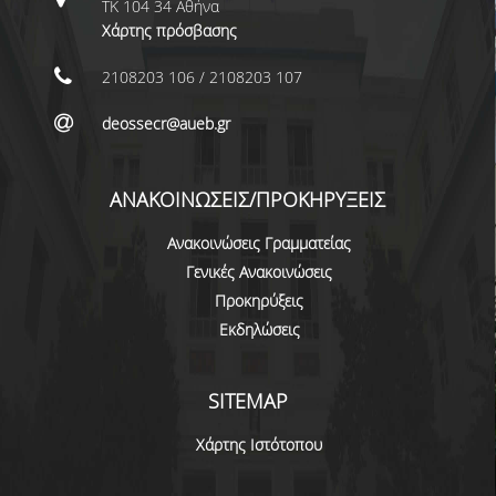
ΤΚ 104 34 Αθήνα
ΜΕΤΑΔΙΔΑΚΤΟΡΕΣ
Χάρτης πρόσβασης
ΔΙΟΙΚΗΤΙΚΟ ΠΡΟΣΩΠΙΚΟ
2108203 106 / 2108203 107
ΕΡΓΑΣΤΗΡΙΑΚΟ ΠΡΟΣΩΠΙΚΟ
deossecr@aueb.gr
ΜΗΤΡΩΟ ΓΝΩΣΤΙΚΩΝ ΑΝΤΙΚΕΙΜΕΝΩΝ
ΤΜΗΜΑΤΟΣ
ΑΝΑΚΟΙΝΩΣΕΙΣ/ΠΡΟΚΗΡΥΞΕΙΣ
ΜΗΤΡΩΑ ΜΕΛΩΝ ΤΜΗΜΑΤΟΣ
Ανακοινώσεις Γραμματείας
Γενικές Ανακοινώσεις
ΥΠΟΨΗΦΙΟΙ ΦΟΙΤΗΤΕΣ
Προκηρύξεις
Εκδηλώσεις
ΓΙΑΤΙ ΔΕΟΣ
ΟΙΚΟΝΟΜΙΚΑ ΜΕ ΔΙΕΘΝΗ ΔΙΑΣΤΑΣΗ
SITEMAP
ΔΙΕΠΙΣΤΗΜΟΝΙΚΟΤΗΤΑ
Χάρτης Ιστότοπου
ΣΥΝΕΙΣΦΟΡΑ ΚΑΘΗΓΗΤΩΝ