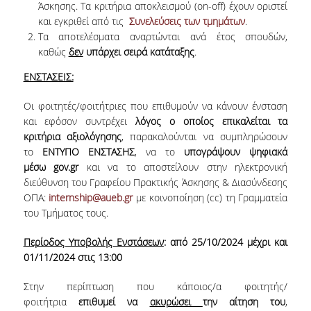
Άσκησης. Τα κριτήρια αποκλεισμού (on-off) έχουν οριστεί
ΠΑΙΔΑΓΩΓΙΚΗ ΦΙΛΟΣΟΦΙΑ
και εγκριθεί από τις
Συνελεύσεις των τμημάτων
.
Τα αποτελέσματα αναρτώνται ανά έτος σπουδών,
ΤΕΧΝΟΛΟΓΙΚΗ ΕΝΣΩΜΑΤΩΣΗ
καθώς
δεν
υπάρχει σειρά κατάταξης
.
ΜΑΘΗΜΑΤΙΚΑ
ΕΝΣΤΑΣΕΙΣ:
ΑΓΓΛΙΚΑ
Οι φοιτητές/φοιτήτριες που επιθυμούν να κάνουν ένσταση
και εφόσον συντρέχει
λόγος ο οποίος επικαλείται τα
ΙΣΟΤΗΤΑ ΦΥΛΩΝ
κριτήρια αξιολόγησης
, παρακαλούνται να συμπληρώσουν
τo
ΕΝΤΥΠΟ ΕΝΣΤΑΣΗΣ
, να τo
υπογράψουν ψηφιακά
ΑΠΟΤΕΛΕΣΜΑΤΑ ΣΤΑΔΙΟΔΡΟΜΙΑΣ
μέσω
gov
.
gr
και να τo αποστείλουν στην ηλεκτρονική
διεύθυνση του Γραφείου Πρακτικής Άσκησης & Διασύνδεσης
ΠΡΟΠΤΥΧΙΑΚΕΣ ΣΠΟΥΔΕΣ
ΟΠΑ:
internship@aueb.gr
με κοινοποίηση (cc) τη Γραμματεία
του Τμήματος τους.
ΓΙΑΤΙ ΔΕΟΣ
Περίοδος Υποβολής Ενστάσεων
: από 25/10/2024 μέχρι και
ΟΔΗΓΟΣ ΣΠΟΥΔΩΝ
01/11/2024 στις 13:00
ΠΡΟΓΡΑΜΜΑ ΣΠΟΥΔΩΝ
Στην περίπτωση που κάποιος/α φοιτητής/
φοιτήτρια
επιθυμεί να
ακυρώσει
την αίτηση του
,
ΜΑΘΗΜΑΤΑ ΠΡΟΓΡΑΜΜΑΤΟΣ