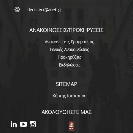
ΔΙΠΛΩΜΑΤΙΚΩΝ ΕΡΓΑΣΙΩΝ
deossecr@aueb.gr
ΣΕΜΙΝΑΡΙΑ ΒΙΒΛΙΟΘΗΚΗΣ ΟΠΑ
ΓΙΑ ΤΗ ΔΙΠΛΩΜΑΤΙΚΗ ΕΡΓΑΣΙΑ
ΣΤΟ ΔΕΟΣ
ΑΝΑΚΟΙΝΩΣΕΙΣ/ΠΡΟΚΗΡΥΞΕΙΣ
ΠΡΑΚΤΙΚΗ ΑΣΚΗΣΗ
Ανακοινώσεις Γραμματείας
Γενικές Ανακοινώσεις
ΓΕΝΙΚΕΣ ΠΛΗΡΟΦΟΡΙΕΣ
Προκηρύξεις
Εκδηλώσεις
ΟΡΟΙ, ΠΡΟΫΠΟΘΕΣΕΙΣ,
ΧΡΗΜΑΤΟΔΟΤΗΣΗ
SITEMAP
ΚΑΝΟΝΙΣΜΟΣ
Χάρτης Ιστότοπου
ΕΠΙΚΟΙΝΩΝΙΑ
ΑΚΟΛΟΥΘΗΣΤΕ ΜΑΣ
ΠΡΟΓΡΑΜΜΑ ERASMUS+
ΓΕΝΙΚΕΣ ΠΛΗΡΟΦΟΡΙΕΣ