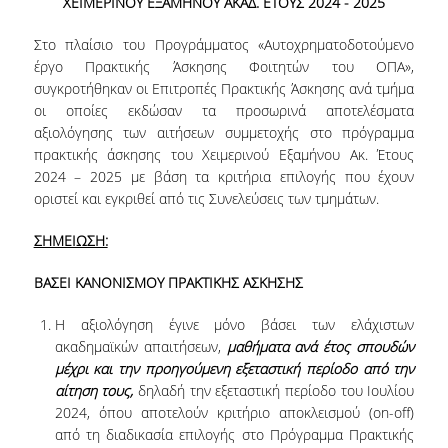
ΧΕΙΜΕΡΙΝΟΥ ΕΞΑΜΗΝΟΥ ΑΚΑΔ. ΕΤΟΥΣ 2024 - 2025
ΜΕΤΑΔΙΔΑΚΤΟΡΕΣ
Στο πλαίσιο του Προγράμματος «Αυτοχρηματοδοτούμενο
ΔΙΟΙΚΗΤΙΚΟ ΠΡΟΣΩΠΙΚΟ
έργο Πρακτικής Άσκησης Φοιτητών του ΟΠΑ»,
συγκροτήθηκαν οι Επιτροπές Πρακτικής Άσκησης ανά τμήμα
ΕΡΓΑΣΤΗΡΙΑΚΟ ΠΡΟΣΩΠΙΚΟ
οι οποίες εκδώσαν τα προσωρινά αποτελέσματα
αξιολόγησης των αιτήσεων συμμετοχής στο πρόγραμμα
ΜΗΤΡΩΟ ΓΝΩΣΤΙΚΩΝ ΑΝΤΙΚΕΙΜΕΝΩΝ
πρακτικής άσκησης του Χειμερινού Εξαμήνου Ακ. Έτους
ΤΜΗΜΑΤΟΣ
2024 – 2025 με βάση τα κριτήρια επιλογής που έχουν
οριστεί και εγκριθεί από τις Συνελεύσεις των τμημάτων.
ΜΗΤΡΩΑ ΜΕΛΩΝ ΤΜΗΜΑΤΟΣ
ΣΗΜΕΙΩΣΗ:
ΥΠΟΨΗΦΙΟΙ ΦΟΙΤΗΤΕΣ
ΒΑΣΕΙ ΚΑΝΟΝΙΣΜΟΥ ΠΡΑΚΤΙΚΗΣ ΑΣΚΗΣΗΣ
ΓΙΑΤΙ ΔΕΟΣ
Η αξιολόγηση έγινε μόνο βάσει των ελάχιστων
ΟΙΚΟΝΟΜΙΚΑ ΜΕ ΔΙΕΘΝΗ ΔΙΑΣΤΑΣΗ
ακαδημαϊκών απαιτήσεων,
μαθήματα ανά έτος σπουδών
μέχρι και την προηγούμενη εξεταστική περίοδο από την
ΔΙΕΠΙΣΤΗΜΟΝΙΚΟΤΗΤΑ
αίτηση τους,
δηλαδή την εξεταστική περίοδο του Ιουλίου
2024, όπου αποτελούν κριτήριο αποκλεισμού (on-off)
ΣΥΝΕΙΣΦΟΡΑ ΚΑΘΗΓΗΤΩΝ
από τη διαδικασία επιλογής στο Πρόγραμμα Πρακτικής