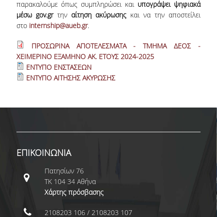
παρακαλούμε όπως συμπληρώσει και
υπογράψει ψηφιακά
ΣΠΟΥΔΩΝ
μέσω gov.gr
την
αίτηση ακύρωσης
και να την αποστείλει
στο
internship@aueb.gr
.
ΚΑΤΕΥΘΥΝΣΕΙΣ ΣΠΟΥΔΩΝ & ΔΗΛΩΣΕΙΣ
ΜΑΘΗΜΑΤΩΝ
ΠΡΟΣΩΡΙΝΑ ΑΠΟΤΕΛΕΣΜΑΤΑ - ΤΜΗΜΑ ΔΕΟΣ -
ΧΕΙΜΕΡΙΝΟ ΕΞΑΜΗΝΟ ΑΚ. ΕΤΟΥΣ 2024-2025
ΜΑΘΗΜΑΤΑ ΕΠΙΛΟΓΗΣ ΑΠΟ ΑΛΛΑ
ΕΝΤΥΠΟ ΕΝΣΤΑΣΕΩΝ
ΤΜΗΜΑΤΑ
ΕΝΤΥΠΟ ΑΙΤΗΣΗΣ ΑΚΥΡΩΣΗΣ
ΣΥΣΤΗΜΑ ΔΙΔΑΣΚΑΛΙΑΣ ΚΑΙ ΕΞΕΤΑΣΕΩΝ
ΥΠΟΣΤΗΡΙΞΗ ΣΠΟΥΔΩΝ
ΔΙΠΛΩΜΑΤΙΚΗ ΕΡΓΑΣΙΑ
ΕΠΙΚΟΙΝΩΝΙΑ
ΓΕΝΙΚΕΣ ΠΛΗΡΟΦΟΡΙΕΣ
Πατησίων 76
ΟΔΗΓΙΕΣ ΓΙΑ ΤΗ ΣΥΜΜΕΤΟΧΗ
ΤΚ 104 34 Αθήνα
ΣΤΟ ΜΑΘΗΜΑ «ΣΕΜΙΝΑΡΙΟ ΚΑΙ
ΔΙΠΛΩΜΑΤΙΚΗ ΕΡΓΑΣΙΑ»
Χάρτης πρόσβασης
ΥΠΟΔΕΙΓΜΑΤΑ ΣΥΓΓΡΑΦΗΣ
2108203 106 / 2108203 107