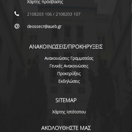
Χάρτης πρόσβασης
ΜΕΤΑΔΙΔΑΚΤΟΡΕΣ
2108203 106 / 2108203 107
ΔΙΟΙΚΗΤΙΚΟ ΠΡΟΣΩΠΙΚΟ
deossecr@aueb.gr
ΕΡΓΑΣΤΗΡΙΑΚΟ ΠΡΟΣΩΠΙΚΟ
ΜΗΤΡΩΟ ΓΝΩΣΤΙΚΩΝ ΑΝΤΙΚΕΙΜΕΝΩΝ
ΑΝΑΚΟΙΝΩΣΕΙΣ/ΠΡΟΚΗΡΥΞΕΙΣ
ΤΜΗΜΑΤΟΣ
Ανακοινώσεις Γραμματείας
ΜΗΤΡΩΑ ΜΕΛΩΝ ΤΜΗΜΑΤΟΣ
Γενικές Ανακοινώσεις
ΥΠΟΨΗΦΙΟΙ ΦΟΙΤΗΤΕΣ
Προκηρύξεις
Εκδηλώσεις
ΓΙΑΤΙ ΔΕΟΣ
SITEMAP
ΟΙΚΟΝΟΜΙΚΑ ΜΕ ΔΙΕΘΝΗ ΔΙΑΣΤΑΣΗ
Χάρτης Ιστότοπου
ΔΙΕΠΙΣΤΗΜΟΝΙΚΟΤΗΤΑ
ΣΥΝΕΙΣΦΟΡΑ ΚΑΘΗΓΗΤΩΝ
ΑΚΟΛΟΥΘΗΣΤΕ ΜΑΣ