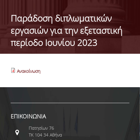
ΓΕΝΙΚΕΣ ΠΛΗΡΟΦΟΡΙΕΣ
Παράδοση διπλωματικών
ΔΙΟΙΚΗΣΗ ΤΟΥ ΤΜΗΜΑΤΟΣ
εργασιών για την εξεταστική
ΓΡΑΜΜΑΤΕΙΑ ΠΡΟΠΤΥΧΙΑΚΩΝ ΣΠΟΥΔΩΝ
περίοδο Ιουνίου 2023
ΓΡΑΜΜΑΤΕΙΕΣ ΜΕΤΑΠΤΥΧΙΑΚΩΝ ΣΠΟΥΔΩΝ
EUROLAB
Ανακοίνωση
TESTIMONIALS ΑΠΟΦΟΙΤΩΝ
ΑΝΘΡΩΠΙΝΟ ΔΥΝΑΜΙΚΟ
ΜΕΛΗ ΔΕΠ
ΕΠΙΤΙΜΟΙ ΔΙΔΑΚΤΟΡΕΣ / ΕΡΕΥΝΗΤΙΚΟΙ
ΕΠΙΚΟΙΝΩΝΙΑ
ΕΤΑΙΡΟΙ
Πατησίων 76
ΕΝΤΕΤΑΛΜΕΝΟΙ ΔΙΔΑΣΚΟΝΤΕΣ
ΤΚ 104 34 Αθήνα