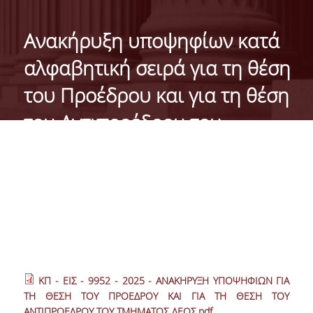
ΓΕΝΙΚΕΣ ΠΛΗΡΟΦΟΡΙΕΣ
Ανακήρυξη υποψηφίων κατά
ΔΙΟΙΚΗΣΗ ΤΟΥ ΤΜΗΜΑΤΟΣ
αλφαβητική σειρά για τη θέση
ΓΡΑΜΜΑΤΕΙΑ ΠΡΟΠΤΥΧΙΑΚΩΝ ΣΠΟΥΔΩΝ
του Προέδρου και για τη θέση
ΓΡΑΜΜΑΤΕΙΕΣ ΜΕΤΑΠΤΥΧΙΑΚΩΝ ΣΠΟΥΔΩΝ
του Αντιπροέδρου του
EUROLAB
Τμήματος Διεθνών και
TESTIMONIALS ΑΠΟΦΟΙΤΩΝ
Ευρωπαϊκών Οικονομικών
Σπουδών της Σχολής
ΑΝΘΡΩΠΙΝΟ ΔΥΝΑΜΙΚΟ
Οικονομικών Επιστημών του
ΜΕΛΗ ΔΕΠ
Οικονομικού Πανεπιστημίου
ΕΠΙΤΙΜΟΙ ΔΙΔΑΚΤΟΡΕΣ / ΕΡΕΥΝΗΤΙΚΟΙ
ΕΤΑΙΡΟΙ
Αθηνών
ΚΠ - ΕΙΣ - 9952 - 2025 - ΑΝΑΚΗΡΥΞΗ ΥΠΟΨΗΦΙΩΝ ΓΙΑ
ΤΗ ΘΕΣΗ ΤΟΥ ΠΡΟΕΔΡΟΥ ΚΑΙ ΓΙΑ ΤΗ ΘΕΣΗ ΤΟΥ
ΕΝΤΕΤΑΛΜΕΝΟΙ ΔΙΔΑΣΚΟΝΤΕΣ
ΑΝΤΙΠΡΟΕΔΡΟΥ ΤΟΥ ΤΜΗΜΑΤΟΣ ΔΕΟΣ.pdf