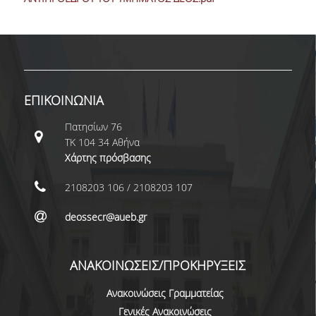
ΜΕΤΑΔΙΔΑΚΤΟΡΕΣ
ΔΙΟΙΚΗΤΙΚΟ ΠΡΟΣΩΠΙΚΟ
ΕΡΓΑΣΤΗΡΙΑΚΟ ΠΡΟΣΩΠΙΚΟ
ΕΠΙΚΟΙΝΩΝΙΑ
ΜΗΤΡΩΟ ΓΝΩΣΤΙΚΩΝ ΑΝΤΙΚΕΙΜΕΝΩΝ
ΤΜΗΜΑΤΟΣ
Πατησίων 76
ΤΚ 104 34 Αθήνα
ΜΗΤΡΩΑ ΜΕΛΩΝ ΤΜΗΜΑΤΟΣ
Χάρτης πρόσβασης
ΥΠΟΨΗΦΙΟΙ ΦΟΙΤΗΤΕΣ
2108203 106 / 2108203 107
ΓΙΑΤΙ ΔΕΟΣ
deossecr@aueb.gr
ΟΙΚΟΝΟΜΙΚΑ ΜΕ ΔΙΕΘΝΗ ΔΙΑΣΤΑΣΗ
ΑΝΑΚΟΙΝΩΣΕΙΣ/ΠΡΟΚΗΡΥΞΕΙΣ
ΔΙΕΠΙΣΤΗΜΟΝΙΚΟΤΗΤΑ
Ανακοινώσεις Γραμματείας
ΣΥΝΕΙΣΦΟΡΑ ΚΑΘΗΓΗΤΩΝ
Γενικές Ανακοινώσεις