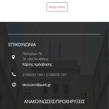
ΔΙΠΛΩΜΑΤΙΚΩΝ ΕΡΓΑΣΙΩΝ
Read more
ΣΕΜΙΝΑΡΙΑ ΒΙΒΛΙΟΘΗΚΗΣ ΟΠΑ
ΓΙΑ ΤΗ ΔΙΠΛΩΜΑΤΙΚΗ ΕΡΓΑΣΙΑ
ΣΤΟ ΔΕΟΣ
ΠΡΑΚΤΙΚΗ ΑΣΚΗΣΗ
ΕΠΙΚΟΙΝΩΝΙΑ
ΓΕΝΙΚΕΣ ΠΛΗΡΟΦΟΡΙΕΣ
Πατησίων 76
ΟΡΟΙ, ΠΡΟΫΠΟΘΕΣΕΙΣ,
ΤΚ 104 34 Αθήνα
ΧΡΗΜΑΤΟΔΟΤΗΣΗ
Χάρτης πρόσβασης
ΚΑΝΟΝΙΣΜΟΣ
2108203 106 / 2108203 107
ΕΠΙΚΟΙΝΩΝΙΑ
deossecr@aueb.gr
ΠΡΟΓΡΑΜΜΑ ERASMUS+
ΑΝΑΚΟΙΝΩΣΕΙΣ/ΠΡΟΚΗΡΥΞΕΙΣ
ΓΕΝΙΚΕΣ ΠΛΗΡΟΦΟΡΙΕΣ