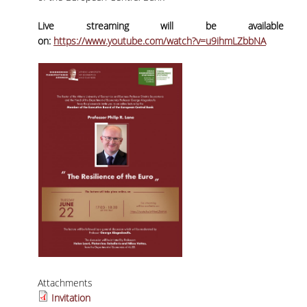
ΣΠΟΥΔΩΝ
Live streaming will be available
on:
https://www.youtube.com/watch?v=u9ihmLZbbNA
ΚΑΤΕΥΘΥΝΣΕΙΣ ΣΠΟΥΔΩΝ & ΔΗΛΩΣΕΙΣ
ΜΑΘΗΜΑΤΩΝ
ΜΑΘΗΜΑΤΑ ΕΠΙΛΟΓΗΣ ΑΠΟ ΑΛΛΑ
ΤΜΗΜΑΤΑ
ΣΥΣΤΗΜΑ ΔΙΔΑΣΚΑΛΙΑΣ ΚΑΙ ΕΞΕΤΑΣΕΩΝ
ΥΠΟΣΤΗΡΙΞΗ ΣΠΟΥΔΩΝ
ΔΙΠΛΩΜΑΤΙΚΗ ΕΡΓΑΣΙΑ
ΓΕΝΙΚΕΣ ΠΛΗΡΟΦΟΡΙΕΣ
ΟΔΗΓΙΕΣ ΓΙΑ ΤΗ ΣΥΜΜΕΤΟΧΗ
ΣΤΟ ΜΑΘΗΜΑ «ΣΕΜΙΝΑΡΙΟ ΚΑΙ
ΔΙΠΛΩΜΑΤΙΚΗ ΕΡΓΑΣΙΑ»
Attachments
Invitation
ΥΠΟΔΕΙΓΜΑΤΑ ΣΥΓΓΡΑΦΗΣ