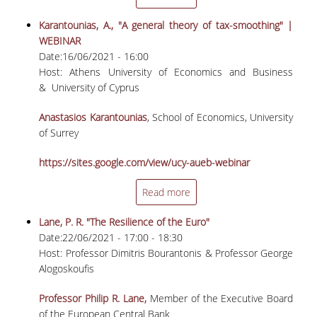
ΠΑΙΔΑΓΩΓΙΚΗ ΦΙΛΟΣΟΦΙΑ
Karantounias, A., "A general theory of tax-smoothing" |
ΤΕΧΝΟΛΟΓΙΚΗ ΕΝΣΩΜΑΤΩΣΗ
WEBINAR
Date:
16/06/2021 - 16:00
ΜΑΘΗΜΑΤΙΚΑ
Host: Αthens University of Economics and Business
& University of Cyprus
ΑΓΓΛΙΚΑ
Anastasios Karantounias
, School of Economics, University
ΙΣΟΤΗΤΑ ΦΥΛΩΝ
of Surrey
ΑΠΟΤΕΛΕΣΜΑΤΑ ΣΤΑΔΙΟΔΡΟΜΙΑΣ
https://sites.google.com/view/ucy-aueb-webinar
Read more
ΠΡΟΠΤΥΧΙΑΚΕΣ ΣΠΟΥΔΕΣ
Lane, P. R. "The Resilience of the Euro"
ΓΙΑΤΙ ΔΕΟΣ
Date:
22/06/2021 -
17:00
-
18:30
Host: Professor Dimitris Bourantonis & Professor George
ΟΔΗΓΟΣ ΣΠΟΥΔΩΝ
Alogoskoufis
ΠΡΟΓΡΑΜΜΑ ΣΠΟΥΔΩΝ
Professor Philip R. Lane,
Member of the Executive Board
of the European Central Bank
ΜΑΘΗΜΑΤΑ ΠΡΟΓΡΑΜΜΑΤΟΣ