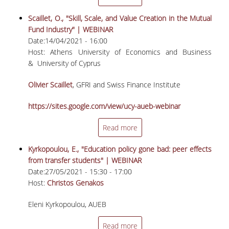
ΜΕΤΑΔΙΔΑΚΤΟΡΕΣ
Scaillet, O., "Skill, Scale, and Value Creation in the Mutual
Fund Industry" | WEBINAR
ΔΙΟΙΚΗΤΙΚΟ ΠΡΟΣΩΠΙΚΟ
Date:
14/04/2021 - 16:00
Host: Αthens University of Economics and Business
ΕΡΓΑΣΤΗΡΙΑΚΟ ΠΡΟΣΩΠΙΚΟ
& University of Cyprus
ΜΗΤΡΩΟ ΓΝΩΣΤΙΚΩΝ ΑΝΤΙΚΕΙΜΕΝΩΝ
Olivier Scaillet
, GFRI and Swiss Finance Institute
ΤΜΗΜΑΤΟΣ
ΜΗΤΡΩΑ ΜΕΛΩΝ ΤΜΗΜΑΤΟΣ
https://sites.google.com/view/ucy-aueb-webinar
ΥΠΟΨΗΦΙΟΙ ΦΟΙΤΗΤΕΣ
Read more
Kyrkopoulou, E., "Education policy gone bad: peer effects
ΓΙΑΤΙ ΔΕΟΣ
from transfer students" | WEBINAR
Date:
27/05/2021 -
15:30
-
17:00
ΟΙΚΟΝΟΜΙΚΑ ΜΕ ΔΙΕΘΝΗ ΔΙΑΣΤΑΣΗ
Host:
Christos Genakos
ΔΙΕΠΙΣΤΗΜΟΝΙΚΟΤΗΤΑ
Eleni Kyrkopoulou, AUEB
ΣΥΝΕΙΣΦΟΡΑ ΚΑΘΗΓΗΤΩΝ
Read more