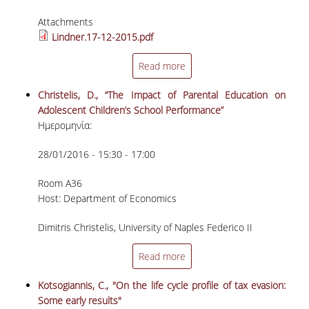
ΣΠΟΥΔΩΝ
Attachments
Lindner.17-12-2015.pdf
ΚΑΤΕΥΘΥΝΣΕΙΣ ΣΠΟΥΔΩΝ & ΔΗΛΩΣΕΙΣ
ΜΑΘΗΜΑΤΩΝ
Read more
ΜΑΘΗΜΑΤΑ ΕΠΙΛΟΓΗΣ ΑΠΟ ΑΛΛΑ
Christelis, D., “The Impact of Parental Education on
ΤΜΗΜΑΤΑ
Adolescent Children’s School Performance”
Ημερομηνία:
ΣΥΣΤΗΜΑ ΔΙΔΑΣΚΑΛΙΑΣ ΚΑΙ ΕΞΕΤΑΣΕΩΝ
ΥΠΟΣΤΗΡΙΞΗ ΣΠΟΥΔΩΝ
28/01/2016 - 15:30 - 17:00
ΔΙΠΛΩΜΑΤΙΚΗ ΕΡΓΑΣΙΑ
Room A36
Host: Department of Economics
ΓΕΝΙΚΕΣ ΠΛΗΡΟΦΟΡΙΕΣ
Dimitris Christelis, University of Naples Federico II
ΟΔΗΓΙΕΣ ΓΙΑ ΤΗ ΣΥΜΜΕΤΟΧΗ
Read more
ΣΤΟ ΜΑΘΗΜΑ «ΣΕΜΙΝΑΡΙΟ ΚΑΙ
ΔΙΠΛΩΜΑΤΙΚΗ ΕΡΓΑΣΙΑ»
Kotsogiannis, C., "On the life cycle profile of tax evasion:
Some early results"
ΥΠΟΔΕΙΓΜΑΤΑ ΣΥΓΓΡΑΦΗΣ