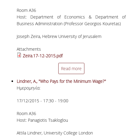
ΠΑΙΔΑΓΩΓΙΚΗ ΦΙΛΟΣΟΦΙΑ
Room A36
Host: Department of Economics & Department of
ΤΕΧΝΟΛΟΓΙΚΗ ΕΝΣΩΜΑΤΩΣΗ
Business Administration (Professor Georgios Kouretas)
ΜΑΘΗΜΑΤΙΚΑ
Joseph Zeira, Hebrew University of Jerusalem
ΑΓΓΛΙΚΑ
Attachments
ΙΣΟΤΗΤΑ ΦΥΛΩΝ
Zeira.17-12-2015.pdf
ΑΠΟΤΕΛΕΣΜΑΤΑ ΣΤΑΔΙΟΔΡΟΜΙΑΣ
Read more
Lindner, A., "Who Pays for the Minimum Wage?"
ΠΡΟΠΤΥΧΙΑΚΕΣ ΣΠΟΥΔΕΣ
Ημερομηνία:
ΓΙΑΤΙ ΔΕΟΣ
17/12/2015 - 17:30 - 19:00
ΟΔΗΓΟΣ ΣΠΟΥΔΩΝ
Room A36
Host: Panagiotis Tsakloglou
ΠΡΟΓΡΑΜΜΑ ΣΠΟΥΔΩΝ
Attila Lindner, University College London
ΜΑΘΗΜΑΤΑ ΠΡΟΓΡΑΜΜΑΤΟΣ