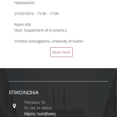
ΔΙΠΛΩΜΑΤΙΚΩΝ ΕΡΓΑΣΙΩΝ
Ημερομηνία:
ΣΕΜΙΝΑΡΙΑ ΒΙΒΛΙΟΘΗΚΗΣ ΟΠΑ
25/02/2016 - 15:30 - 17:00
ΓΙΑ ΤΗ ΔΙΠΛΩΜΑΤΙΚΗ ΕΡΓΑΣΙΑ
ΣΤΟ ΔΕΟΣ
Room A36
Host: Department of Economics
ΠΡΑΚΤΙΚΗ ΑΣΚΗΣΗ
Christos Kotsogiannis, University of Exeter
ΓΕΝΙΚΕΣ ΠΛΗΡΟΦΟΡΙΕΣ
Read more
ΟΡΟΙ, ΠΡΟΫΠΟΘΕΣΕΙΣ,
ΧΡΗΜΑΤΟΔΟΤΗΣΗ
ΚΑΝΟΝΙΣΜΟΣ
ΕΠΙΚΟΙΝΩΝΙΑ
ΕΠΙΚΟΙΝΩΝΙΑ
ΠΡΟΓΡΑΜΜΑ ERASMUS+
Πατησίων 76
ΤΚ 104 34 Αθήνα
ΓΕΝΙΚΕΣ ΠΛΗΡΟΦΟΡΙΕΣ
Χάρτης πρόσβασης