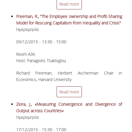
Read more
ΜΕΤΑΔΙΔΑΚΤΟΡΕΣ
Freeman, R., "The Employee ownership and Profit-Sharing
ΔΙΟΙΚΗΤΙΚΟ ΠΡΟΣΩΠΙΚΟ
Model for Rescuing Capitalism from Inequality and Crisis"
Ημερομηνία:
ΕΡΓΑΣΤΗΡΙΑΚΟ ΠΡΟΣΩΠΙΚΟ
09/12/2015 - 13:30 - 15:00
ΜΗΤΡΩΟ ΓΝΩΣΤΙΚΩΝ ΑΝΤΙΚΕΙΜΕΝΩΝ
ΤΜΗΜΑΤΟΣ
Room A36
Host: Panagiotis Tsakloglou
ΜΗΤΡΩΑ ΜΕΛΩΝ ΤΜΗΜΑΤΟΣ
Richard Freeman, Herbert Ascherman Chair in
ΥΠΟΨΗΦΙΟΙ ΦΟΙΤΗΤΕΣ
Economics, Harvard University
ΓΙΑΤΙ ΔΕΟΣ
Read more
ΟΙΚΟΝΟΜΙΚΑ ΜΕ ΔΙΕΘΝΗ ΔΙΑΣΤΑΣΗ
Zeira, J., «Measuring Convergence and Divergence of
Output across Countries»
ΔΙΕΠΙΣΤΗΜΟΝΙΚΟΤΗΤΑ
Ημερομηνία:
ΣΥΝΕΙΣΦΟΡΑ ΚΑΘΗΓΗΤΩΝ
17/12/2015 - 15:30 - 17:00