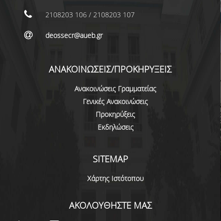
ΟΡΟΙ, ΠΡΟΫΠΟΘΕΣΕΙΣ,
2108203 106 / 2108203 107
ΧΡΗΜΑΤΟΔΟΤΗΣΗ
deossecr@aueb.gr
ΛΙΣΤΑ ΣΥΝΕΡΓΑΖΟΜΕΝΩΝ
ΠΑΝΕΠΙΣΤΗΜΙΩΝ
ΑΝΑΚΟΙΝΩΣΕΙΣ/ΠΡΟΚΗΡΥΞΕΙΣ
ΑΝΑΚΟΙΝΩΣΕΙΣ
Ανακοινώσεις Γραμματείας
ΤESTIMONIALS
Γενικές Ανακοινώσεις
ΕΠΙΚΟΙΝΩΝΙΑ & ΧΡΗΣΙΜΟΙ
Προκηρύξεις
ΣΥΝΔΕΣΜΟΙ
Εκδηλώσεις
ΑΠΟΤΕΛΕΣΜΑΤΑ ΣΤΑΔΙΟΔΡΟΜΙΑΣ
SITEMAP
ΜΕΤΑΠΤΥΧΙΑΚΕΣ ΣΠΟΥΔΕΣ
Χάρτης Ιστότοπου
ΜΕΤΑΠΤΥΧΙΑΚΑ ΠΡΟΓΡΑΜΜΑΤΑ
ΑΚΟΛΟΥΘΗΣΤΕ ΜΑΣ
ΔΙΔΑΚΤΟΡΙΚΟ ΠΡΟΓΡΑΜΜΑ