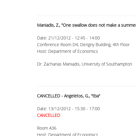
Maniadis, Z., "One swallow does not make a summer
Date:
21/12/2012 -
12:45
-
14:00
Conference Room D4, Derigny Building, 4th Floor
Host: Department of Economics
Dr. Zacharias Maniadis, University of Southampton
CANCELLED - Angeletos, G., "tba"
Date:
13/12/2012 -
15:30
-
17:00
CANCELLED
Room A36
Host: Department of Economics