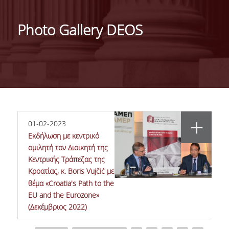
ΓΕΝΙΚΕΣ ΠΛΗΡΟΦΟΡΙΕΣ
Photo Gallery DEOS
ΔΙΟΙΚΗΣΗ ΤΟΥ ΤΜΗΜΑΤΟΣ
ΓΡΑΜΜΑΤΕΙΑ ΠΡΟΠΤΥΧΙΑΚΩΝ ΣΠΟΥΔΩΝ
ΓΡΑΜΜΑΤΕΙΕΣ ΜΕΤΑΠΤΥΧΙΑΚΩΝ ΣΠΟΥΔΩΝ
EUROLAB
01-02-2023
TESTIMONIALS ΑΠΟΦΟΙΤΩΝ
Eκδήλωση με κεντρικό
ΑΝΘΡΩΠΙΝΟ ΔΥΝΑΜΙΚΟ
ομιλητή τον Διοικητή της
Κεντρικής Τράπεζας της
ΜΕΛΗ ΔΕΠ
Κροατίας, κ. Boris Vujčić με
θέμα «Croatia's Path to the
ΕΠΙΤΙΜΟΙ ΔΙΔΑΚΤΟΡΕΣ / ΕΡΕΥΝΗΤΙΚΟΙ
EU and the Eurozone»
ΕΤΑΙΡΟΙ
(Δεκέμβριος 2022)
ΕΝΤΕΤΑΛΜΕΝΟΙ ΔΙΔΑΣΚΟΝΤΕΣ