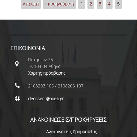
Σελίδες
« πρώτη
‹ προηγούμενη
1
2
3
4
5
ΜΕΤΑΔΙΔΑΚΤΟΡΕΣ
ΔΙΟΙΚΗΤΙΚΟ ΠΡΟΣΩΠΙΚΟ
ΕΡΓΑΣΤΗΡΙΑΚΟ ΠΡΟΣΩΠΙΚΟ
ΜΗΤΡΩΟ ΓΝΩΣΤΙΚΩΝ ΑΝΤΙΚΕΙΜΕΝΩΝ
ΕΠΙΚΟΙΝΩΝΙΑ
ΤΜΗΜΑΤΟΣ
Πατησίων 76
ΜΗΤΡΩΑ ΜΕΛΩΝ ΤΜΗΜΑΤΟΣ
ΤΚ 104 34 Αθήνα
Χάρτης πρόσβασης
ΥΠΟΨΗΦΙΟΙ ΦΟΙΤΗΤΕΣ
2108203 106 / 2108203 107
ΓΙΑΤΙ ΔΕΟΣ
deossecr@aueb.gr
ΟΙΚΟΝΟΜΙΚΑ ΜΕ ΔΙΕΘΝΗ ΔΙΑΣΤΑΣΗ
ΔΙΕΠΙΣΤΗΜΟΝΙΚΟΤΗΤΑ
ΑΝΑΚΟΙΝΩΣΕΙΣ/ΠΡΟΚΗΡΥΞΕΙΣ
ΣΥΝΕΙΣΦΟΡΑ ΚΑΘΗΓΗΤΩΝ
Ανακοινώσεις Γραμματείας