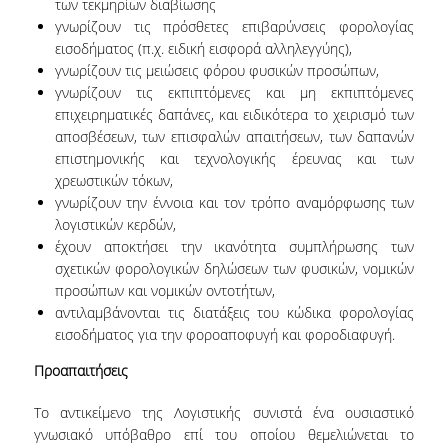
των τεκμηρίων διαβίωσης
ΠΡΟΓΡΑΜΜΑ ERASMUS+
γνωρίζουν τις πρόσθετες επιβαρύνσεις φορολογίας
εισοδήματος (π.χ. ειδική εισφορά αλληλεγγύης),
INCOMING STUDENTS
γνωρίζουν τις μειώσεις φόρου φυσικών προσώπων,
γνωρίζουν τις εκπιπτόμενες και μη εκπιπτόμενες
OUTGOING STUDENTS
επιχειρηματικές δαπάνες, και ειδικότερα το χειρισμό των
αποσβέσεων, των επισφαλών απαιτήσεων, των δαπανών
ΠΡΑΚΤΙΚΗ ΑΣΚΗΣΗ
επιστημονικής και τεχνολογικής έρευνας και των
χρεωστικών τόκων,
ΟΔΗΓΟΣ ΕΚΠΟΝΗΣΗΣ ΕΡΓΑΣΙΩΝ
γνωρίζουν την έννοια και τον τρόπο αναμόρφωσης των
λογιστικών κερδών,
ΔΙΑΔΙΚΑΣΙΑ ΠΑΡΑΠΟΝΩΝ ΦΟΙΤΗΤΩΝ
έχουν αποκτήσει την ικανότητα συμπλήρωσης των
σχετικών φορολογικών δηλώσεων των φυσικών, νομικών
ΚΑΘΗΓΗΤΕΣ - ΣΥΜΒΟΥΛΟΙ ΣΠΟΥΔΩΝ
προσώπων και νομικών οντοτήτων,
ΜΕΤΑΠΤΥΧΙΑΚΕΣ ΣΠΟΥΔΕΣ
αντιλαμβάνονται τις διατάξεις του κώδικα φορολογίας
εισοδήματος για την φοροαποφυγή και φοροδιαφυγή.
ΜΕΤΑΠΤΥΧΙΑΚΕΣ ΣΠΟΥΔΕΣ
Προαπαιτήσεις
ΔΙΔΑΚΤΟΡΙΚΕΣ ΣΠΟΥΔΕΣ
Το αντικείμενο της Λογιστικής συνιστά ένα ουσιαστικό
γνωσιακό υπόβαθρο επί του οποίου θεμελιώνεται το
ΠΙΝΑΚΑΣ ΥΠΟΨΗΦΙΩΝ ΔΙΔΑΚΤΟΡΩΝ