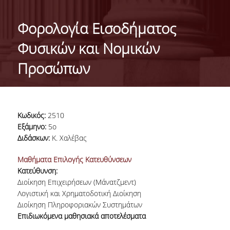
ΤΑΥΤΟΤΗΤΑ
Φορολογία Εισοδήματος
ΧΑΙΡΕΤΙΣΜΟΣ ΠΡΟΕΔΡΟΥ
Φυσικών και Νομικών
ΔΙΟΙΚΗΣΗ ΤΟΥ ΤΜΗΜΑΤΟΣ
Προσώπων
ΓΙΑ ΜΑΘΗΤΕΣ ΛΥΚΕΙΟΥ
ΣΥΜΒΟΥΛΕΥΤΙΚΗ ΕΠΙΤΡΟΠΗ
Κωδικός:
2510
ΕΠΑΓΓΕΛΜΑΤΙΚΕΣ ΠΡΟΟΠΤΙΚΕΣ
Εξάμηνο:
5ο
Διδάσκων:
Κ. Χαλέβας
ΑΝΘΡΩΠΙΝΟ ΔΥΝΑΜΙΚΟ
Μαθήματα Επιλογής Κατευθύνσεων
Κατεύθυνση:
ΜΕΛΗ ΔΕΠ
Διοίκηση Επιχειρήσεων (Μάνατζμεντ)
ΕΝΤΕΤΑΛΜΕΝΟΙ ΔΙΔΑΣΚΟΝΤΕΣ ΑΚΑΔ.ΕΤΟΥΣ
Λογιστική και Χρηματοδοτική Διοίκηση
2025-26
Διοίκηση Πληροφοριακών Συστημάτων
Επιδιωκόμενα μαθησιακά αποτελέσματα
ΜΕΛΗ Ε.ΔΙ.Π