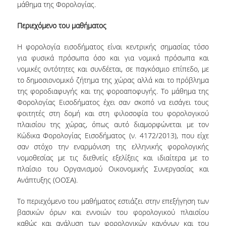
μάθημα της Φορολογίας.
ΠΙΝΑΚΑΣ ΔΙΔΑΚΤΟΡΩΝ
Περιεχόμενο του μαθήματος
ΔΙΑΣΦΑΛΙΣΗ ΠΟΙΟΤΗΤΑΣ
Η φορολογία εισοδήματος είναι κεντρικής σημασίας τόσο
για φυσικά πρόσωπα όσο και για νομικά πρόσωπα και
ΠΟΛΙΤΙΚΗ ΠΟΙΟΤΗΤΑΣ
νομικές οντότητες και συνδέεται, σε παγκόσμιο επίπεδο, με
το δημοσιονομικό ζήτημα της χώρας αλλά και το πρόβλημα
ΔΕΔΟΜΕΝΑ ΠΟΙΟΤΗΤΑΣ
της φοροδιαφυγής και της φοροαποφυγής. Το μάθημα της
Φορολογίας Εισοδήματος έχει σαν σκοπό να εισάγει τους
ΠΙΣΤΟΠΟΙΗΣΗ
φοιτητές στη δομή και στη φιλοσοφία του φορολογικού
πλαισίου της χώρας, όπως αυτό διαμορφώνεται με τον
ΑΞΙΟΛΟΓΗΣΗ
Κώδικα Φορολογίας Εισοδήματος (ν. 4172/2013), που είχε
σαν στόχο την εναρμόνιση της ελληνικής φορολογικής
ΑΠΟ ΠΡΟΠΤΥΧΙΑΚΟΥΣ ΦΟΙΤΗΤΕΣ
νομοθεσίας με τις διεθνείς εξελίξεις και ιδιαίτερα με το
πλαίσιο του Οργανισμού Οικονομικής Συνεργασίας και
ΑΠΟ ΤΕΛΕΙΟΦΟΙΤΟΥΣ
Ανάπτυξης (ΟΟΣΑ).
ΕΚΘΕΣΕΙΣ ΕΞΩΤΕΡΙΚΗΣ
Το περιεχόμενο του μαθήματος εστιάζει στην επεξήγηση των
ΑΞΙΟΛΟΓΗΣΗΣ
βασικών όρων και εννοιών του φορολογικού πλαισίου
καθώς και ανάλυση των φορολογικών κανόνων και του