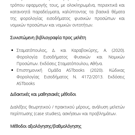
ΜΟ.ΔΙ.Π.
τρόπου εφαρμογής τους, με ολοκληρωμένα, περιεκτικά και
κατανοητά παραδείγματα, καλύπτοντας τα βασικά θέματα
ΕΡΕΥΝΑ
της φορολογίας εισοδήματος φυσικών προσώπων και
νομικών προσώπων και νομικών οντοτήτων.
ΕΡΓΑΣΤΗΡΙΑ
Συνιστώμενη βιβλιογραφία προς μελέτη
ΕΡΕΥΝΗΤΙΚΑ ΕΡΓΑ
Σταματόπουλος, Δ. και Καραβοκύρης, Α. (2020).
ΔΡΑΣΤΗΡΙΟΤΗΤΕΣ
Φορολογία Εισοδήματος Φυσικών και Νομικών
Προσώπων. Εκδόσεις Σταματόπουλου, Αθήνα.
WORKING PAPERS
Επιστημονική Ομάδα ASTbooks (2020). Κώδικας
Φορολογίας Εισοδήματος Ν. 4172/2013. Εκδόσεις
WORKING SEMINARS
ASTbooks
THE DBA DISTINGUISHED PUBLIC LECTURE
Διδακτικές και μαθησιακές μέθοδοι
SERIES
Διαλέξεις θεωρητικού / πρακτικού μέρους, ανάλυση μελετών
ΑΠΟΦΟΙΤΟΙ
περίπτωσης (case studies), ασκήσεων και προβλημάτων.
ΓΡΑΦΕΙΟ ΔΙΑΣΥΝΔΕΣΗΣ
Μέθοδοι αξιολόγησης/βαθμολόγησης