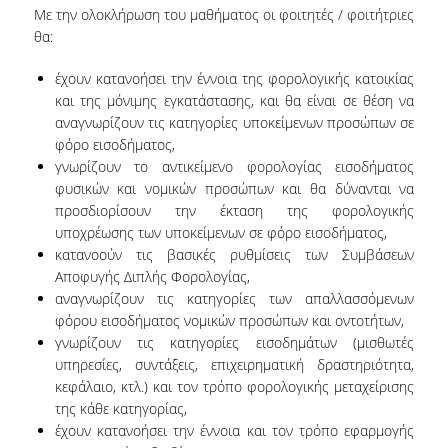
Με την ολοκλήρωση του μαθήματος οι φοιτητές / φοιτήτριες
ΜΕΛΗ Ε.Δ.Π
θα:
ΜΕΛΗ Ε.Τ.Ε.Π.
έχουν κατανοήσει την έννοια της φορολογικής κατοικίας
και της μόνιμης εγκατάστασης, και θα είναι σε θέση να
ΔΙΟΙΚΗΤΙΚΟ ΠΡΟΣΩΠΙΚΟ
αναγνωρίζουν τις κατηγορίες υποκείμενων προσώπων σε
φόρο εισοδήματος,
ΜΗΤΡΩΑ
γνωρίζουν το αντικείμενο φορολογίας εισοδήματος
φυσικών και νομικών προσώπων και θα δύνανται να
ΩΡΕΣ ΓΡΑΦΕΙΟΥ ΑΚΑΔΗΜΑΪΚΟΥ
προσδιορίσουν την έκταση της φορολογικής
ΠΡΟΣΩΠΙΚΟΥ
υποχρέωσης των υποκείμενων σε φόρο εισοδήματος,
κατανοούν τις βασικές ρυθμίσεις των Συμβάσεων
ΠΡΟΠΤΥΧΙΑΚΕΣ ΣΠΟΥΔΕΣ
Αποφυγής Διπλής Φορολογίας,
αναγνωρίζουν τις κατηγορίες των απαλλασσόμενων
ΟΔΗΓΟΣ ΣΠΟΥΔΩΝ
φόρου εισοδήματος νομικών προσώπων και οντοτήτων,
γνωρίζουν τις κατηγορίες εισοδημάτων (μισθωτές
ΠΡΟΓΡΑΜΜΑ ΣΠΟΥΔΩΝ
υπηρεσίες, συντάξεις, επιχειρηματική δραστηριότητα,
κεφάλαιο, κτλ.) και τον τρόπο φορολογικής μεταχείρισης
ΜΑΘΗΜΑΤΑ ΠΡΟΓΡΑΜΜΑΤΟΣ ΣΠΟΥΔΩΝ
της κάθε κατηγορίας,
ΚΑΤΕΥΘΥΝΣΕΙΣ
έχουν κατανοήσει την έννοια και τον τρόπο εφαρμογής