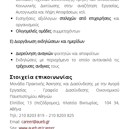
ΜΟ.ΔΙ.Π.
Κοινωνικής Δικτύωσης στην αναζήτηση Εργασίας,
Αυτογνωσία και Λήψη Αποφάσεων, κτλ.
ΕΡΕΥΝΑ
Εισηγήσεις αξιόλογων
στελεχών από επιχειρήσεις
και
οργανισμούς
ΕΡΓΑΣΤΗΡΙΑ
Ολιγομελείς ομάδες
συμμετεχόντων
ΕΡΕΥΝΗΤΙΚΑ ΕΡΓΑ
Ε) Διοργάνωση εκδηλώσεων και ημερίδων
ΔΡΑΣΤΗΡΙΟΤΗΤΕΣ
Διερεύνηση αναγκών
φοιτητών και αποφοίτων
Εκδηλώσεις με περιεχόμενο το οποίο αντανακλά τις
WORKING PAPERS
τρέχουσες ανάγκες
τους
WORKING SEMINARS
Στοιχεία επικοινωνίας
Μονάδα Πρακτικής Άσκησης και Διασύνδεσης με την Αγορά
THE DBA DISTINGUISHED PUBLIC LECTURE
Εργασίας - Γραφείο Διασύνδεσης Οικονομικού
SERIES
Πανεπιστημίου Αθηνών
Ελπίδος 13 (πεζόδρομος), πλατεία Βικτωρίας, 104 34,
ΑΠΟΦΟΙΤΟΙ
Αθήνα
Τηλ.: 210 8203 819 – 210 8203 825
ΓΡΑΦΕΙΟ ΔΙΑΣΥΝΔΕΣΗΣ
Email:
career@aueb.gr
Site:
www.aueb.gr/career