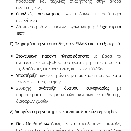
πρόσβαση και τεχνικές αναζήτησης στην αγορά
εργασίας, κτλ.).
ΠΙΝΑΚΑΣ ΔΙΔΑΚΤΟΡΩΝ
Ομαδικές συναντήσεις
5-6 ατόμων με αντίστοιχα
αντικείμενα
ΔΙΑΣΦΑΛΙΣΗ ΠΟΙΟΤΗΤΑΣ
Αξιοποίηση εξειδικευμένων εργαλείων (π.χ.
Ψυχομετρικά
Τεστ
)
ΠΟΛΙΤΙΚΗ ΠΟΙΟΤΗΤΑΣ
Γ) Πληροφόρηση για σπουδές στην Ελλάδα και το εξωτερικό
ΔΕΔΟΜΕΝΑ ΠΟΙΟΤΗΤΑΣ
Στοχευμένη παροχή πληροφόρησης
με βάσει το
ΠΙΣΤΟΠΟΙΗΣΗ
εκπαιδευτικό υπόβαθρο του φοιτητή ή αποφοίτου και
τις διαθέσιμες επιλογές εντός και εκτός Ελλάδας
ΑΞΙΟΛΟΓΗΣΗ
Υποστήριξη
των φοιτητών στην διαδικασία πριν και κατά
την διάρκεια της αίτησης
ΑΠΟ ΠΡΟΠΤΥΧΙΑΚΟΥΣ ΦΟΙΤΗΤΕΣ
Συνεχής
ανάπτυξη δικτύου συνεργασίας
με
παραρτήματα ενημερωτικών κέντρων εκπαίδευσης
ΑΠΟ ΤΕΛΕΙΟΦΟΙΤΟΥΣ
διαφόρων χωρών
ΕΚΘΕΣΕΙΣ ΕΞΩΤΕΡΙΚΗΣ
Δ) Διοργάνωση εργαστηρίων και εκπαιδευτικών σεμιναρίων
ΑΞΙΟΛΟΓΗΣΗΣ
Ποικιλία θεμάτων
όπως CV και Συνοδευτική Επιστολή,
Βελτίωση Τεχνικών Συνέντευξης, Χρήση των ιστοσελίδων