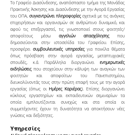
Το Γραφείο Διασύνδεσης, αναπόσπαστο τμήμα της Μονάδας
ΜΕΛΗ Ε.Δ.Π
Πρακτικής Άσκησης και Διασύνδεσης με την Αγορά Εργασίας
του ΟΠΑ,
συγκεντρώνει πληροφορίες
σχετικά με τις ανάγκες
ΜΕΛΗ Ε.Τ.Ε.Π.
επιχειρήσεων και οργανισμών σε ανθρώπινο δυναμικό, και
αφού τις επεξεργαστεί, τις γνωστοποιεί στους φοιτητές/
ΔΙΟΙΚΗΤΙΚΟ ΠΡΟΣΩΠΙΚΟ
αποφοίτους μέσω
αγγελιών απασχόλησης
που
δημοσιεύονται στην ιστοσελίδα του Γραφείου. Επίσης,
ΜΗΤΡΩΑ
προσφέρει
συμβουλευτικές υπηρεσίες
για ποικίλα θέματα
όπως πρόσβαση στην αγορά εργασίας, μεταπτυχιακές
ΩΡΕΣ ΓΡΑΦΕΙΟΥ ΑΚΑΔΗΜΑΪΚΟΥ
σπουδές, κ.ά. Παράλληλα διοργανώνει
ενημερωτικές
ΠΡΟΣΩΠΙΚΟΥ
εκδηλώσεις
που στοχεύουν στην κάλυψη των αναγκών των
φοιτητών και αποφοίτων του Πανεπιστημίου,
ΠΡΟΠΤΥΧΙΑΚΕΣ ΣΠΟΥΔΕΣ
διευκολύνοντάς τους στην πρώτη επαφή τους με την αγορά
εργασίας (όπως οι
Ημέρες Καριέρας
). Επίσης διοργανώνει
ΟΔΗΓΟΣ ΣΠΟΥΔΩΝ
κύκλους εργαστηρίων και εκπαιδευτικών σεμιναρίων τα
οποία εμπλουτίζονται συνεχώς και στα οποία οι
ΠΡΟΓΡΑΜΜΑ ΣΠΟΥΔΩΝ
συμμετέχοντες έχουν τη δυνατότητα να αποκτήσουν νέες
γνώσεις και δεξιότητες.
ΜΑΘΗΜΑΤΑ ΠΡΟΓΡΑΜΜΑΤΟΣ ΣΠΟΥΔΩΝ
Υπηρεσίες
ΚΑΤΕΥΘΥΝΣΕΙΣ