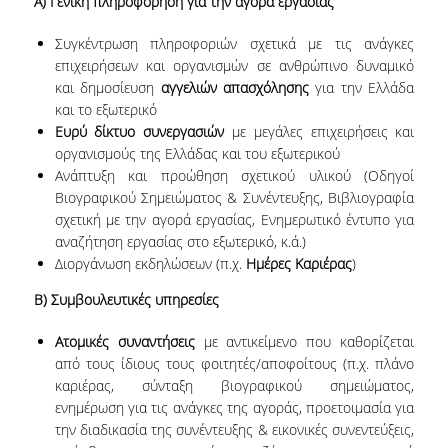
A
) Γενική πληροφόρηση για την αγορά εργασίας
ΠΡΟΓΡΑΜΜΑ ERASMUS+
Συγκέντρωση πληροφοριών σχετικά με τις ανάγκες
INCOMING STUDENTS
επιχειρήσεων και οργανισμών σε ανθρώπινο δυναμικό
και δημοσίευση
αγγελιών απασχόλησης
για την Ελλάδα
OUTGOING STUDENTS
και το εξωτερικό
Ευρύ δίκτυο συνεργασιών
με μεγάλες επιχειρήσεις και
ΠΡΑΚΤΙΚΗ ΑΣΚΗΣΗ
οργανισμούς της Ελλάδας και του εξωτερικού
Ανάπτυξη και προώθηση σχετικού υλικού (Οδηγοί
ΟΔΗΓΟΣ ΕΚΠΟΝΗΣΗΣ ΕΡΓΑΣΙΩΝ
Βιογραφικού Σημειώματος & Συνέντευξης, Βιβλιογραφία
σχετική με την αγορά εργασίας, Ενημερωτικό έντυπο για
ΔΙΑΔΙΚΑΣΙΑ ΠΑΡΑΠΟΝΩΝ ΦΟΙΤΗΤΩΝ
αναζήτηση εργασίας στο εξωτερικό, κ.ά.)
Διοργάνωση εκδηλώσεων (π.χ.
Ημέρες Καριέρας
)
ΚΑΘΗΓΗΤΕΣ - ΣΥΜΒΟΥΛΟΙ ΣΠΟΥΔΩΝ
B)
Συμβουλευτικές υπηρεσίες
ΜΕΤΑΠΤΥΧΙΑΚΕΣ ΣΠΟΥΔΕΣ
Ατομικές συναντήσεις
με αντικείμενο που καθορίζεται
ΜΕΤΑΠΤΥΧΙΑΚΕΣ ΣΠΟΥΔΕΣ
από τους ίδιους τους φοιτητές/αποφοίτους (π.χ. πλάνο
καριέρας, σύνταξη βιογραφικού σημειώματος,
ΔΙΔΑΚΤΟΡΙΚΕΣ ΣΠΟΥΔΕΣ
ενημέρωση για τις ανάγκες της αγοράς, προετοιμασία για
την διαδικασία της συνέντευξης & εικονικές συνεντεύξεις,
ΠΙΝΑΚΑΣ ΥΠΟΨΗΦΙΩΝ ΔΙΔΑΚΤΟΡΩΝ