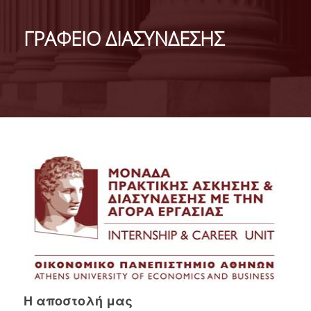
ΤΑΥΤΟΤΗΤΑ
ΓΡΑΦΕΙΟ ΔΙΑΣΥΝΔΕΣΗΣ
ΧΑΙΡΕΤΙΣΜΟΣ ΠΡΟΕΔΡΟΥ
ΔΙΟΙΚΗΣΗ ΤΟΥ ΤΜΗΜΑΤΟΣ
ΓΙΑ ΜΑΘΗΤΕΣ ΛΥΚΕΙΟΥ
ΣΥΜΒΟΥΛΕΥΤΙΚΗ ΕΠΙΤΡΟΠΗ
ΕΠΑΓΓΕΛΜΑΤΙΚΕΣ ΠΡΟΟΠΤΙΚΕΣ
ΑΝΘΡΩΠΙΝΟ ΔΥΝΑΜΙΚΟ
ΜΕΛΗ ΔΕΠ
ΕΝΤΕΤΑΛΜΕΝΟΙ ΔΙΔΑΣΚΟΝΤΕΣ ΑΚΑΔ.ΕΤΟΥΣ
2025-26
Η αποστολή μας
ΜΕΛΗ Ε.ΔΙ.Π