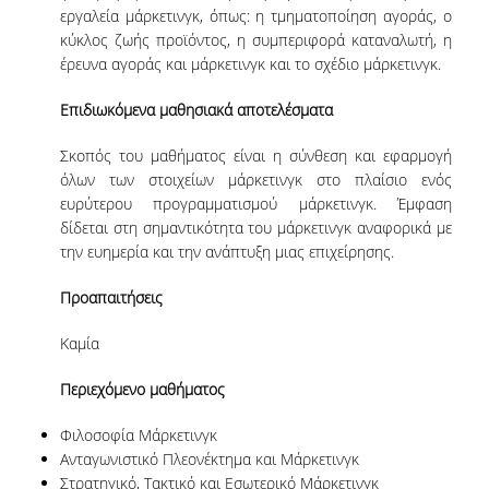
εργαλεία μάρκετινγκ, όπως: η τμηματοποίηση αγοράς, ο
ΜΕΛΗ Ε.Δ.Π
κύκλος ζωής προϊόντος, η συμπεριφορά καταναλωτή, η
έρευνα αγοράς και μάρκετινγκ και το σχέδιο μάρκετινγκ.
ΜΕΛΗ Ε.Τ.Ε.Π.
Επιδιωκόμενα μαθησιακά αποτελέσματα
ΔΙΟΙΚΗΤΙΚΟ ΠΡΟΣΩΠΙΚΟ
Σκοπός του μαθήματος είναι η σύνθεση και εφαρμογή
ΜΗΤΡΩΑ
όλων των στοιχείων μάρκετινγκ στο πλαίσιο ενός
ευρύτερου προγραμματισμού μάρκετινγκ. Έμφαση
ΩΡΕΣ ΓΡΑΦΕΙΟΥ ΑΚΑΔΗΜΑΪΚΟΥ
δίδεται στη σημαντικότητα του μάρκετινγκ αναφορικά με
ΠΡΟΣΩΠΙΚΟΥ
την ευημερία και την ανάπτυξη μιας επιχείρησης.
ΠΡΟΠΤΥΧΙΑΚΕΣ ΣΠΟΥΔΕΣ
Προαπαιτήσεις
ΟΔΗΓΟΣ ΣΠΟΥΔΩΝ
Καμία
ΠΡΟΓΡΑΜΜΑ ΣΠΟΥΔΩΝ
Περιεχόμενο μαθήματος
ΜΑΘΗΜΑΤΑ ΠΡΟΓΡΑΜΜΑΤΟΣ ΣΠΟΥΔΩΝ
Φιλοσοφία Μάρκετινγκ
Ανταγωνιστικό Πλεονέκτημα και Μάρκετινγκ
ΚΑΤΕΥΘΥΝΣΕΙΣ
Στρατηγικό, Τακτικό και Εσωτερικό Μάρκετινγκ