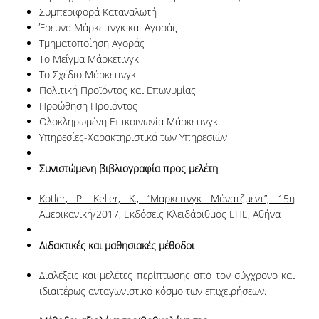
Συμπεριφορά Καταναλωτή
ΠΡΟΓΡΑΜΜΑ ERASMUS+
Έρευνα Μάρκετινγκ και Αγοράς
Τμηματοποίηση Αγοράς
INCOMING STUDENTS
Το Μείγμα Μάρκετινγκ
Το Σχέδιο Μάρκετινγκ
OUTGOING STUDENTS
Πολιτική Προϊόντος και Επωνυμίας
ΠΡΑΚΤΙΚΗ ΑΣΚΗΣΗ
Προώθηση Προϊόντος
Ολοκληρωμένη Επικοινωνία Μάρκετινγκ
ΟΔΗΓΟΣ ΕΚΠΟΝΗΣΗΣ ΕΡΓΑΣΙΩΝ
Υπηρεσίες-Χαρακτηριστικά των Υπηρεσιών
ΔΙΑΔΙΚΑΣΙΑ ΠΑΡΑΠΟΝΩΝ ΦΟΙΤΗΤΩΝ
Συνιστώμενη βιβλιογραφία προς μελέτη
ΚΑΘΗΓΗΤΕΣ - ΣΥΜΒΟΥΛΟΙ ΣΠΟΥΔΩΝ
Kotler
,
P
.
Keller
,
K
., “Μάρκετινγκ Μάνατζμεντ”, 15η
Αμερικανική/2017, Εκδόσεις Κλειδάριθμος ΕΠΕ, Αθήνα
ΜΕΤΑΠΤΥΧΙΑΚΕΣ ΣΠΟΥΔΕΣ
Διδακτικές και μαθησιακές μέθοδοι
ΜΕΤΑΠΤΥΧΙΑΚΕΣ ΣΠΟΥΔΕΣ
Διαλέξεις και μελέτες περίπτωσης από τον σύγχρονο και
ΔΙΔΑΚΤΟΡΙΚΕΣ ΣΠΟΥΔΕΣ
ιδιαιτέρως ανταγωνιστικό κόσμο των επιχειρήσεων.
ΠΙΝΑΚΑΣ ΥΠΟΨΗΦΙΩΝ ΔΙΔΑΚΤΟΡΩΝ