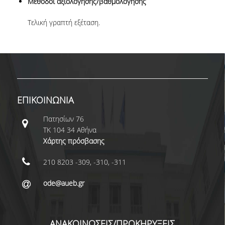
Μέθοδοι αξιολόγησης/βαθμολόγησης
ΠΙΝΑΚΑΣ ΔΙΔΑΚΤΟΡΩΝ
Τελική γραπτή εξέταση.
ΔΙΑΣΦΑΛΙΣΗ ΠΟΙΟΤΗΤΑΣ
ΠΟΛΙΤΙΚΗ ΠΟΙΟΤΗΤΑΣ
ΔΕΔΟΜΕΝΑ ΠΟΙΟΤΗΤΑΣ
ΕΠΙΚΟΙΝΩΝΙΑ
ΠΙΣΤΟΠΟΙΗΣΗ
Πατησίων 76
ΑΞΙΟΛΟΓΗΣΗ
ΤΚ 104 34 Αθήνα
Χάρτης πρόσβασης
ΑΠΟ ΠΡΟΠΤΥΧΙΑΚΟΥΣ ΦΟΙΤΗΤΕΣ
210 8203 -309, -310, -311
ΑΠΟ ΤΕΛΕΙΟΦΟΙΤΟΥΣ
ode@aueb.gr
ΕΚΘΕΣΕΙΣ ΕΞΩΤΕΡΙΚΗΣ
ΑΞΙΟΛΟΓΗΣΗΣ
ΑΝΑΚΟΙΝΩΣΕΙΣ/ΠΡΟΚΗΡΥΞΕΙΣ