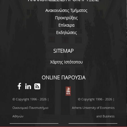
ΜΟ.ΔΙ.Π.
Ανακοινώσεις Τμήματος
ΕΡΕΥΝΑ
Προκηρύξεις
Επίκαιρα
ΕΡΓΑΣΤΗΡΙΑ
Εκδηλώσεις
ΕΡΕΥΝΗΤΙΚΑ ΕΡΓΑ
SITEMAP
ΔΡΑΣΤΗΡΙΟΤΗΤΕΣ
Χάρτης Ιστότοπου
WORKING PAPERS
WORKING SEMINARS
ONLINE ΠΑΡΟΥΣΙΑ
THE DBA DISTINGUISHED PUBLIC LECTURE
SERIES
© Copyright 1996 - 2026 |
© Copyright 1996 - 2026 |
ΑΠΟΦΟΙΤΟΙ
Οικονομικό Πανεπιστήμιο
Athens University of Economics
Αθηνών
and Business
ΓΡΑΦΕΙΟ ΔΙΑΣΥΝΔΕΣΗΣ