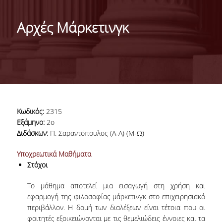
ΤΑΥΤΟΤΗΤΑ
Αρχές Μάρκετινγκ
ΧΑΙΡΕΤΙΣΜΟΣ ΠΡΟΕΔΡΟΥ
ΔΙΟΙΚΗΣΗ ΤΟΥ ΤΜΗΜΑΤΟΣ
ΓΙΑ ΜΑΘΗΤΕΣ ΛΥΚΕΙΟΥ
ΣΥΜΒΟΥΛΕΥΤΙΚΗ ΕΠΙΤΡΟΠΗ
Κωδικός:
2315
ΕΠΑΓΓΕΛΜΑΤΙΚΕΣ ΠΡΟΟΠΤΙΚΕΣ
Εξάμηνο:
2ο
Διδάσκων:
Π. Σαραντόπουλος (Α-Λ) (Μ-Ω)
ΑΝΘΡΩΠΙΝΟ ΔΥΝΑΜΙΚΟ
Υποχρεωτικά Μαθήματα
Στόχοι
ΜΕΛΗ ΔΕΠ
ΕΝΤΕΤΑΛΜΕΝΟΙ ΔΙΔΑΣΚΟΝΤΕΣ ΑΚΑΔ.ΕΤΟΥΣ
Το μάθημα αποτελεί μια εισαγωγή στη χρήση και
2025-26
εφαρμογή της φιλοσοφίας μάρκετινγκ στο επιχειρησιακό
περιβάλλον. Η δομή των διαλέξεων είναι τέτοια που οι
ΜΕΛΗ Ε.ΔΙ.Π
φοιτητές εξοικειώνονται με τις θεμελιώδεις έννοιες και τα