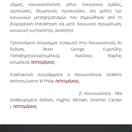
νόρμες, κοινωνικοποίηση, ρόλοι. Οικογένεια, ομάδες,
ΜΕΛΗ Ε.Δ.Π
οργανώσεις. Θεωρητικές προσεγγίσεις στη μελέτη των
κοινωνικών μετασχηματισμών που σημειώθηκαν από τη
ΜΕΛΗ Ε.Τ.Ε.Π.
βιομηχανική επανάσταση και μετά. Κοινωνική στρωμάτωση,
κοινωνική κινητικότητα, ανισότητα
ΔΙΟΙΚΗΤΙΚΟ ΠΡΟΣΩΠΙΚΟ
Προτεινόμενο σύγγραμμα: Εισαγωγή στην Κοινωνιολογία, 4η
ΜΗΤΡΩΑ
Έκδοση, Ritzer George, Ευριπίδης
Παπαδημητρίου(επιμέλεια), Νικόλαος Βαφέας
ΩΡΕΣ ΓΡΑΦΕΙΟΥ ΑΚΑΔΗΜΑΪΚΟΥ
(επιμέλεια)
Λεπτομέρειες
ΠΡΟΣΩΠΙΚΟΥ
Eναλλακτικά συγγράμματα: α Κοινωνιολογία, Giddens
ΠΡΟΠΤΥΧΙΑΚΕΣ ΣΠΟΥΔΕΣ
Anthony,Sutton W Philip
Λεπτομέρειες
ΟΔΗΓΟΣ ΣΠΟΥΔΩΝ
β. Κοινωνιολογία - Νέα
αναθεωρημένη έκδοση, Hughes Michael, Kroehler Carolyn
ΠΡΟΓΡΑΜΜΑ ΣΠΟΥΔΩΝ
J.
Λεπτομέρειες
ΜΑΘΗΜΑΤΑ ΠΡΟΓΡΑΜΜΑΤΟΣ ΣΠΟΥΔΩΝ
ΚΑΤΕΥΘΥΝΣΕΙΣ