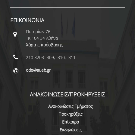
ΠΡΟΓΡΑΜΜΑ ERASMUS+
ΕΠΙΚΟΙΝΩΝΙΑ
INCOMING STUDENTS
Πατησίων 76
OUTGOING STUDENTS
ΤΚ 104 34 Αθήνα
ΠΡΑΚΤΙΚΗ ΑΣΚΗΣΗ
Χάρτης πρόσβασης
ΟΔΗΓΟΣ ΕΚΠΟΝΗΣΗΣ ΕΡΓΑΣΙΩΝ
210 8203 -309, -310, -311
ΔΙΑΔΙΚΑΣΙΑ ΠΑΡΑΠΟΝΩΝ ΦΟΙΤΗΤΩΝ
ode@aueb.gr
ΚΑΘΗΓΗΤΕΣ - ΣΥΜΒΟΥΛΟΙ ΣΠΟΥΔΩΝ
ΑΝΑΚΟΙΝΩΣΕΙΣ/ΠΡΟΚΗΡΥΞΕΙΣ
ΜΕΤΑΠΤΥΧΙΑΚΕΣ ΣΠΟΥΔΕΣ
Ανακοινώσεις Τμήματος
ΜΕΤΑΠΤΥΧΙΑΚΕΣ ΣΠΟΥΔΕΣ
Προκηρύξεις
ΔΙΔΑΚΤΟΡΙΚΕΣ ΣΠΟΥΔΕΣ
Επίκαιρα
Εκδηλώσεις
ΠΙΝΑΚΑΣ ΥΠΟΨΗΦΙΩΝ ΔΙΔΑΚΤΟΡΩΝ