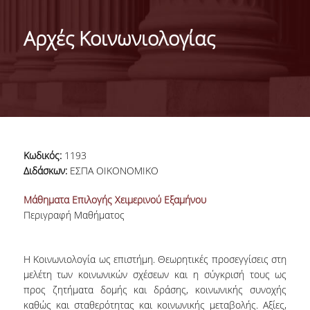
ΤΑΥΤΟΤΗΤΑ
Αρχές Κοινωνιολογίας
ΧΑΙΡΕΤΙΣΜΟΣ ΠΡΟΕΔΡΟΥ
ΔΙΟΙΚΗΣΗ ΤΟΥ ΤΜΗΜΑΤΟΣ
ΓΙΑ ΜΑΘΗΤΕΣ ΛΥΚΕΙΟΥ
ΣΥΜΒΟΥΛΕΥΤΙΚΗ ΕΠΙΤΡΟΠΗ
Κωδικός:
1193
ΕΠΑΓΓΕΛΜΑΤΙΚΕΣ ΠΡΟΟΠΤΙΚΕΣ
Διδάσκων:
ΕΣΠΑ ΟΙΚΟΝΟΜΙΚΟ
ΑΝΘΡΩΠΙΝΟ ΔΥΝΑΜΙΚΟ
Μάθηματα Επιλογής Χειμερινού Εξαμήνου
Περιγραφή Μαθήματος
ΜΕΛΗ ΔΕΠ
ΕΝΤΕΤΑΛΜΕΝΟΙ ΔΙΔΑΣΚΟΝΤΕΣ ΑΚΑΔ.ΕΤΟΥΣ
Η Κοινωνιολογία ως επιστήμη. Θεωρητικές προσεγγίσεις στη
2025-26
μελέτη των κοινωνικών σχέσεων και η σύγκρισή τους ως
προς ζητήματα δομής και δράσης, κοινωνικής συνοχής
ΜΕΛΗ Ε.ΔΙ.Π
καθώς και σταθερότητας και κοινωνικής μεταβολής. Αξίες,