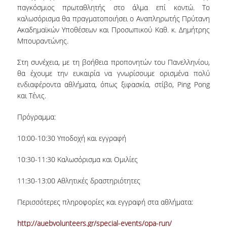
παγκόσμιος πρωταθλητής στο άλμα επί κοντώ. Το
ΜΕΛΗ Ε.Δ.Π
καλωσόρισμα θα πραγματοποιήσει ο Αναπληρωτής Πρύτανη
Ακαδημαϊκών Υποθέσεων και Προσωπικού Καθ. κ. Δημήτρης
ΜΕΛΗ Ε.Τ.Ε.Π.
Μπουραντώνης.
ΔΙΟΙΚΗΤΙΚΟ ΠΡΟΣΩΠΙΚΟ
Στη συνέχεια, με τη βοήθεια προπονητών του Πανελληνίου,
θα έχουμε την ευκαιρία να γνωρίσουμε ορισμένα πολύ
ΜΗΤΡΩΑ
ενδιαφέροντα αθλήματα, όπως ξιφασκία, στίβο, Ping Pong
και Τένις.
ΩΡΕΣ ΓΡΑΦΕΙΟΥ ΑΚΑΔΗΜΑΪΚΟΥ
ΠΡΟΣΩΠΙΚΟΥ
Πρόγραμμα:
ΠΡΟΠΤΥΧΙΑΚΕΣ ΣΠΟΥΔΕΣ
10:00-10:30 Υποδοχή και εγγραφή
ΟΔΗΓΟΣ ΣΠΟΥΔΩΝ
10:30-11:30 Καλωσόρισμα και Ομιλίες
ΠΡΟΓΡΑΜΜΑ ΣΠΟΥΔΩΝ
11:30-13:00 Αθλητικές δραστηριότητες
ΜΑΘΗΜΑΤΑ ΠΡΟΓΡΑΜΜΑΤΟΣ ΣΠΟΥΔΩΝ
Περισσότερες πληροφορίες και εγγραφή στα αθλήματα:
ΚΑΤΕΥΘΥΝΣΕΙΣ
http://auebvolunteers.gr/special-events/opa-run/