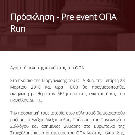
ΤΑΥΤΟΤΗΤΑ
Πρόσκληση - Pre event ΟΠΑ
ΧΑΙΡΕΤΙΣΜΟΣ ΠΡΟΕΔΡΟΥ
Run
ΔΙΟΙΚΗΣΗ ΤΟΥ ΤΜΗΜΑΤΟΣ
ΓΙΑ ΜΑΘΗΤΕΣ ΛΥΚΕΙΟΥ
ΣΥΜΒΟΥΛΕΥΤΙΚΗ ΕΠΙΤΡΟΠΗ
Αγαπητά μέλη της κοινότητας του ΟΠΑ,
ΕΠΑΓΓΕΛΜΑΤΙΚΕΣ ΠΡΟΟΠΤΙΚΕΣ
Στο πλαίσιο της διοργάνωσης του ΟΠΑ Run, την Τετάρτη 28
ΑΝΘΡΩΠΙΝΟ ΔΥΝΑΜΙΚΟ
Μαρτίου 2018 και ώρα 10:00 θα πραγματοποιηθεί
εκδήλωση με θέμα τον Αθλητισμό στις εγκαταστάσεις του
Πανελληνίου Γ.Σ.
ΜΕΛΗ ΔΕΠ
ΕΝΤΕΤΑΛΜΕΝΟΙ ΔΙΔΑΣΚΟΝΤΕΣ ΑΚΑΔ.ΕΤΟΥΣ
Την προσωπική τους ιστορία στον αθλητισμό θα μοιραστούν
2025-26
μαζί μας ο Αλέξης Αλεξόπουλος, Πρόεδρος του Πανελληνίου
Συλλόγου και ασημένιος 200αρης στο Ευρωπαϊκό της
ΜΕΛΗ Ε.ΔΙ.Π
Στοκχόλμης και ο απόφοιτος του ΟΠΑ Κώστας Φιλιππίδης,