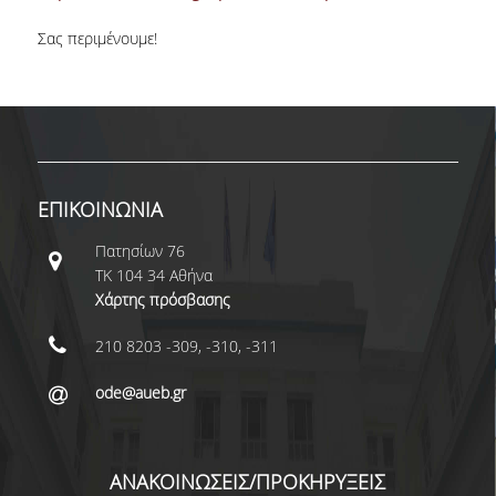
ΠΡΟΓΡΑΜΜΑ ERASMUS+
Σας περιμένουμε!
INCOMING STUDENTS
OUTGOING STUDENTS
ΠΡΑΚΤΙΚΗ ΑΣΚΗΣΗ
ΕΠΙΚΟΙΝΩΝΙΑ
ΟΔΗΓΟΣ ΕΚΠΟΝΗΣΗΣ ΕΡΓΑΣΙΩΝ
Πατησίων 76
ΔΙΑΔΙΚΑΣΙΑ ΠΑΡΑΠΟΝΩΝ ΦΟΙΤΗΤΩΝ
ΤΚ 104 34 Αθήνα
ΚΑΘΗΓΗΤΕΣ - ΣΥΜΒΟΥΛΟΙ ΣΠΟΥΔΩΝ
Χάρτης πρόσβασης
ΜΕΤΑΠΤΥΧΙΑΚΕΣ ΣΠΟΥΔΕΣ
210 8203 -309, -310, -311
ode@aueb.gr
ΜΕΤΑΠΤΥΧΙΑΚΕΣ ΣΠΟΥΔΕΣ
ΔΙΔΑΚΤΟΡΙΚΕΣ ΣΠΟΥΔΕΣ
ΑΝΑΚΟΙΝΩΣΕΙΣ/ΠΡΟΚΗΡΥΞΕΙΣ
ΠΙΝΑΚΑΣ ΥΠΟΨΗΦΙΩΝ ΔΙΔΑΚΤΟΡΩΝ