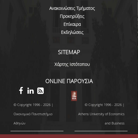
Ανακοινώσεις Τμήματος
ΠΙΝΑΚΑΣ ΔΙΔΑΚΤΟΡΩΝ
Προκηρύξεις
ΔΙΑΣΦΑΛΙΣΗ ΠΟΙΟΤΗΤΑΣ
Επίκαιρα
Εκδηλώσεις
ΠΟΛΙΤΙΚΗ ΠΟΙΟΤΗΤΑΣ
ΔΕΔΟΜΕΝΑ ΠΟΙΟΤΗΤΑΣ
SITEMAP
ΠΙΣΤΟΠΟΙΗΣΗ
Χάρτης Ιστότοπου
ΑΞΙΟΛΟΓΗΣΗ
ONLINE ΠΑΡΟΥΣΙΑ
ΑΠΟ ΠΡΟΠΤΥΧΙΑΚΟΥΣ ΦΟΙΤΗΤΕΣ
ΑΠΟ ΤΕΛΕΙΟΦΟΙΤΟΥΣ
© Copyright 1996 - 2026 |
© Copyright 1996 - 2026 |
Οικονομικό Πανεπιστήμιο
Athens University of Economics
ΕΚΘΕΣΕΙΣ ΕΞΩΤΕΡΙΚΗΣ
ΑΞΙΟΛΟΓΗΣΗΣ
Αθηνών
and Business