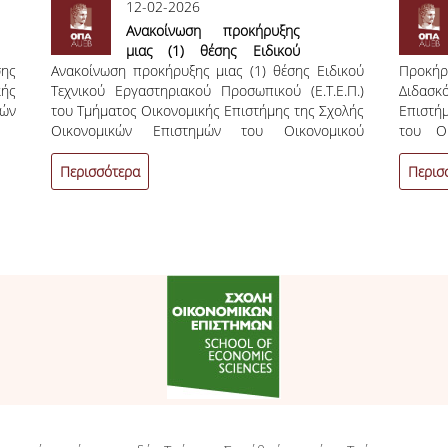
12-02-2026
Ανακοίνωση προκήρυξης
μιας (1) θέσης Ειδικού
σης
Ανακοίνωση προκήρυξης μιας (1) θέσης Ειδικού
Τεχνικού Εργαστηριακού
Προκήρ
ής
Τεχνικού Εργαστηριακού Προσωπικού (Ε.Τ.Ε.Π.)
Προσωπικού (Ε.Τ.Ε.Π.) του
Διδασ
μών
του Τμήματος Οικονομικής Επιστήμης της Σχολής
Τμήματος Οικονομικής
Επιστή
Οικονομικών Επιστημών του Οικονομικού
Επιστήμης της Σχολής
του Ο
Πανεπιστημίου Αθηνών
Οικονομικών Επιστημών
Προθε
του Οικονομικού
07/01/
Περισσότερα
Περισ
Πανεπιστημίου Αθηνών