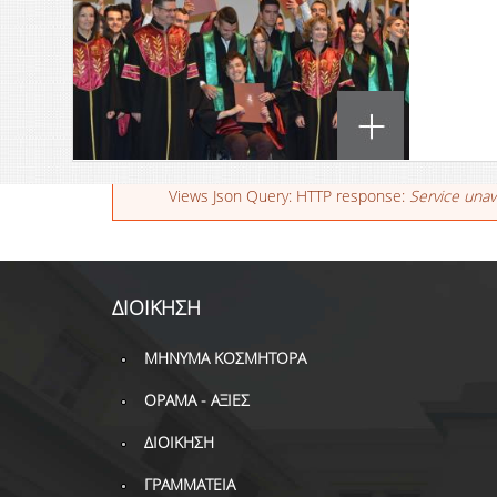
Μήνυμα σφάλματος
Views Json Query: HTTP response:
Service unav
ΔΙΟΙΚΗΣΗ
ΜΗΝΥΜΑ ΚΟΣΜΗΤΟΡΑ
ΟΡΑΜΑ - ΑΞΙΕΣ
ΔΙΟΙΚΗΣΗ
ΓΡΑΜΜΑΤΕΙΑ