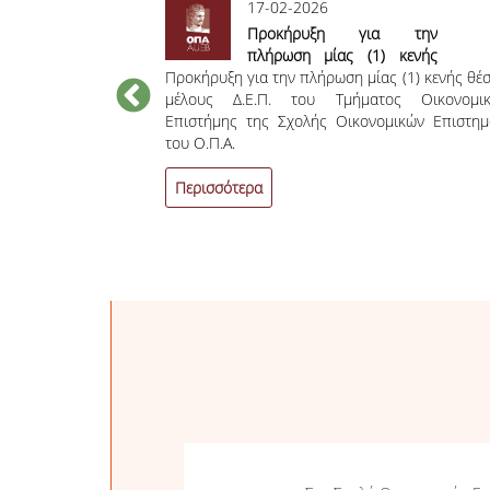
17-02-2026
ψηφίων
Προκήρυξη για την
ειρά για
πλήρωση μίας (1) κενής
αλφαβητική σειρά
δρου και
Προκήρυξη για την πλήρωση μίας (1) κενής θέ
θέσης μέλους Δ.Ε.Π. του
ι για τη θέση του
η του
μέλους Δ.Ε.Π. του Τμήματος Οικονομικ
Τμήματος Οικονομικής
ος Διεθνών και
υ του
Επιστήμης της Σχολής Οικονομικών Επιστη
Επιστήμης της Σχολής
ουδών της Σχολής
ών και
του Ο.Π.Α.
Οικονομικών Επιστημών
ου Οικονομικού
νομικών
του Ο.Π.Α.
Σχολής
Περισσότερα
ιστημών
μικού
ηνών