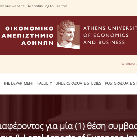
it our website. By continuing to use this
WORKING
THE DEPARTMENT
FACULTY
UNDERGRADUATE STUDIES
POSTGRADUATE ST
αφέροντος για μία (1) θέση συμβα