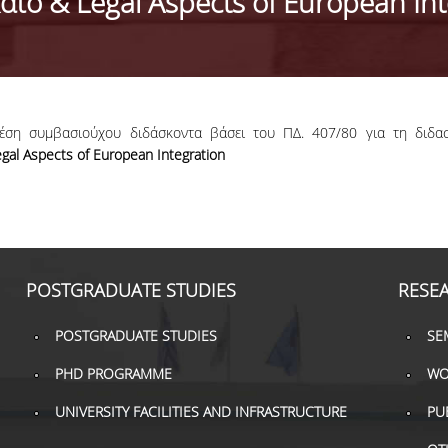
αιο & Legal Aspects of European Int
θέση συμβασιούχου διδάσκοντα βάσει του ΠΔ. 407/80 για τη διδ
gal Aspects of European Integration
POSTGRADUATE STUDIES
RESE
POSTGRADUATE STUDIES
SE
PHD PROGRAMME
WO
UNIVERSITY FACILITIES AND INFRASTRUCTURE
PU