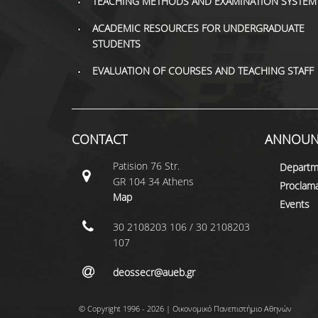
TEACHING METHODS AND EXAMINATION SYSTEM
ACADEMIC RESOURCES FOR UNDERGRADUATE
STUDENTS
EVALUATION OF COURSES AND TEACHING STAFF
CONTACT
ANNOUN
Patision 76 Str.
Departm
GR 104 34 Athens
Proclama
Map
Events
30 2108203 106 / 30 2108203
107
deossecr@aueb.gr
© Copyright 1996 - 2026 | Οικονομικό Πανεπιστήμιο Αθηνών