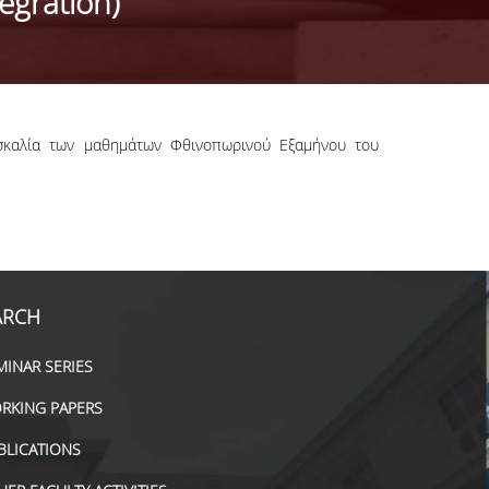
egration)
ασκαλία των μαθημάτων Φθινοπωρινού Εξαμήνου του
ARCH
MINAR SERIES
RKING PAPERS
BLICATIONS