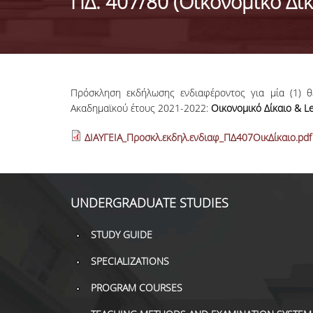
ΠΔ. 407/80 (Οικονομικό Δίκ
Πρόσκληση εκδήλωσης ενδιαφέροντος για μία (1) 
Ακαδημαϊκού έτους 2021-2022:
Οικονομικό Δίκαιο & Le
ΔΙΑΥΓΕΙΑ_Προσκλ.εκδηλ.ενδιαφ_ΠΔ407ΟικΔίκαιο.pdf
UNDERGRADUATE STUDIES
STUDY GUIDE
SPECIALIZATIONS
PROGRAM COURSES