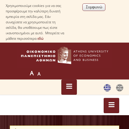
Χρησιμοποιούμε cookies για να σας
προσφέρουμε την καλύτερη δυνατή
εμπειρία στη σελίδα μας. Εάν
συνεχίσετε να χρησιμοποιείτε τη
σελίδα, θα υποθέσουμε πως είστε
ικανοποιημένοι με αυτό. Μπορείτε να
μάθετε περισσότερα
εδώ
ΑΡΧΙΚΗ