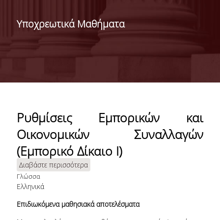
ΣΧΟΛΕΣ/ΤΜΗΜΑΤΑ
Υποχρεωτικά Μαθήματα
ΣΧΟΛΗ ΟΙΚΟΝΟΜΙΚΩΝ
ΕΠΙΣΤΗΜΩΝ
Ρυθμίσεις Εμπορικών και
ΤΜΗΜΑ ΔΙΕΘΝΩΝ ΚΑΙ
Οικονομικών Συναλλαγών
ΕΥΡΩΠΑΪΚΩΝ
ΟΙΚΟΝΟΜΙΚΩΝ ΣΠΟΥΔΩΝ
(Εμπορικό Δίκαιο Ι)
Διαβάστε περισσότερα
για Ρυθμίσεις Εμπορικών και
ΤΜΗΜΑ ΟΙΚΟΝΟΜΙΚΗΣ
Οικονομικών Συναλλαγών (Εμπορικό
Γλώσσα
ΕΠΙΣΤΗΜΗΣ
Ελληνικά
Δίκαιο Ι)
ΣΧΟΛΗ ΔΙΟΙΚΗΣΗΣ
Επιδιωκόμενα μαθησιακά αποτελέσματα
ΕΠΙΧΕΙΡΗΣΕΩΝ
<NONE>