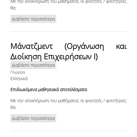
Με την ολοκλήρωση του μαθήματος οι φοιτητές / φοιτήτριες
θα:
Διαβάστε περισσότερα
για Ρυθμίσεις Εμπορικών και
Οικονομικών Συναλλαγών (Εμπορικό
Δίκαιο Ι)
Μάνατζμεντ (Οργάνωση και
ΤΜΗΜΑ ΔΙΟΙΚΗΤΙΚΗΣ
Διοίκηση Επιχειρήσεων Ι)
ΕΠΙΣΤΗΜΗΣ &
ΤΕΧΝΟΛΟΓΙΑΣ
Διαβάστε περισσότερα
για Μάνατζμεντ (Οργάνωση και
Διοίκηση Επιχειρήσεων Ι)
Γλώσσα
ΤΜΗΜΑ ΟΡΓΑΝΩΣΗΣ ΚΑΙ
Ελληνικά
ΔΙΟΙΚΗΣΗΣ
Επιδιωκόμενα μαθησιακά αποτελέσματα
ΕΠΙΧΕΙΡΗΣΕΩΝ
Με την ολοκλήρωση του μαθήματος οι φοιτητές / φοιτήτριες
ΤΜΗΜΑ ΛΟΓΙΣΤΙΚΗΣ &
θα:
ΧΡΗΜΑΤΟΟΙΚΟΝΟΜΙΚΗΣ
Διαβάστε περισσότερα
για Μάνατζμεντ (Οργάνωση και
ΤΜΗΜΑ ΜΑΡΚΕΤΙΝΓΚ &
Διοίκηση Επιχειρήσεων Ι)
ΕΠΙΚΟΙΝΩΝΙΑΣ