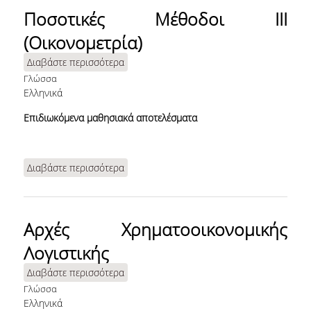
ΣΧΟΛΗ ΕΠΙΣΤΗΜΩΝ ΚΑΙ
Ποσοτικές Μέθοδοι ΙΙΙ
ΤΕΧΝΟΛΟΓΙΑΣ ΤΗΣ
ΠΛΗΡΟΦΟΡΙΑΣ
(Οικονομετρία)
Διαβάστε περισσότερα
για Ποσοτικές Μέθοδοι ΙΙΙ
(Οικονομετρία)
Γλώσσα
Ελληνικά
Επιδιωκόμενα μαθησιακά αποτελέσματα
ΤΜΗΜΑ ΠΛΗΡΟΦΟΡΙΚΗΣ
Διαβάστε περισσότερα
για Ποσοτικές Μέθοδοι ΙΙΙ
ΤΜΗΜΑ ΣΤΑΤΙΣΤΙΚΗΣ
(Οικονομετρία)
ΜΕΤΑΠΤΥΧΙΑΚΑ
Αρχές Χρηματοοικονομικής
Λογιστικής
ΠΡΟΓΡΑΜΜΑΤΑ
ΜΕΤΑΠΤΥΧΙΑΚΩΝ
Διαβάστε περισσότερα
για Αρχές Χρηματοοικονομικής
ΣΠΟΥΔΩΝ
Λογιστικής
Γλώσσα
Ελληνικά