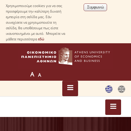
Χρησιμοποιούμε cookies για να σας
προσφέρουμε την καλύτερη δυνατή
εμπειρία στη σελίδα μας. Εάν
συνεχίσετε να χρησιμοποιείτε τη
σελίδα, θα υποθέσουμε πως είστε
ικανοποιημένοι με αυτό. Μπορείτε να
μάθετε περισσότερα
εδώ
ΑΡΧΙΚΗ