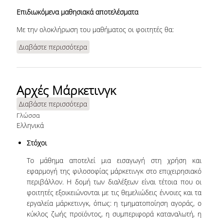
ΕΡΕΥΝΑ
Επιδιωκόμενα μαθησιακά αποτελέσματα
Με την ολοκλήρωση του μαθήματος οι φοιτητές θα:
ΕΡΕΥΝΗΤΙΚΑ ΕΡΓΑΣΤΗΡΙΑ
Διαβάστε περισσότερα
για Αρχές Χρηματοοικονομικής
ΔΙΔΑΚΤΟΡΙΚΑ & ΜΕΤΑ-
Λογιστικής
ΔΙΔΑΚΤΟΡΙΚΗ ΕΡΕΥΝΑ
ΥΠΗΡΕΣΙΕΣ
Αρχές Μάρκετινγκ
Διαβάστε περισσότερα
για Αρχές Μάρκετινγκ
ΒΙΒΛΙΟΘΗΚΗ
Γλώσσα
Ελληνικά
WEBMAIL
Στόχοι
ΨΗΦΙΑΚΕΣ ΥΠΗΡΕΣΙΕΣ
Το μάθημα αποτελεί μια εισαγωγή στη χρήση και
UREGISTER
εφαρμογή της φιλοσοφίας μάρκετινγκ στο επιχειρησιακό
περιβάλλον. Η δομή των διαλέξεων είναι τέτοια που οι
E-CLASS
φοιτητές εξοικειώνονται με τις θεμελιώδεις έννοιες και τα
εργαλεία μάρκετινγκ, όπως: η τμηματοποίηση αγοράς, ο
E-ΓΡΑΜΜΑΤΕΙΑ
κύκλος ζωής προϊόντος, η συμπεριφορά καταναλωτή, η