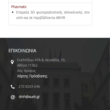
Phasmatic
ΒΙΒΛΙΟΘΗΚΗ
Εταιρεία 3D φωτoρεαλιστικής απεικόνισης στο
ιστό και σε περιβάλλοντα AR/VR
WEBMAIL
ΔΙΑΔΙΚΤΥΑΚΗ ΒΟΗΘΕΙΑ
ΕΠΙΚΟΙΝΩΝΙΑ
ΕΠΙΚΟΙΝΩΝΙΑ
ΦΟΡΜΑ ΥΠΟΒΟΛΗΣ ΣΥΣΤΑΣΕΩΝ/
ΠΑΡΑΠΟΝΩΝ
Ευελπίδων 47Α & Λευκάδος 33,
Αθήνα 11362
6ος όροφος
Χάρτης Πρόσβασης
210 8203 646
dmh@aueb.gr