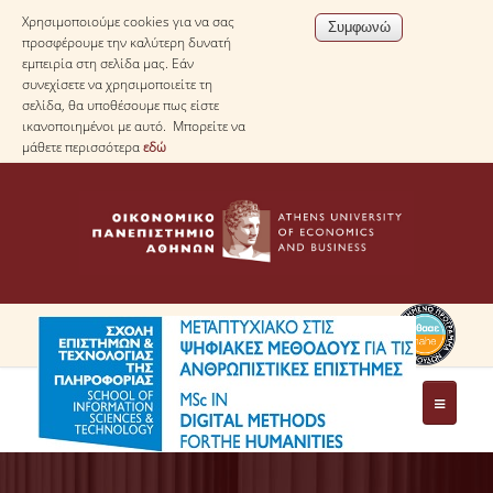
Χρησιμοποιούμε cookies για να σας
προσφέρουμε την καλύτερη δυνατή
εμπειρία στη σελίδα μας. Εάν
συνεχίσετε να χρησιμοποιείτε τη
σελίδα, θα υποθέσουμε πως είστε
ικανοποιημένοι με αυτό. Μπορείτε να
μάθετε περισσότερα
εδώ
ΤΟ ΠΡΟΓΡΑΜΜΑ