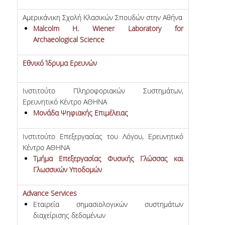
ΕΙΠΑΝ ΓΙΑ ΕΜΑΣ
Αμερικάνικη Σχολή Κλασικών Σπουδών στην Αθήνα
Malcolm H. Wiener Laboratory for
ΣΥΝΕΡΓΑΣΙΕΣ
Archaeological Science
ΕΔΡΑ UNESCO
Εθνικό Ίδρυμα Ερευνών
ΕΝΔΕΙΚΤΙΚΕΣ ΣΥΝΕΡΓΑΣΙΕΣ
Ινστιτούτο Πληροφοριακών Συστημάτων,
ΝΕΑ
Ερευνητικό Κέντρο ΑΘΗΝΑ
Μονάδα Ψηφιακής Επιμέλειας
ΝΕΑ ΚΑΙ ΑΝΑΚΟΙΝΩΣΕΙΣ
Ινστιτούτο Επεξεργασίας του Λόγου, Ερευνητικό
ΕΠΙΣΤΗΜΟΝΙΚΕΣ ΔΗΜΟΣΙΕΥΣΕΙΣ ΜΕ
Κέντρο ΑΘΗΝΑ
ΦΟΙΤΗΤΕΣ
Τμήμα Επεξεργασίας Φυσικής Γλώσσας και
Γλωσσικών Υποδομών
ΨΗΦΙΑΚΕΣ ΥΠΗΡΕΣΙΕΣ
Advance Services
E-ΓΡΑΜΜΑΤΕΙΑ
Εταιρεία σημασιολογικών συστημάτων
διαχείρισης δεδομένων
E-CLASS