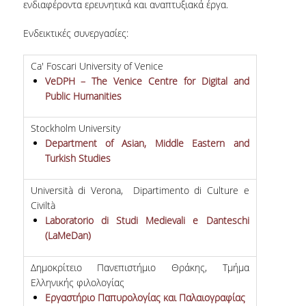
ενδιαφέροντα ερευνητικά και αναπτυξιακά έργα.
ΑΙΤΗΣΕΙΣ
Ενδεικτικές συνεργασίες:
ΣΠΟΥΔΕΣ
Ca' Foscari University of Venice
VeDPH – The Venice Centre for Digital and
ΔΙΑΡΘΡΩΣΗ
Public Humanities
ΜΑΘΗΜΑΤΑ
Stockholm University
ΔΙΠΛΩΜΑΤΙΚΗ ΕΡΓΑΣΙΑ
Department of Asian, Middle Eastern and
Turkish Studies
ΕΞΕΤΑΣΕΙΣ
Università di Verona, Dipartimento di Culture e
ΩΡΟΛΟΓΙΟ ΠΡΟΓΡΑΜΜΑ
Civiltà
Laboratorio di Studi Medievali e Danteschi
ΑΚΑΔΗΜΑΪΚΟ ΗΜΕΡΟΛΟΓΙΟ
(LaMeDan)
ΚΑΡΙΕΡΑ
Δημοκρίτειο Πανεπιστήμιο Θράκης, Τμήμα
Ελληνικής φιλολογίας
ΠΡΟΟΠΤΙΚΕΣ ΑΠΑΣΧΟΛΗΣΗΣ
Εργαστήριο Παπυρολογίας και Παλαιογραφίας