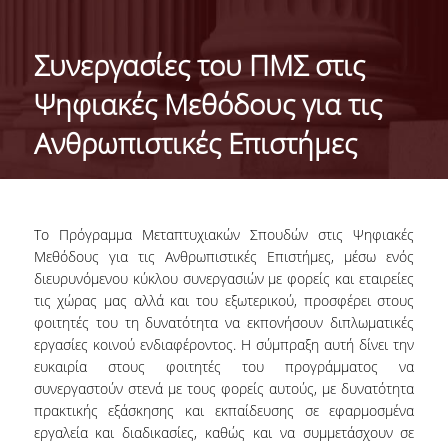
ΣΚΟΠΟΣ
ΜΑΘΗΣΙΑΚΑ ΑΠΟΤΕΛΕΣΜΑΤΑ
Συνεργασίες του ΠΜΣ στις
ΔΙΔΑΣΚΟΝΤΕΣ
Ψηφιακές Μεθόδους για τις
ΕΞΩΤΕΡΙΚΗ ΣΥΜΒΟΥΛΕΥΤΙΚΗ ΕΠΙΤΡΟΠΗ
Ανθρωπιστικές Επιστήμες
ΔΙΑΣΦΑΛΙΣΗ ΠΟΙΟΤΗΤΑΣ
ΟΔΗΓΟΣ ΣΠΟΥΔΩΝ
Το Πρόγραμμα Μεταπτυχιακών Σπουδών στις Ψηφιακές
ΚΑΝΟΝΙΣΜΟΣ ΣΠΟΥΔΩΝ
Μεθόδους για τις Ανθρωπιστικές Επιστήμες, μέσω ενός
διευρυνόμενου κύκλου συνεργασιών με φορείς και εταιρείες
τις χώρας μας αλλά και του εξωτερικού, προσφέρει στους
ΥΠΟΨΗΦΙΟΙ
φοιτητές του τη δυνατότητα να εκπονήσουν διπλωματικές
εργασίες κοινού ενδιαφέροντος. Η σύμπραξη αυτή δίνει την
ΣΕ ΠΟΙΟΥΣ ΑΠΕΥΘΥΝΕΤΑΙ
ευκαιρία στους φοιτητές του προγράμματος να
συνεργαστούν στενά με τους φορείς αυτούς, με δυνατότητα
ΕΙΣΑΓΩΓΗ ΦΟΙΤΗΤΩΝ
πρακτικής εξάσκησης και εκπαίδευσης σε εφαρμοσμένα
εργαλεία και διαδικασίες, καθώς και να συμμετάσχουν σε
ΔΙΔΑΚΤΡΑ/ΥΠΟΤΡΟΦΙΕΣ