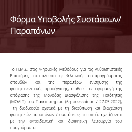
ΣΚΟΠΟΣ
ΜΑΘΗΣΙΑΚΑ ΑΠΟΤΕΛΕΣΜΑΤΑ
Φόρμα Υποβολής Συστάσεων/
ΔΙΔΑΣΚΟΝΤΕΣ
Παραπόνων
ΕΞΩΤΕΡΙΚΗ ΣΥΜΒΟΥΛΕΥΤΙΚΗ ΕΠΙΤΡΟΠΗ
ΔΙΑΣΦΑΛΙΣΗ ΠΟΙΟΤΗΤΑΣ
ΟΔΗΓΟΣ ΣΠΟΥΔΩΝ
Το Π.Μ.Σ. στις Ψηφιακές Μεθόδους για τις Ανθρωπιστικές
ΚΑΝΟΝΙΣΜΟΣ ΣΠΟΥΔΩΝ
Επιστήμες , στο πλαίσιο της βελτίωσής του προγράμματος
σπουδών και της περαιτέρω ενίσχυσης της
φοιτητοκεντρικής προσέγγισης, υιοθετεί, σε εφαρμογή της
ΥΠΟΨΗΦΙΟΙ
απόφασης της Μονάδας Διασφάλισης της Ποιότητας
(ΜΟΔΙΠ) του Πανεπιστημίου (6η συνεδρίαση / 27.05.2022),
ΣΕ ΠΟΙΟΥΣ ΑΠΕΥΘΥΝΕΤΑΙ
τη διαδικασία σχετικά με τη διατύπωση και διαχείριση
φοιτητικών παραπόνων / συστάσεων, τα οποία σχετίζονται
ΕΙΣΑΓΩΓΗ ΦΟΙΤΗΤΩΝ
με την εκπαιδευτική και διοικητική λειτουργία του
προγράμματος.
ΔΙΔΑΚΤΡΑ/ΥΠΟΤΡΟΦΙΕΣ