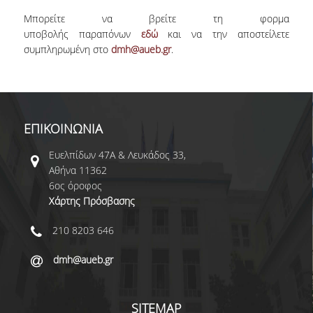
ΑΙΤΗΣΕΙΣ
Μπορείτε να βρείτε τη φορμα
υποβολής παραπόνων
εδώ
και να την αποστείλετε
συμπληρωμένη στο
dmh@aueb.gr
.
ΣΠΟΥΔΕΣ
ΔΙΑΡΘΡΩΣΗ
ΜΑΘΗΜΑΤΑ
ΕΠΙΚΟΙΝΩΝΙΑ
ΔΙΠΛΩΜΑΤΙΚΗ ΕΡΓΑΣΙΑ
Ευελπίδων 47Α & Λευκάδος 33,
Αθήνα 11362
ΕΞΕΤΑΣΕΙΣ
6ος όροφος
ΩΡΟΛΟΓΙΟ ΠΡΟΓΡΑΜΜΑ
Χάρτης Πρόσβασης
ΑΚΑΔΗΜΑΪΚΟ ΗΜΕΡΟΛΟΓΙΟ
210 8203 646
dmh@aueb.gr
ΚΑΡΙΕΡΑ
ΠΡΟΟΠΤΙΚΕΣ ΑΠΑΣΧΟΛΗΣΗΣ
SITEMAP