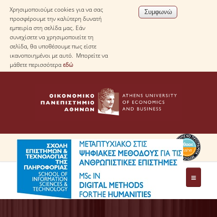
Χρησιμοποιούμε cookies για να σας
προσφέρουμε την καλύτερη δυνατή
εμπειρία στη σελίδα μας. Εάν
συνεχίσετε να χρησιμοποιείτε τη
σελίδα, θα υποθέσουμε πως είστε
ικανοποιημένοι με αυτό. Μπορείτε να
μάθετε περισσότερα
εδώ
ΤΟ ΠΡΟΓΡΑΜΜΑ