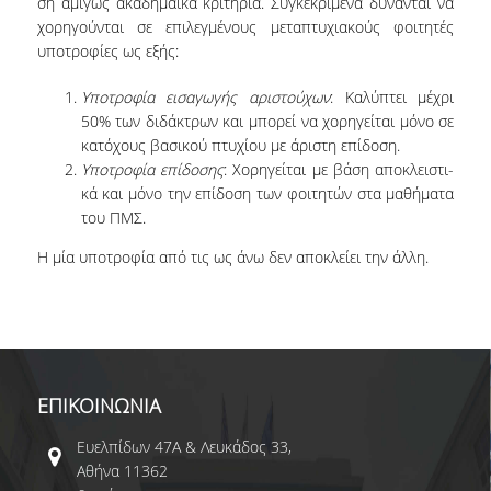
ση α­μιγώς ακαδημαϊκά κριτήρια. Συγκεκριμένα δύνανται να
χορηγούνται σε ε­πι­λε­γ­μέ­­νους με­τα­­πτυ­χια­κούς φοιτητές
ΑΙΤΗΣΕΙΣ
υποτροφίες ως εξής:
ΣΠΟΥΔΕΣ
Υποτροφία εισαγωγής αρι­στού­­χων
: Κα­λύ­­πτει μέχρι
50% των διδάκτρων και μπο­­­­­ρεί να χο­­ρη­­­­γείται μόνο σε
ΔΙΑΡΘΡΩΣΗ
κα­τό­χους βα­­­σι­κού πτυ­χίου με άριστη επίδοση.
Υποτροφία επίδοσης
: Χορηγείται με βά­ση α­πο­κλει­στι­­
ΜΑΘΗΜΑΤΑ
κά και μόνο την επί­δο­ση των φοι­τητών στα μαθήματα
του ΠΜΣ.
ΔΙΠΛΩΜΑΤΙΚΗ ΕΡΓΑΣΙΑ
Η μία υποτροφία από τις ως άνω δεν αποκλείει την άλλη.
ΕΞΕΤΑΣΕΙΣ
ΩΡΟΛΟΓΙΟ ΠΡΟΓΡΑΜΜΑ
ΑΚΑΔΗΜΑΪΚΟ ΗΜΕΡΟΛΟΓΙΟ
ΕΠΙΚΟΙΝΩΝΙΑ
ΚΑΡΙΕΡΑ
Ευελπίδων 47Α & Λευκάδος 33,
ΠΡΟΟΠΤΙΚΕΣ ΑΠΑΣΧΟΛΗΣΗΣ
Αθήνα 11362