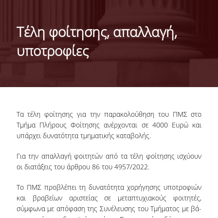
ΣΚΟΠΟΣ
ΜΑΘΗΣΙΑΚΑ ΑΠΟΤΕΛΕΣΜΑΤΑ
Τέλη φοίτησης, απαλλαγή,
ΔΙΔΑΣΚΟΝΤΕΣ
υποτροφίες
ΕΞΩΤΕΡΙΚΗ ΣΥΜΒΟΥΛΕΥΤΙΚΗ ΕΠΙΤΡΟΠΗ
ΔΙΑΣΦΑΛΙΣΗ ΠΟΙΟΤΗΤΑΣ
ΟΔΗΓΟΣ ΣΠΟΥΔΩΝ
Τα τέλη φοίτησης για την παρακολούθηση του ΠΜΣ στο
ΚΑΝΟΝΙΣΜΟΣ ΣΠΟΥΔΩΝ
Τμήμα Πλήρους Φοίτησης ανέρχονται σε 4000 Ευρώ και
υπάρχει δυνατότητα τμηματικής καταβολής.
ΥΠΟΨΗΦΙΟΙ
Για την απαλλαγή φοιτητών από τα τέλη φοίτησης ισχύουν
οι διατάξεις του άρθρου 86 του 4957/2022.
ΣΕ ΠΟΙΟΥΣ ΑΠΕΥΘΥΝΕΤΑΙ
Το ΠΜΣ προβλέπει τη δυνατότητα χορήγησης υποτροφιών
ΕΙΣΑΓΩΓΗ ΦΟΙΤΗΤΩΝ
και βραβείων αριστείας σε μεταπτυχιακούς φοιτητές,
σύμφωνα με απόφαση της Συνέλευσης του Τμήματος με βά­­­
ΔΙΔΑΚΤΡΑ/ΥΠΟΤΡΟΦΙΕΣ