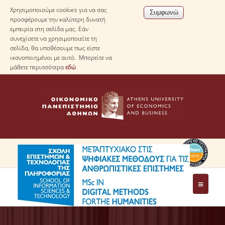
Χρησιμοποιούμε cookies για να σας
προσφέρουμε την καλύτερη δυνατή
εμπειρία στη σελίδα μας. Εάν
συνεχίσετε να χρησιμοποιείτε τη
σελίδα, θα υποθέσουμε πως είστε
ικανοποιημένοι με αυτό. Μπορείτε να
μάθετε περισσότερα
εδώ
ΤΟ ΠΡΟΓΡΑΜΜΑ