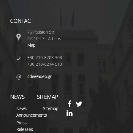
EDUPORTAL
MYAUEB APP
CONTACT
THE SCHOOL
76 Patision Str.
GR 104 34 Athens
MESSAGE FROM THE
Map
DEAN
+30 210-8203 308
GOVERNANCE
+30 210-8214 510
MISSION - VISION
sde@aueb.gr
FACULTY AND STAFF
NEWS
SITEMAP
RESIDENT FACULTY
News-
Sitemap
MEMBERS
Announcements
HONORARY DOCTORS
Press
OF PHILOSOPHY
Releases