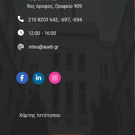
9ος όροφος, Γραφείο 909
Φοιτητική Λέσχη
210 8203 642, -697, -694
Υγειονομική Περίθαλψη
12:00 - 16:00
Erasmus+
inteu@aueb.gr
Έρευνα-Συνεργασίες
Διδακτορικό Πρόγραμμα Διεθνών & Ευρωπαϊκών
Οικονομικών Σπουδών
Εργαστήριο Παρακολούθησης και Ανάλυσης Ευρωπαϊκών
Υποθέσεων (Eurolab)
Εργαστήριο Έρευνας για την Κοινωνικοοικονομική και
Χάρτης Ιστότοπου
Περιβαλλοντική Βιωσιμότητα (ReSEES)
Εργαστήριο Διεθνών Οικονομικών Σχέσεων (LINER)