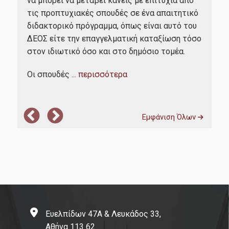
Ακό
να μπορεί να μεταβεί κανείς με επιτυχία από
Σεμινάριο Επαγγελματικής Ταυτότητας
στο
τις προπτυχιακές σπουδές σε ένα απαιτητικό
Γραφείο Διασύνδεσης
δια
διδακτορικό πρόγραμμα, όπως είναι αυτό του
δομ
ΔΕΟΣ είτε την επαγγελματική καταξίωση τόσο
Παν
στον ιδιωτικό όσο και στο δημόσιο τομέα.
Υπηρεσίες-Υποδομές
Οι σπουδές
... περισσότερα
Webmail
Εμφάνιση Όλων
e-Class
e-Grammateia
U-Register
Υπηρεσίες Διαδικτυακής Βοήθειας
Εγκαταστάσεις
Ευελπίδων 47Α & Λευκάδος 33,
Βιβλιοθήκη ΟΠΑ
Αθήνα 113 62