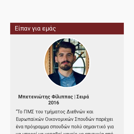
Οδηγός Σπουδών
Κανονισμός Σπουδών
Είπαν για εμάς
Υποψήφιοι
Σε Ποιούς Απευθύνεται
Αιτήσεις
Δίδακτρα - Υποτροφίες
Παπ
Μπετενιώτης Φίλιππας | Σειρά
Καριέρα
2016
"Το
σπο
“Το ΠΜΣ του τμήματος Διεθνών και
επι
Ευρωπαϊκών Οικονομικών Σπουδών παρέχει
Επαγγελματική Αποκατάσταση
υψη
ένα πρόγραμμα σπουδών πολύ σημαντικό για
ία,