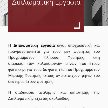
Διπλωματική Εργασία
Σκοπός
Ειδικεύσεις
Διεθνή Οικονομικά των Επιχειρήσεων
Ευρωπαϊκό Δίκαιο και Οικονομικά
Ανθρώπινο Δυναμικό
Η
Διπλωματική Εργασία
είναι υποχρεωτική και
Συντονιστική Επιτροπή
πραγματοποιείται για τους μεν φοιτητές του
Προγράμματος Πλήρους Φοίτησης στη
Διδάσκοντες
διάρκεια των καλοκαιρινών μηνών του έτους
φοίτησής, για τους δε φοιτητές του Προγράμματος
Εξωτερική Συμβουλευτική Επιτροπή
Μερικής Φοίτησης στους αντίστοιχους μήνες του
Σύμβουλος Σπουδών
δεύτερου έτους φοίτησης.
Μαθήματα
Η διαδικασία ανάληψης και εκπόνησης της
Διπλωματικής έχει ως ακολούθως:
Διπλωματική Εργασία