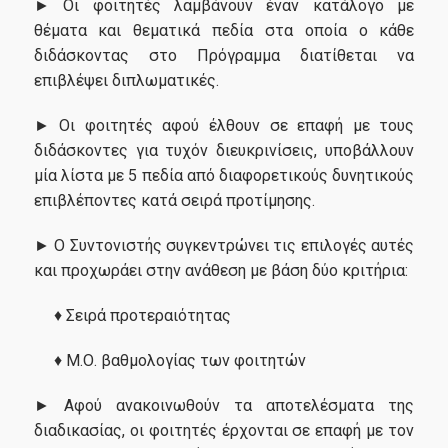
► Οι φοιτητές λαμβάνουν έναν κατάλογο με
Οδηγός Σπουδών
θέματα και θεματικά πεδία στα οποία ο κάθε
Κανονισμός Σπουδών
διδάσκοντας στο Πρόγραμμα διατίθεται να
επιβλέψει διπλωματικές.
Υποψήφιοι
► Οι φοιτητές αφού έλθουν σε επαφή με τους
διδάσκοντες για τυχόν διευκρινίσεις, υποβάλλουν
μία λίστα με 5 πεδία από διαφορετικούς δυνητικούς
Σε Ποιούς Απευθύνεται
επιβλέποντες κατά σειρά προτίμησης.
Αιτήσεις
► Ο Συντονιστής συγκεντρώνει τις επιλογές αυτές
και προχωράει στην ανάθεση με βάση δύο κριτήρια:
Δίδακτρα - Υποτροφίες
♦ Σειρά προτεραιότητας
Καριέρα
♦ Μ.Ο. βαθμολογίας των φοιτητών
► Αφού ανακοινωθούν τα αποτελέσματα της
Επαγγελματική Αποκατάσταση
διαδικασίας, οι φοιτητές έρχονται σε επαφή με τον