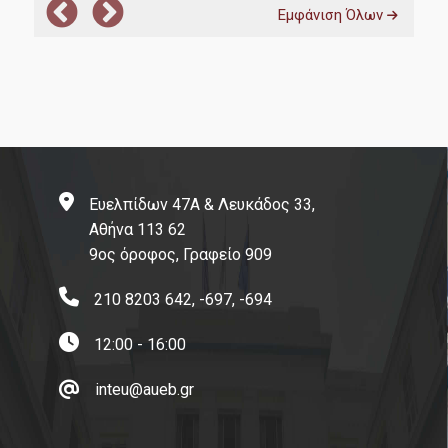
Εμφάνιση Όλων
Επικοινωνία με το Π.Μ.Σ.
Διαδικασία Διαχείρισης Παραπόνων
FAQs
Χρήσιμοι σύνδεσμοι
Οικονομικό Πανεπιστήμιο Αθηνών
Ευελπίδων 47Α & Λευκάδος 33,
Αθήνα 113 62
Δίκτυο Αποφοίτων ΟΠΑ
9ος όροφος, Γραφείο 909
AUEB Shop
210 8203 642, -697, -694
Ηλεκτρονική Υπηρεσία Απόκτησης Ακαδημαϊκής
Ταυτότητας
12:00 - 16:00
ΙΚΥ-Ίδρυμα Κρατικών Υποτροφιών
inteu@aueb.gr
Διεπιστημονικός Οργανισμός Αναγνώρισης Τίτλων
Ακαδημαϊκών και Πληροφόρησης (Δ.Ο.Α.Τ.Α.Π.)