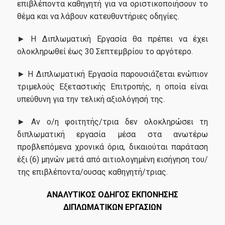
Σεμινάριο Επαγγελματικής Ταυτότητας
επιβλέποντα καθηγητή για να οριστικοποιήσουν το
θέμα και να λάβουν κατευθυντήριες οδηγίες.
Γραφείο Διασύνδεσης
► Η Διπλωματική Εργασία θα πρέπει να έχει
ολοκληρωθεί έως 30 Σεπτεμβρίου το αργότερο.
Υπηρεσίες-Υποδομές
► Η Διπλωματική Εργασία παρουσιάζεται ενώπιον
τριμελούς Εξεταστικής Επιτροπής, η οποία είναι
Webmail
υπεύθυνη για την τελική αξιολόγησή της.
e-Class
► Αν ο/η φοιτητής/τρια δεν ολοκληρώσει τη
διπλωματική εργασία μέσα στα ανωτέρω
e-Grammateia
προβλεπόμενα χρονικά όρια, δικαιούται παράταση
U-Register
έξι (6) μηνών μετά από αιτιολογημένη εισήγηση του/
της επιβλέποντα/ουσας καθηγητή/τριας.
Υπηρεσίες Διαδικτυακής Βοήθειας
ΑΝΑΛΥΤΙΚΟΣ ΟΔΗΓΟΣ ΕΚΠΟΝΗΣΗΣ
Εγκαταστάσεις
ΔΙΠΛΩΜΑΤΙΚΩΝ ΕΡΓΑΣΙΩΝ
Βιβλιοθήκη ΟΠΑ