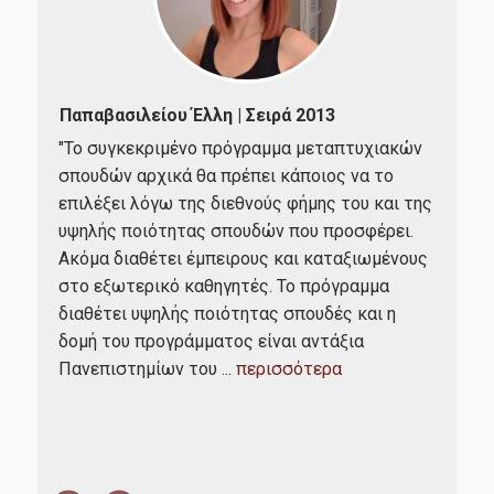
Working Papers
Διασφάλιση Ποιότητας
Παπαβασιλείου Έλλη | Σειρά 2013
Ε
"Το συγκεκριμένο πρόγραμμα μεταπτυχιακών
“Αρ
σπουδών αρχικά θα πρέπει κάποιος να το
πρό
Πιστοποίηση
επιλέξει λόγω της διεθνούς φήμης του και της
ει
πολ
υψηλής ποιότητας σπουδών που προσφέρει.
ια
Δεδομένα Ποιότητας
ποι
Ακόμα διαθέτει έμπειρους και καταξιωμένους
πό
καθ
Πολιτική Ποιότητας
στο εξωτερικό καθηγητές. Το πρόγραμμα
ικό
ατο
διαθέτει υψηλής ποιότητας σπουδές και η
του
απα
Αξιολόγηση Εκπαιδευτικού Έργου
δομή του προγράμματος είναι αντάξια
τόσο
Μετ
Πανεπιστημίων του
... περισσότερα
ΜΟ.ΔΙ.Π.
τελ
...
Επικοινωνία