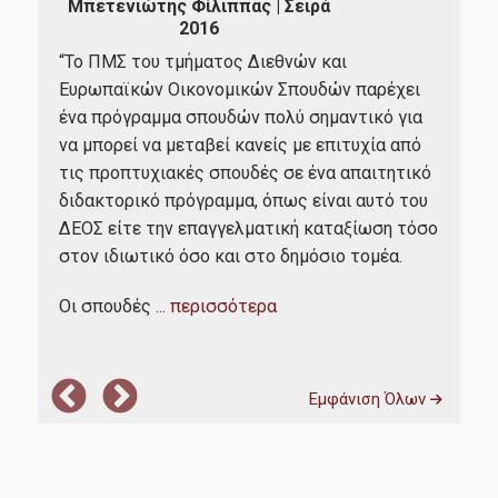
Μπετενιώτης Φίλιππας | Σειρά
Ε
2016
Φοιτητική Λέσχη
ών
“Αρ
“Το ΠΜΣ του τμήματος Διεθνών και
πρό
Υγειονομική Περίθαλψη
 της
Ευρωπαϊκών Οικονομικών Σπουδών παρέχει
πολ
.
ένα πρόγραμμα σπουδών πολύ σημαντικό για
Erasmus+
ποι
ους
να μπορεί να μεταβεί κανείς με επιτυχία από
καθ
τις προπτυχιακές σπουδές σε ένα απαιτητικό
ατο
Έρευνα-Συνεργασίες
διδακτορικό πρόγραμμα, όπως είναι αυτό του
απα
ΔΕΟΣ είτε την επαγγελματική καταξίωση τόσο
Μετ
στον ιδιωτικό όσο και στο δημόσιο τομέα.
τελ
Διδακτορικό Πρόγραμμα Διεθνών & Ευρωπαϊκών
...
Οικονομικών Σπουδών
Οι σπουδές
... περισσότερα
Εργαστήριο Παρακολούθησης και Ανάλυσης Ευρωπαϊκών
Υποθέσεων (Eurolab)
Εμφάνιση Όλων
Εργαστήριο Έρευνας για την Κοινωνικοοικονομική και
Περιβαλλοντική Βιωσιμότητα (ReSEES)
Εργαστήριο Διεθνών Οικονομικών Σχέσεων (LINER)