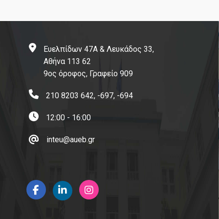
Working Papers
Διασφάλιση Ποιότητας
Ευελπίδων 47Α & Λευκάδος 33,
Αθήνα 113 62
9ος όροφος, Γραφείο 909
Πιστοποίηση
210 8203 642, -697, -694
Δεδομένα Ποιότητας
12:00 - 16:00
Πολιτική Ποιότητας
inteu@aueb.gr
Αξιολόγηση Εκπαιδευτικού Έργου
ΜΟ.ΔΙ.Π.
Επικοινωνία