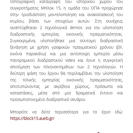
τοπογραφική καταγραφή του ιστορικού χώρου του
συγκροτήματος Μπλοκ 15, η ομάδα του ΟΠΑ προχώρησε
στην τρισδιάστατη μοντελοποίηση και ανακατασκευή του
κτιρίου, βάσει των στοιχείων αυτών. Στη συνέχεια,
αναπτύχθηκαν 2 τεχνολογικά demos για την υλοποίηση
διαδραστικής εμπειρίας εικονικής πραγματικότητας.
Συγκεκριμένα, υλοποιήθηκε μια σύντομη διαδραστική
ξενάγηση με χρήση γραφικών πραγματικού χρόνου (βλ.
εικόνα παρακάτω) και μια αντίστοιχη εμπειρία μέσω
πανοραμικού διαδραστικού video και έγινε η συγκριτική
αποτίμηση των πλεονεκτημάτων των 2 τεχνολογιών. Η
δεύτερη φάση του έργου θα περιλαμβάνει την υλοποίηση
της τελικής εμπειρίας εικονικής πραγματικότητας,
αποτυπώνοντας με ακρίβεια χώρους, πρόσωπα και
καταστάσεις, μέσα από μια δραματικά έντονο και
προσωποποιημένο διαδραστικό σενάριο.
Μπορείτε να δείτε περισσότερα για το έργο εδώ:
https://block15.aueb.gr/