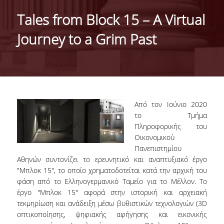
ABOUT THE DEPARTMENT
Tales from Block 15 – A Virtual
ADMINISTRATION
Journey to a Grim Past
PERSONNEL
FACULTY
TEACHING STAFF (EEDIP)
Από τον Ιούνιο 2020
SPECIAL TECHNICAL AND LABORATORY STAFF
το Τμήμα
Πληροφορικής του
PHD CANDIDATES
Οικονομικού
Πανεπιστημίου
UNDERGRADUATE STUDIES
Αθηνών συντονίζει το ερευνητικό και αναπτυξιακό έργο
"Μπλοκ 15", το οποίο χρηματοδοτείται κατά την αρχική του
GENERAL INFORMATION
φάση από το Ελληνογερμανικό Ταμείο για το Μέλλον. Το
έργο "Μπλοκ 15" αφορά στην ιστορική και αρχειακή
COURSE GUIDE
τεκμηρίωση και ανάδειξη μέσω βυθιστικών τεχνολογιών (3D
οπτικοποίησης, ψηφιακής αφήγησης και εικονικής
CURRICULUM