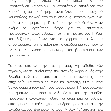
πραγματικότητας) υλικού για το “Μπλοκ 15” του
Στρατοπέδου Χαϊδαρίου. Το στρατόπεδο αποτέλεσε τον
ERASMUS+
βασικό χώρο κράτησης αντιπάλων του κατοχικού
καθεστώτος, πολλοί από τους οποίους μεταφέρθηκαν εκεί
POSTGRADUATE STUDIES
από τα κρατητήρια της Γκεστάπο στην οδό Μέρλιν. Ήταν
ακόμα το μεγαλύτερο κέντρο για τον εκτοπισμό
M.SC. PROGRAMS
κρατουμένων -ιδίως Εβραίων- στην επικράτεια του Γ' Ράιχ
DOCTORAL PROGRAM
και δεξαμενή ομήρων για τα γερμανικά εκτελεστικά
αποσπάσματα. Το πιο εμβληματικό οικοδόμημά του ήταν το
QUALITY ASSURANCE
“Μπλοκ 15”, χώρος απομόνωσης και βασανισμού των
κρατουμένων.
QUALITY POLICY
Το έργο αποτελεί την πρώτη παραγωγή εμβυθιστικών
ACCREDITATION
τεχνολογιών επί ευαίσθητης πολιτιστικής κληρονομιάς στην
Ελλάδα, ενώ είναι από τα πρώτα παγκοσμίως που
AUEB QUALITY ASSURANCE UNIT
επιχειρούν μία τέτοια ερμηνεία και ανάδειξη. Στην Ομάδα
Έργου συμμετέχουν μέλη του εργαστηρίου Πληροφοριακών
RESEARCH
Συστημάτων και Βάσεων Δεδομένων και της ομάδας
Γραφικών Υπολογιστών, καθώς και διακεκριμένοι Έλληνες
RESEARCH LABS
επιστήμονες και καλλιτέχνες που δραστηριοποιούνται στην
Ελλάδα και στο εξωτερικό. Το έργο "Μπλοκ 15" αποτελεί ένα
RESEARCH GROUPS