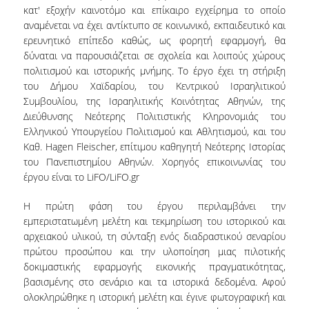
κατ' εξοχήν καινοτόμο και επίκαιρο εγχείρημα το οποίο
αναμένεται να έχει αντίκτυπο σε κοινωνικό, εκπαιδευτικό και
PROJECTS
ερευνητικό επίπεδο καθώς, ως φορητή εφαρμογή, θα
δύναται να παρουσιάζεται σε σχολεία και λοιπούς χώρους
NEWS
πολιτισμού και ιστορικής μνήμης. Το έργο έχει τη στήριξη
CONTACT
του Δήμου Χαϊδαρίου, του Κεντρικού Ισραηλιτικού
Συμβουλίου, της Ισραηλιτικής Κοινότητας Αθηνών, της
Διεύθυνσης Νεότερης Πολιτιστικής Κληρονομιάς του
Ελληνικού Υπουργείου Πολιτισμού και Αθλητισμού, και του
Καθ. Hagen Fleischer, επίτιμου καθηγητή Νεότερης Ιστορίας
του Πανεπιστημίου Αθηνών. Χορηγός επικοινωνίας του
έργου είναι το LiFO/LiFO.gr
Η πρώτη φάση του έργου περιλαμβάνει την
εμπεριστατωμένη μελέτη και τεκμηρίωση του ιστορικού και
αρχειακού υλικού, τη σύνταξη ενός διαδραστικού σεναρίου
πρώτου προσώπου και την υλοποίηση μιας πιλοτικής
δοκιμαστικής εφαρμογής εικονικής πραγματικότητας,
βασισμένης στο σενάριο και τα ιστορικά δεδομένα. Αφού
ολοκληρώθηκε η ιστορική μελέτη και έγινε φωτογραφική και