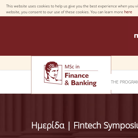
This website uses cookies to help us give you the best experience when you vis
website, you consent to our use of these cookies. You can learn more
here
THE PROGRA
Hμερίδα | Fintech Sympos