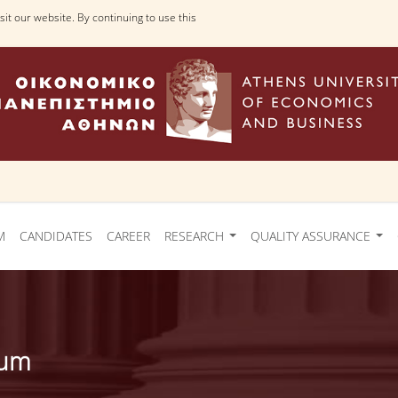
it our website. By continuing to use this
M
CANDIDATES
CAREER
RESEARCH
QUALITY ASSURANCE
ium