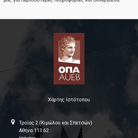
Μέλη ΔΕΠ
Μέλη Ερευνητικών Μονάδων
Ομάδα ORDES
Ομάδα TRANSLOG
Ομάδα InnKnow
Ομάδα OPeR
Ομάδα FRC
Ομάδα FRFashtech
Χάρτης Ιστότοπου
Ομάδα HealthSec
Ομάδα RISE
Τροίας 2 (Κιμώλου και Σπετσών)
Αθήνα 113 62