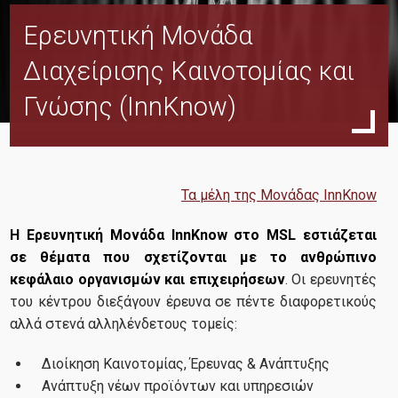
Ερευνητική Μονάδα
To MSL
Διαχείρισης Καινοτομίας και
Όραμα και Προοπτική
Γνώσης (InnKnow)
Ερευνητικές Μονάδες
ORDES
TRANSLOG
Τα μέλη της Μονάδας InnKnow
InnKnow
Η Ερευνητική Μονάδα InnKnow στο MSL εστιάζεται
OPeR
σε θέματα που σχετίζονται με το ανθρώπινο
κεφάλαιο οργανισμών και επιχειρήσεων
. Οι ερευνητές
FRC
του κέντρου διεξάγουν έρευνα σε πέντε διαφορετικούς
FRFashtech
αλλά στενά αλληλένδετους τομείς:
HealthSec
Διοίκηση Καινοτομίας, Έρευνας & Ανάπτυξης
Ανάπτυξη νέων προϊόντων και υπηρεσιών
RISE