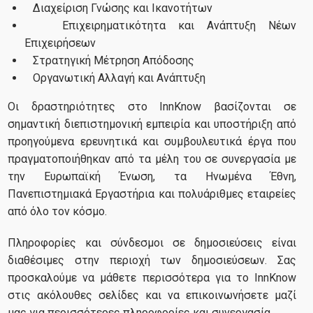
Διαχείριση Γνώσης και Ικανοτήτων
Επιχειρηματικότητα και Ανάπτυξη Νέων
Επιχειρήσεων
Έργα
Στρατηγική Μέτρηση Απόδοσης
Οργανωτική Αλλαγή και Ανάπτυξη
Τρέχοντα Έργα
Οι δραστηριότητες στο InnKnow βασίζονται σε
σημαντική διεπιστημονική εμπειρία και υποστήριξη από
Ολοκληρωμένα Έργα
προηγούμενα ερευνητικά και συμβουλευτικά έργα που
πραγματοποιήθηκαν από τα μέλη του σε συνεργασία με
Δημοσιεύσεις
την Ευρωπαϊκή Ένωση, τα Ηνωμένα Έθνη,
Πανεπιστημιακά Εργαστήρια και πολυάριθμες εταιρείες
από όλο τον κόσμο.
Πληροφορίες και σύνδεσμοι σε δημοσιεύσεις είναι
Ομάδα
διαθέσιμες στην περιοχή των δημοσιεύσεων. Σας
προσκαλούμε να μάθετε περισσότερα για το InnKnow
Διευθυντής Εργαστηρίου
στις ακόλουθες σελίδες και να επικοινωνήσετε μαζί
μας για περισσότερες πληροφορίες και συνεργασία.