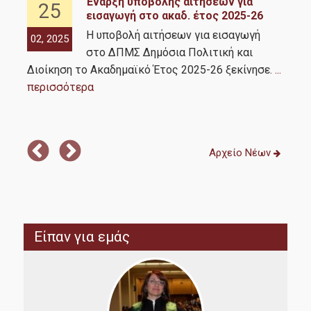
ν
Έναρξη υποβολής αιτήσεων για
25
εισαγωγή στο ακαδ. έτος 2025-26
Η υποβολή αιτήσεων για εισαγωγή
02, 2025
11,
rsal
στο ΔΠΜΣ Δημόσια Πολιτική και
Η δ
Διοίκηση το Ακαδημαϊκό Έτος 2025-26 ξεκίνησε.
...
Qua
περισσότερα
σημ
κατ
Αρχείο Νέων
Είπαν για εμάς