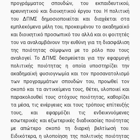
Κανονισμός Σπουδών
προγράμματος σπουδών, του εκπαιδευτικού,
ερευνητικού και διοικητικού έργου του. Η πολιτική
Πρόγραμμα Σπουδών
του ΔΠΜΣ δημοσιοποιείται και διαχέεται στα
Οδηγός Εκπόνησης Διπλωματικής Εργασίας
εμπλεκόμενα μέλη του, προκειμένου το ακαδημαϊκό
και διοικητικό προσωπικό του αλλά και οι φοιτητές
του να αναλαμβάνουν την ευθύνη για τη διασφάλιση
Εγγραφές
της ποιότητας σύμφωνα με το ρόλο που τους
αναλογεί. Το ΔΠΜΣ δεσμεύεται για την εφαρμογή
πολιτικής ποιότητας η οποία υποστηρίζει την
Αίτηση Υποψηφιότητας
ακαδημαϊκή φυσιογνωμία και τον προσανατολισμό
των προγραμμάτων σπουδών του, προωθεί τον
Πληροφορίες
σκοπό και τα αντικείμενα τους, θέτει, υλοποιεί και
παρακολουθεί τους στόχους ποιότητας, καθορίζει
Διασφάλιση Ποιότητας
τα μέσα, τις ενέργειες και τους τρόπους επίτευξής
τους, και εφαρμόζει τις ενδεικνυόμενες
εσωτερικές και εξωτερικές διαδικασίες ποιότητας
Αξιολόγηση εκπαιδευτικού έργου
με απώτερο σκοπό τη διαρκή βελτίωσή του.
Ειδικότερα, η υλοποίηση της πολιτικής ποιότητας