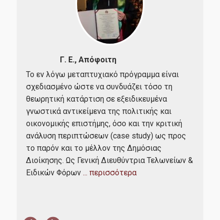
Γ. Ε., Απόφοιτη
Το εν λόγω μεταπτυχιακό πρόγραμμα είναι
Ένα
ύ
σχεδιασμένο ώστε να συνδυάζει τόσο τη
πρό
ρό
θεωρητική κατάρτιση σε εξειδικευμένα
υπό
ισα
γνωστικά αντικείμενα της πολιτικής και
ευρ
οικονομικής επιστήμης, όσο και την κριτική
καθ
ανάλυση περιπτώσεων (case study) ως προς
όπο
το παρόν και το μέλλον της Δημόσιας
ανα
Διοίκησης. Ως Γενική Διευθύντρια Τελωνείων &
ευχ
. Η
Ειδικών Φόρων
... περισσότερα