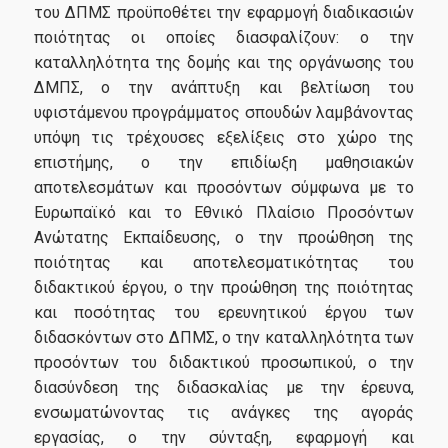
Δεδομένα Ποιότητας
του ΔΠΜΣ προϋποθέτει την εφαρμογή διαδικασιών
ποιότητας οι οποίες διασφαλίζουν: o την
Διαδικασία Διαχείρισης Παραπόνων
καταλληλότητα της δομής και της οργάνωσης του
ΜΟΔΙΠ
ΔΜΠΣ, o την ανάπτυξη και βελτίωση του
υφιστάμενου προγράμματος σπουδών λαμβάνοντας
Πολιτική ποιότητας
υπόψη τις τρέχουσες εξελίξεις στο χώρο της
επιστήμης, o την επιδίωξη μαθησιακών
Πιστοποίηση
αποτελεσμάτων και προσόντων σύμφωνα με το
Ευρωπαϊκό και το Εθνικό Πλαίσιο Προσόντων
Επικοινωνία
Ανώτατης Εκπαίδευσης, o την προώθηση της
ποιότητας και αποτελεσματικότητας του
διδακτικού έργου, o την προώθηση της ποιότητας
και ποσότητας του ερευνητικού έργου των
διδασκόντων στο ΔΠΜΣ, o την καταλληλότητα των
προσόντων του διδακτικού προσωπικού, o την
διασύνδεση της διδασκαλίας με την έρευνα,
ενσωματώνοντας τις ανάγκες της αγοράς
εργασίας, o την σύνταξη, εφαρμογή και