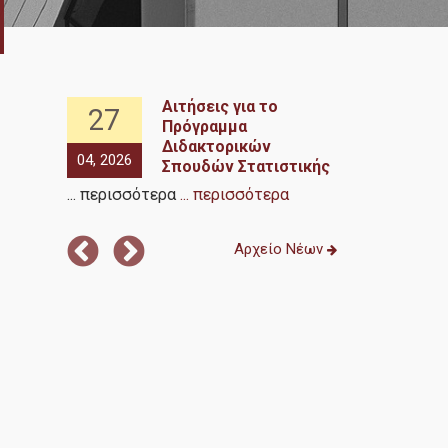
ical
Αιτήσεις για το
27
27
Πρόγραμμα
ference
Διδακτορικών
04, 2026
04, 2026
Σπουδών Στατιστικής
α
... περισσότερα
... περισσότερα
... περισσότ
Αρχείο Νέων