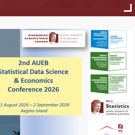
Κανονισμός Λειτουργίας
Διδάσκοντες
Μαθήματα
2nd AUEB Statist
27
Data Science &
Υποτροφίες – Βραβεία
Economics Con
04, 2026
2026
... περισσότερα
... περισσότερ
Υποψήφιοι
Διαδικασίες εισαγωγής/ εγγραφής
Προϋποθέσεις εισαγωγής
Καριέρα