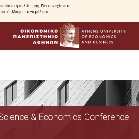
ειρία στη σελίδα μας. Εάν συνεχίσετε
ε αυτό. Μπορείτε να μάθετε
Το Πρόγραμμα
a Science & Economics Conference
Σκοπός
Οδηγός Σπουδών