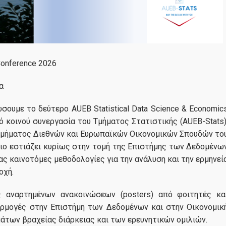
Internships και Συνεργασίες
Θέσεις Εργασίας
Δράσεις
Conference 2026
α
Event Calendar
σουμε το δεύτερο AUEB Statistical Data Science & Economic
Short Courses
ό κοινού συνεργασία του Τμήματος Στατιστικής (AUEB-Stats)
 Τμήματος Διεθνών και Ευρωπαϊκών Οικονομικών Σπουδών το
Επαγγελματικά Σεμινάρια
ριο εστιάζει κυρίως στην τομή της Επιστήμης των Δεδομένω
ς καινοτόμες μεθοδολογίες για την ανάλυση και την ερμηνεί
Ερευνητικά Σεμινάρια
οχή.
Συνέδρια
ις αναρτημένων ανακοινώσεων (posters) από φοιτητές κα
αρμογές στην Επιστήμη των Δεδομένων και στην Οικονομικ
Έρευνα
άτων βραχείας διάρκειας και των ερευνητικών ομιλιών.