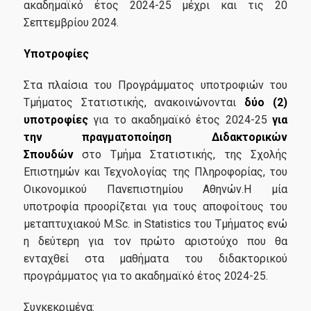
ακαδημαϊκό έτος 2024-25 μέχρι και τις 20
Σεπτεμβρίου 2024.
Έρευνα
Υποτροφίες
Στα πλαίσια του Προγράμματος υποτροφιών του
Εργαστήρια
Τμήματος Στατιστικής, ανακοινώνονται
δύο (2)
Εργαστήριο Εφαρμοσμένης Στατιστικής, Πιθανοτήτων και
υποτροφίες
για το ακαδημαϊκό έτος 2024-25
για
Ανάλυσης Δεδομένων
την πραγματοποίηση Διδακτορικών
Σπουδών
στο Τμήμα Στατιστικής, της Σχολής
Εργαστήριο Στατιστικής Μεθοδολογίας
Επιστημών και Τεχνολογίας της Πληροφορίας, του
Εργαστήριο Στοχαστικής Μοντελοποίησης και
Οικονομικού Πανεπιστημίου Αθηνών.Η μία
Εφαρμογών
υποτροφία προορίζεται για τους αποφοίτους του
μεταπτυχιακού M.Sc. in Statistics του Τμήματος ενώ
Εργαστήριο Υπολογιστικής και Μπεϋζιανής Στατιστικής
η δεύτερη για τον πρώτο αριστούχο που θα
Δημοσιεύσεις
ενταχθεί στα μαθήματα του διδακτορικού
προγράμματος για το ακαδημαϊκό έτος 2024-25.
Διασφάλιση Ποιότητας
Συγκεκριμένα: