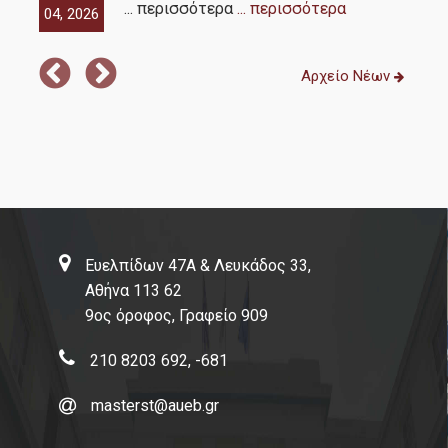
... περισσότερα
... περισσότερα
04, 2026
04,
Αρχείο Νέων
Ευελπίδων 47Α & Λευκάδος 33,
Αθήνα 113 62
9ος όροφος, Γραφείο 909
210 8203 692, -681
masterst@aueb.gr