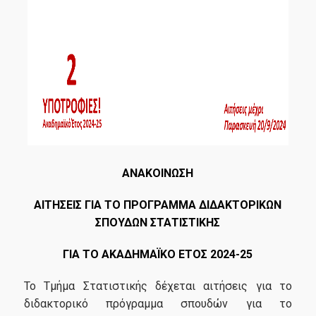
Καριέρα
Internships και Συνεργασίες
Θέσεις Εργασίας
Δράσεις
ΑΝΑΚΟΙΝΩΣΗ
Event Calendar
ΑΙΤΗΣΕΙΣ ΓΙΑ ΤΟ ΠΡΟΓΡΑΜΜΑ ΔΙΔΑΚΤΟΡΙΚΩΝ
Short Courses
ΣΠΟΥΔΩΝ ΣΤΑΤΙΣΤΙΚΗΣ
Επαγγελματικά Σεμινάρια
ΓΙΑ ΤΟ ΑΚΑΔΗΜΑΪΚΟ ΕΤΟΣ 2024-25
Ερευνητικά Σεμινάρια
Το Τμήμα Στατιστικής δέχεται αιτήσεις για το
διδακτορικό πρόγραμμα σπουδών για το
Συνέδρια