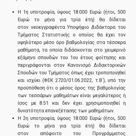
Η 1η υποτροφία, ύψους 18.000 Ευρώ (ήτοι, 500
Ευρώ το μήνα για τρία έτη) θα δίδεται
ΜΟΔΙΠ
στον νεοεγγραφέντα Υποψήφιο Διδάκτορα του
Πολιτική Ποιότητας
Τμήματος Στατιστικής ο οποίος θα έχει τον
υψηλότερο μέσο όρο βαθμολογίας στα τέσσερα
μαθήματα, τα οποία διδάσκονται στο χειμερινό
Επικοινωνία
εξάμηνο σπουδών του 1ου έτους φοίτησης και
περιγράφονται στον Κανονισμό Διδακτορικών
Σπουδών του Τμήματος όπως έχει τροποποιηθεί
και ισχύει (ΦΕΚ 2720/01.06.2022, τ.Β΄), υπό την
προϋπόθεση ότι ο μέσος όρος της βαθμολογίας
των τεσσάρων μαθημάτων είναι μεγαλύτερος ή
ίσος με 8.51 και δεν έχει χρησιμοποιηθεί η
δυνατότητα επανεξέτασης των μαθημάτων.
Η 2η υποτροφία, ύψους 18.000 Ευρώ (ήτοι, 500
Ευρώ το μήνα για τρία έτη) θα δίδεται
στον απόφοιτο του Προγράμματος